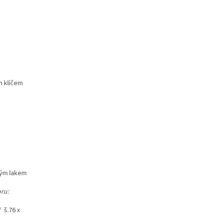
m klíčem
ným lakem
ru:
/ š.76 x