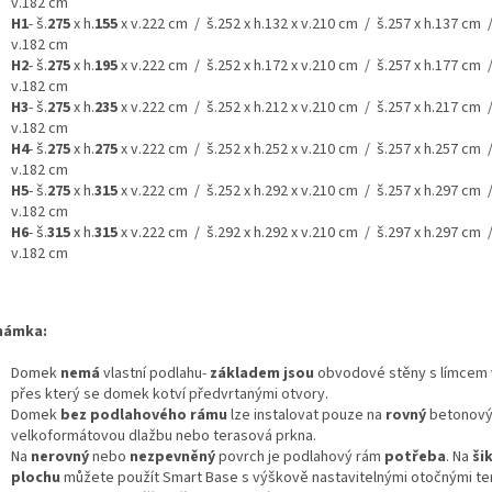
v.182 cm
H1
- š.
275
x h.
155
x v.222 cm / š.252 x h.132 x v.210 cm / š.257 x h.137 cm /
v.182 cm
H2
- š.
275
x h.
195
x v.222 cm / š.252 x h.172 x v.210 cm / š.257 x h.177 cm /
v.182 cm
H3
- š.
275
x h.
235
x v.222 cm / š.252 x h.212 x v.210 cm / š.257 x h.217 cm /
v.182 cm
H4
- š.
275
x h.
275
x v.222 cm / š.252 x h.252 x v.210 cm / š.257 x h.257 cm /
v.182 cm
H5
- š.
275
x h.
315
x v.222 cm / š.252 x h.292 x v.210 cm / š.257 x h.297 cm /
v.182 cm
H6
- š.
315
x h.
315
x v.222 cm / š.292 x h.292 x v.210 cm / š.297 x h.297 cm /
v.182 cm
námka:
Domek
nemá
vlastní podlahu-
základem jsou
obvodové stěny s límcem v
přes který se domek kotví předvrtanými otvory.
Domek
bez podlahového rámu
lze instalovat pouze na
rovný
betonový
velkoformátovou dlažbu nebo terasová prkna.
Na
nerovný
nebo
nezpevněný
povrch je podlahový rám
potřeba
. Na
ši
plochu
můžete použít Smart Base s výškově nastavitelnými otočnými te