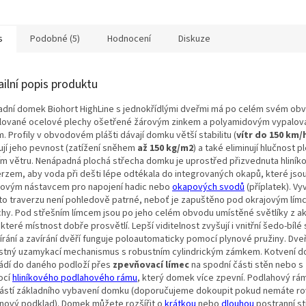
s
Podobné (5)
Hodnocení
Diskuze
ailní popis produktu
adní domek Biohort HighLine s jednokřídlými dveřmi má po celém svém ob
ilované ocelové plechy ošetřené žárovým zinkem a polyamidovým vypalo
. Profily v obvodovém plášti dávají domku větší stabilitu (
vítr do 150 km/h
ují jeho pevnost (zatížení sněhem
až 150 kg/m2
) a také eliminují hlučnost p
ím větru. Nenápadná plochá střecha domku je uprostřed přizvednuta hliní
erzem, aby voda při dešti lépe odtékala do integrovaných okapů, které jso
tovým nástavcem pro napojení hadic nebo
okapových svodů
(příplatek). Vy
to traverzu není pohledově patrné, neboť je zapuštěno pod okrajovým lí
chy. Pod střešním límcem jsou po jeho celém obvodu umístěné světlíky z a
 které místnost dobře prosvětlí. Lepší viditelnost zvyšují i vnitřní šedo-bílé 
írání a zavírání dvěří funguje poloautomaticky pomocí plynové pružiny. Dve
estný uzamykací mechanismus s robustním cylindrickým zámkem. Kotvení 
ádí do daného podloží přes
zpevňovací límec
na spodní části stěn nebo s
ocí
hliníkového podlahového rámu
,
který domek více zpevní. Podlahový rám
ástí základního vybavení domku (doporučujeme dokoupit pokud nemáte r
nový podklad). Domek můžete rozšířit o
krátkou
nebo
dlouhou
postranní st