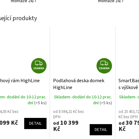
montáže 24/7
montáže 24/7
A
sející produkty
Z
Z
ZDARMA
D
ZDARMA
D
A
A
hový rám HighLine
Podlahová deska domek
SmartBas
R
R
HighLine
s výškově
M
M
terčíky p
em- dodání do 10-12 prac.
Skladem- dodání do 10-12 prac.
Skladem- d
A
A
Biohort
dní
(>5 ks)
dní
(>5 ks)
4,05 Kč bez
od 8 594,21 Kč bez
od 25 453,7
DPH
Kč bez DPH
099 Kč
10 399
30 7
od
od
DETAIL
Kč
Kč
DETAIL