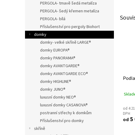
PERGOLA- tmavě šedá metalíza
PERGOLA- šedý křemen metalíza
Souvi
PERGOLA- bílá
Příslušenství pro pergoly Biohort
domky
domky- velké skříně LARGE®
domky EUROPA®
domky PANORAMA®
domky AVANTGARDE®
domky AVANTGARDE ECO®
Podla
domky HIGHLINE®
domky JUNO®
Sklad
luxusní domky NEO®
luxusní domky CASANOVA®
od 4 21
postranní střechy k domkům
DPH
5 
od
Příslušenství pro domky
skříně