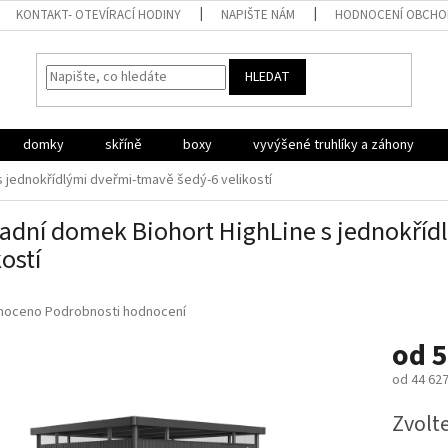
KONTAKT- OTEVÍRACÍ HODINY
NAPIŠTE NÁM
HODNOCENÍ OBCH
HLEDAT
domky
skříně
boxy
vyvýšené truhlíky a záhony
 jednokřídlými dveřmi-tmavě šedý-6 velikostí
adní domek Biohort HighLine s jednokříd
kostí
né
noceno
Podrobnosti hodnocení
ní
od
5
u
od
44 627
Měrná
Zvolt
cena:
ek.