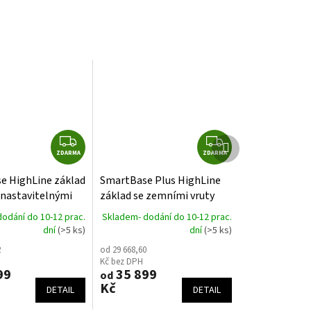
Z
Z
Další
produkt
ZDARMA
D
ZDARMA
D
A
A
e HighLine základ
SmartBase Plus HighLine
R
R
 nastavitelnými
základ se zemními vruty
M
M
ro zahradní domek
pro zahradní domek
odání do 10-12 prac.
Skladem- dodání do 10-12 prac.
A
A
Biohort
dní
(>5 ks)
dní
(>5 ks)
2
od 29 668,60
Kč bez DPH
99
35 899
od
Kč
DETAIL
DETAIL