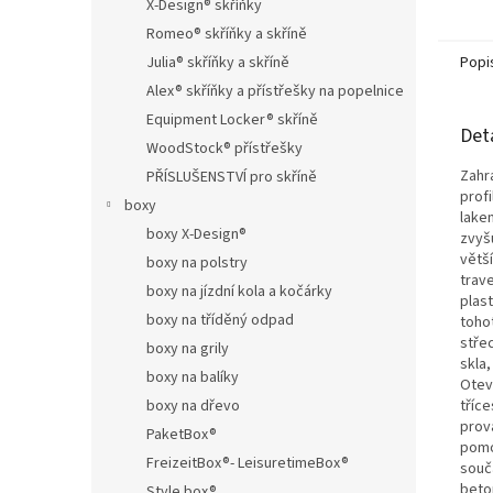
X-Design® skříňky
Romeo® skříňky a skříně
Julia® skříňky a skříně
Popi
Alex® skříňky a přístřešky na popelnice
Equipment Locker® skříně
Det
WoodStock® přístřešky
Zahr
PŘÍSLUŠENSTVÍ pro skříně
prof
boxy
lakem
boxy X-Design®
zvyš
větš
boxy na polstry
trav
boxy na jízdní kola a kočárky
plas
boxy na tříděný odpad
toho
stře
boxy na grily
skla,
boxy na balíky
Otev
boxy na dřevo
tříc
prov
PaketBox®
pom
FreizeitBox®- LeisuretimeBox®
souč
beto
Style box®