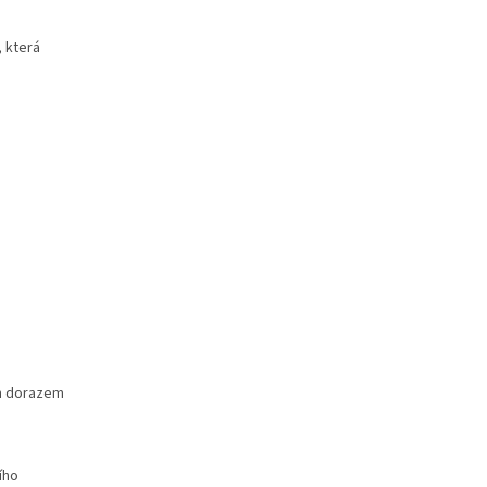
 která
ým dorazem
ího