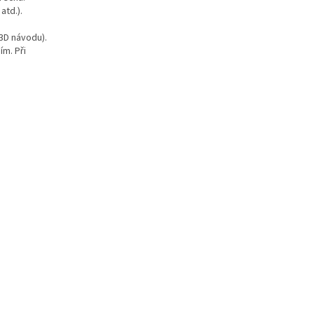
atd.).
3D návodu).
ím. Při