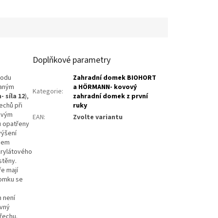
Doplňkové parametry
vodu
Zahradní domek BIOHORT
vaným
a HÖRMANN- kovový
Kategorie
:
- síla 12
),
zahradní domek z první
lechů při
ruky
kovým
EAN
:
Zvolte variantu
u opatřeny
výšení
mcem
krylátového
stěny.
ře mají
domku se
 není
ovný
řechu.