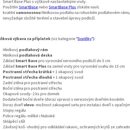
Smart Base Plus s výškově nastavitelnými vruty.
Použitím
SmartBase
nebo
SmartBase Plus
získáte navíc
kvalitní
samonosnou
hliníkovou podlahu na robustním podlahovém rámu,
nevyžaduje složité terénní a stavební úpravy podloží.
ňková výbava za příplatek
(viz kategorie
"
Doplňky
"):
Hliníkový
podlahový rám
Hliníková
podlahová deska
Základ
Smart Base
pro vyrovnání nerovného podloží do 5 cm
Základ
Smart Base Plus
na zemní vruty pro vyrovnání svahu do 15 cm
Postranní střecha krátká
+ 1 okapový svod
Postranní střecha dlouhá
+ 1 okapový svod
Zadní stěna pro postranní střechu
Boční stěna pro postranní střechu
Okapové svody- 2 ks pro domek
Dodatečné boční dveře (doraz vpravo) s nerezovým dveřním kováním
Doraz dveří
vlevo
- možnost zakoupení setu pro instalaci dveří s opačn
Stojny regálu
Police regálu- mělké i hluboké
Sklápěcí stůl
Závěsný koš- vhodný pro odkládání rukavic, ochranných krytů ze zahradn