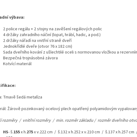
adní výbava:
2 police regálu + 2 stojny na zavěšení regálových polic
4 držáky zahradního náčiní (lopat, hrábí, hadic, a pod.)
2 držáky nářadí na vnitřní straně dveří
Jednokřídlé dveře (otvor 76 x 182 cm)
Sada dveřního kování z ušlechtilé oceli s normovanou vložkou a rezervní
Bezpečná trojnásobná závora
Kotvící materiál
ifikace:
a: Tmavě šedá metalíza
riál: Žárově pozinkovaný ocelový plech opatřený polyamidovým vypalova
ší rozměry / vnitřní rozměry / min. rozměr základu / rozměr dveřního otvo
HS
- š.
155
x h.
275
x v.222 cm / š.132 x h.252 x v.210 cm / š.137 x h.257 cm 