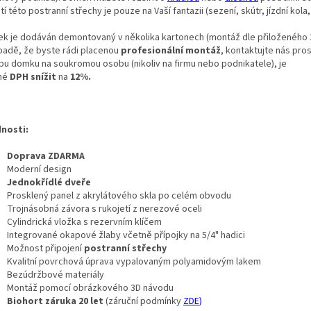
tí této postranní střechy je pouze na Vaší fantazii (sezení, skútr, jízdní kola, 
k je dodáván demontovaný v několika kartonech (montáž dle přiloženého 
ípadě, že byste rádi placenou
profesionální montáž
, kontaktujte nás pros
pu domku na soukromou osobu (nikoliv na firmu nebo podnikatele), je
né
DPH snížit
na
12%.
nosti:
Doprava ZDARMA
Moderní design
Jednokřídlé dveře
Prosklený panel z akrylátového skla po celém obvodu
Trojnásobná závora s rukojetí z nerezové oceli
Cylindrická vložka s rezervním klíčem
Integrované okapové žlaby včetně přípojky na 5/4" hadici
Možnost připojení
postranní střechy
Kvalitní povrchová úprava vypalovaným polyamidovým lakem
Bezúdržbové materiály
Montáž pomocí obrázkového 3D návodu
Biohort záruka 20 let
(záruční podmínky
ZDE
)