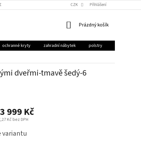
ODU
OBCHODNÍ PODMÍNKY
PODMÍNKY OCHRANY OSOBNÍCH ÚDAJŮ
CZK
Přihlášení
NÁKUPNÍ
Prázdný košík
KOŠÍK
ochranné kryty
zahradní nábytek
polstry
stínění
lými dveřmi-tmavě šedý-6
3 999 Kč
,27 Kč
bez DPH
e variantu