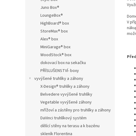
Využi
Juno Box®
LoungeBox®
Dome
V př
HighBoard® box
náku
StoreMax® box
mož
Alex® box
MiniGarage® box
WoodStock® box
Před
dokovací box na sekačku
PŘÍSLUŠENSTVÍ- boxy
vyvýšené truhlíky a záhony
X-Design® truhlíky a záhony
Belvedere vyvýšené truhlíky
Vegetable vyvýšené záhony
mřížoví a zástěny pro truhlíky a záhony
DaVinci truhlíkový systém
dělící stěny na terasu a k bazénu
skleník Florentina