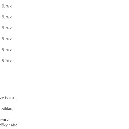
 š.76 x
 š.76 x
 š.76 x
 š.76 x
 š.76 x
 š.76 x
e tvaru L,
 základ,
kmou
rčíky nebo