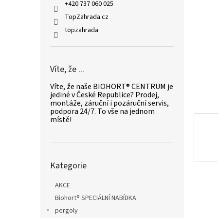
n
+420 737 060 025
e
TopZahrada.cz
l
topzahrada
Víte, že ...
Víte, že naše BIOHORT® CENTRUM je
jediné v České Republice? Prodej,
montáže, záruční i pozáruční servis,
podpora 24/7. To vše na jednom
místě!
Přeskočit
Kategorie
kategorie
AKCE
Biohort® SPECIÁLNÍ NABÍDKA
pergoly