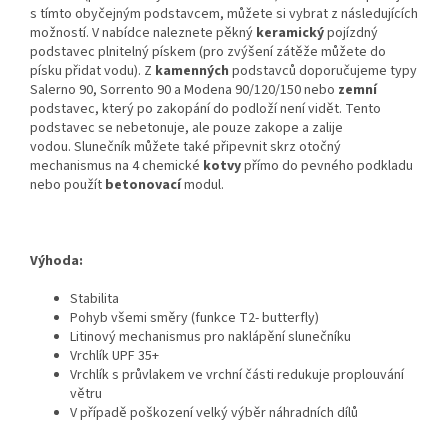
s tímto obyčejným podstavcem, můžete si vybrat z následujících
možností. V nabídce naleznete pěkný
keramický
pojízdný
podstavec plnitelný pískem (pro zvýšení zátěže můžete do
písku přidat vodu). Z
kamenných
podstavců doporučujeme typy
Salerno 90, Sorrento 90 a Modena 90/120/150 nebo
zemní
podstavec, který po zakopání do podloží není vidět. Tento
podstavec se
nebetonuje
, ale pouze zakope a zalije
vodou. Slunečník můžete také připevnit skrz otočný
mechanismus na 4 chemické
kotvy
přímo do pevného podkladu
nebo použít
betonovací
modul.
Výhoda:
Stabilita
Pohyb všemi směry (funkce T2- butterfly)
Litinový mechanismus pro naklápění slunečníku
Vrchlík UPF 35+
Vrchlík s průvlakem ve vrchní části redukuje proplouvání
větru
V případě poškození velký výběr náhradních dílů