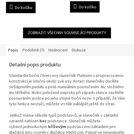
5,0
Do košíku
Do košíku
z
5
hvězdiček.
ZOBRAZIT VŠECHNY SOUVISEJÍCÍ PRODUKTY
Popis
Podobné (7)
Hodnocení
Diskuze
Detailní popis produktu
Standardní boční čtvercový slunečník Platinum s propracovanou
konstrukcí je otočný okolo své osy. Rotaci slunečníku docílíte
sešlápnutím pedálu a poté manuálním pootočením. Nic složitého
ani těžkého. Nízko položené paprsky při západu slunce zastíníte
posouváním jezdce po jeho stojné boční noze. V případě, že Vám
tyto funkce nestačí, můžete vrchlík naklápět ještě do stran.
Jelikož máme několik typů podstavců, je slunečník v základní
variantě nabízen
bez
podstavce
. Slunečník můžete
vybavit
jednoduchým
křížovým
podstavcem/
základem pro
dlaždice (pro rozměry dlaždice 50x50 cm). Pokud se nespokojíte