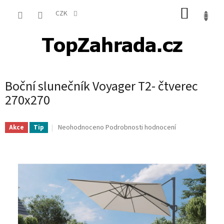
Přejít
NÁKUP
na
CZK
obsah
KOŠÍK
Boční slunečník Voyager T2- čtverec
270x270
Průměrné
Neohodnoceno
Podrobnosti hodnocení
Akce
Tip
hodnocení
produktu
je
0,0
z
5
hvězdiček.