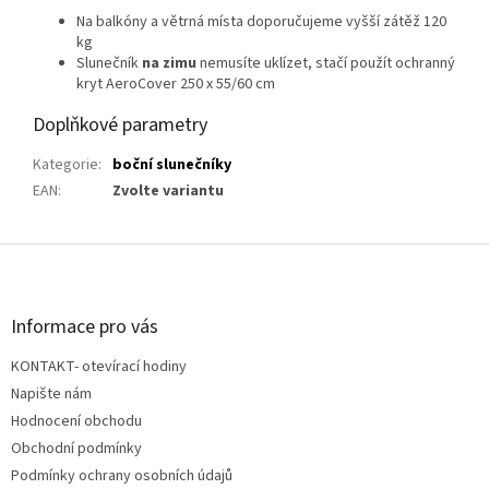
Na balkóny a větrná místa doporučujeme vyšší zátěž 120
kg
Slunečník
na zimu
nemusíte uklízet, stačí použít ochranný
kryt AeroCover 250 x 55/60 cm
Doplňkové parametry
Kategorie
:
boční slunečníky
EAN
:
Zvolte variantu
Z
á
p
a
Informace pro vás
t
KONTAKT- otevírací hodiny
í
Napište nám
Hodnocení obchodu
Obchodní podmínky
Podmínky ochrany osobních údajů