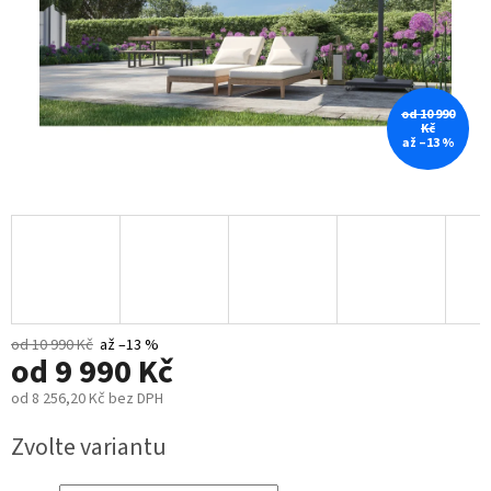
od 10 990
Kč
až –13 %
od 10 990 Kč
až –13 %
od
9 990 Kč
od
8 256,20 Kč
bez DPH
Měrná
Zvolte variantu
cena: