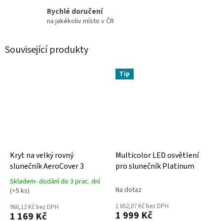
Rychlé doručení
na jakékoliv místo v ČR
Související produkty
Tip
Kryt na velký rovný
Multicolor LED osvětlení
slunečník AeroCover 3
pro slunečník Platinum
Skladem- dodání do 3 prac. dní
Průměrné
Na dotaz
(>5 ks)
hodnocení
produktu
1 652,07 Kč bez DPH
966,12 Kč bez DPH
1 999 Kč
1 169 Kč
je