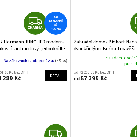
Z
od
65 629 Kč
až
ZDARMA
Z
–27 %
D
k Hörmann JUNO JFD modern-
Zahradní domek Biohort Neo 
A
ikostí- antracitový- jednokřídlé
dvoukřídlými dveřmi-tmavě še
 dveře
velikostí
R
Skladem- dodání
Na zákaznickou objednávku
(>5 ks)
Průměrné
prac. 
hodnocení
M
561,16 Kč bez DPH
od 72 230,58 Kč bez DPH
produktu
DETAIL
 289 Kč
87 399 Kč
od
je
A
5,0
z
5
hvězdiček.
Z