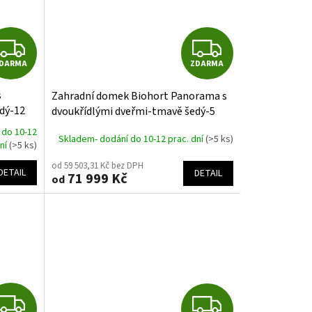
Z
Z
DARMA
ZDARMA
D
D
s
Zahradní domek Biohort Panorama s
A
A
dý-12
dvoukřídlými dveřmi-tmavě šedý-5
velikostí
R
R
 do 10-12
Skladem- dodání do 10-12 prac. dní
(>5 ks)
dní
(>5 ks)
M
M
od 59 503,31 Kč bez DPH
DETAIL
DETAIL
71 999 Kč
od
A
A
Z
Z