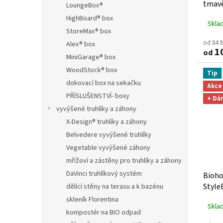
tmavě
LoungeBox®
HighBoard® box
Skla
StoreMax® box
od 84 
Alex® box
10
od
MiniGarage® box
WoodStock® box
Tip
dokovací box na sekačku
Akce
PŘÍSLUŠENSTVÍ- boxy
+ Dá
vyvýšené truhlíky a záhony
X-Design® truhlíky a záhony
Belvedere vyvýšené truhlíky
Vegetable vyvýšené záhony
mřížoví a zástěny pro truhlíky a záhony
DaVinci truhlíkový systém
Bioho
Style
dělící stěny na terasu a k bazénu
skleník Florentina
Skla
kompostér na BIO odpad