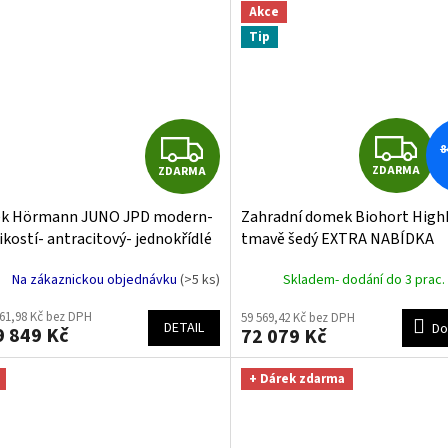
Akce
Tip
Z
Z
8
ZDARMA
ZDARMA
D
D
k Hörmann JUNO JPD modern-
Zahradní domek Biohort High
A
A
ikostí- antracitový- jednokřídlé
tmavě šedý EXTRA NABÍDKA
 dveře
R
R
Na zákaznickou objednávku
(>5 ks)
Skladem- dodání do 3 prac.
M
461,98 Kč bez DPH
59 569,42 Kč bez DPH
DETAIL
Do
 849 Kč
72 079 Kč
A
A
+ Dárek zdarma