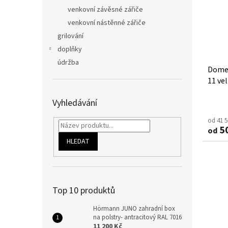
venkovní závěsné zářiče
venkovní nástěnné zářiče
grilování
doplňky
údržba
Dome
11 vel
pravé
Vyhledávání
od 41 
50
od
HLEDAT
Top 10 produktů
Hörmann JUNO zahradní box
na polstry- antracitový RAL 7016
11 200 Kč