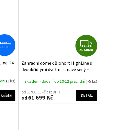
Z
4 799 Kč
–15 %
ZDARMA
D
Line H4
Zahradní domek Biohort HighLine s
A
dvoukřídlými dveřmi-tmavě šedý-6
velikostí
R
 dní
(1 ks)
Skladem- dodání do 10-12 prac. dní
(>5 ks)
M
M
od 50 990,91 Kč bez DPH
DETAIL
 košíku
61 699 Kč
od
A