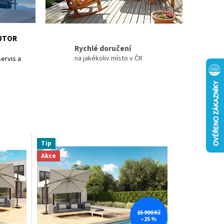
BUTOR
Rychlé doručení
na jakékoliv místo v ČR
ervis a
Tip
Akce
15 990 Kč
–25 %