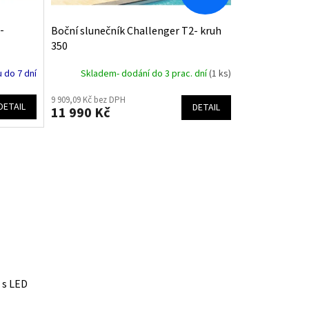
-
Boční slunečník Challenger T2- kruh
350
 do 7 dní
Skladem- dodání do 3 prac. dní
(1 ks)
9 909,09 Kč bez DPH
DETAIL
DETAIL
11 990 Kč
 s LED