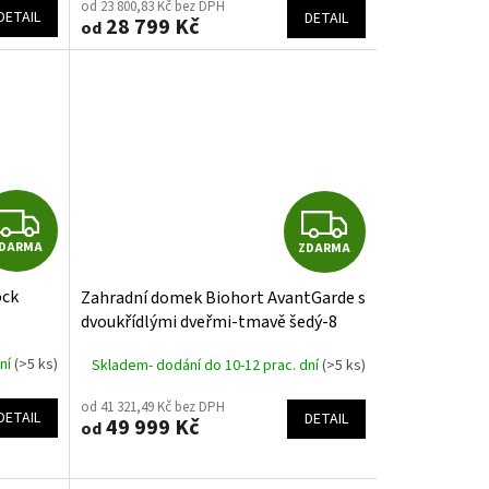
M
M
od 23 800,83 Kč bez DPH
DETAIL
DETAIL
28 799 Kč
od
A
Z
Z
DARMA
ZDARMA
D
D
ock
Zahradní domek Biohort AvantGarde s
A
A
dvoukřídlými dveřmi-tmavě šedý-8
velikostí
R
R
dní
(>5 ks)
Skladem- dodání do 10-12 prac. dní
(>5 ks)
M
M
od 41 321,49 Kč bez DPH
DETAIL
DETAIL
49 999 Kč
od
A
A