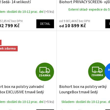
A
 šedá- 14 velikostí
Biohort PRIVACY SCREEN- výš
tmavě šedá- různé šířky
R
Externí sklad- expedice do 5
dem- dodání do 10-12 prac. dní
(>5 ks)
M
957,85 Kč bez DPH
od 9 007,44 Kč bez DPH
DETAIL
2 799 Kč
10 899 Kč
od
A
rek zdarma
Z
Z
3
ZDARMA
ZDARMA
D
D
rt box na polstry zahradní
Biohort box na polstry velký
A
A
Box EXCLUSIVE tmavě šedý
LoungeBox tmavě šedý
R
R
dem- dodání do 10-12 prac. dní
(>5 ks)
Skladem- dodání do 10-12 prac. 