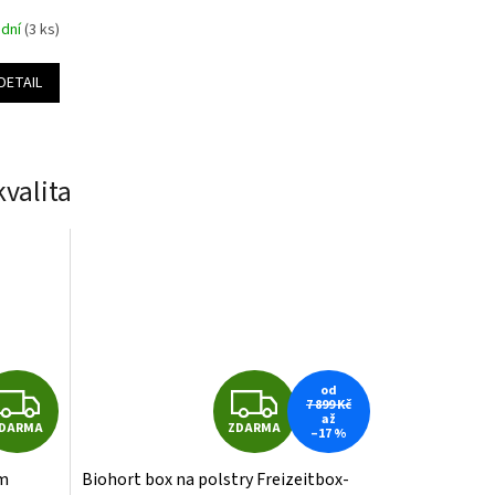
 dní
(3 ks)
DETAIL
valita
Z
Z
od
7 899 Kč
až
DARMA
ZDARMA
–17 %
D
D
em
Biohort box na polstry Freizeitbox-