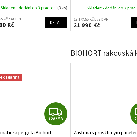
Skladem- dodání do 3 prac. dní
(3 ks)
Skladem- dodání do 3 prac.
55 Kč bez DPH
18 173,55 Kč bez DPH
DETAIL
90 Kč
21 990 Kč
BIOHORT rakouská k
rek zdarma
Z
ZDARMA
Z
D
imatická pergola Biohort-
Zástěna s proskleným panel