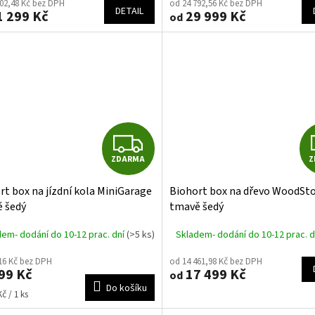
M
602,48 Kč bez DPH
od 24 792,56 Kč bez DPH
DETAIL
 299 Kč
29 999 Kč
od
A
A
Z
ZDARMA
Z
D
rt box na jízdní kola MiniGarage
Biohort box na dřevo WoodSt
A
 šedý
tmavě šedý
R
dem- dodání do 10-12 prac. dní
(>5 ks)
Skladem- dodání do 10-12 prac. 
M
16 Kč bez DPH
od 14 461,98 Kč bez DPH
99 Kč
17 499 Kč
od
A
Do košíku
č / 1 ks