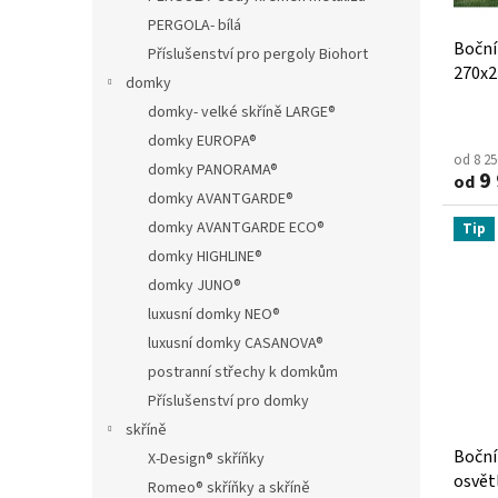
p
PERGOLA- bílá
Z
Boční
Příslušenství pro pergoly Biohort
a
270x2
domky
h
domky- velké skříně LARGE®
r
domky EUROPA®
a
od 8 2
domky PANORAMA®
9 
od
d
domky AVANTGARDE®
a
domky AVANTGARDE ECO®
Tip
.
domky HIGHLINE®
c
domky JUNO®
z
luxusní domky NEO®
luxusní domky CASANOVA®
postranní střechy k domkům
Příslušenství pro domky
skříně
Boční
X-Design® skříňky
osvět
Romeo® skříňky a skříně