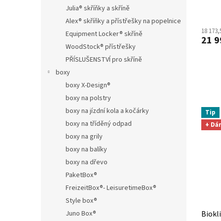
Julia® skříňky a skříně
Alex® skříňky a přístřešky na popelnice
18 173,
Equipment Locker® skříně
21 9
WoodStock® přístřešky
PŘÍSLUŠENSTVÍ pro skříně
boxy
boxy X-Design®
boxy na polstry
boxy na jízdní kola a kočárky
Tip
boxy na tříděný odpad
+ Dá
boxy na grily
boxy na balíky
boxy na dřevo
PaketBox®
FreizeitBox®- LeisuretimeBox®
Style box®
Juno Box®
Biokl