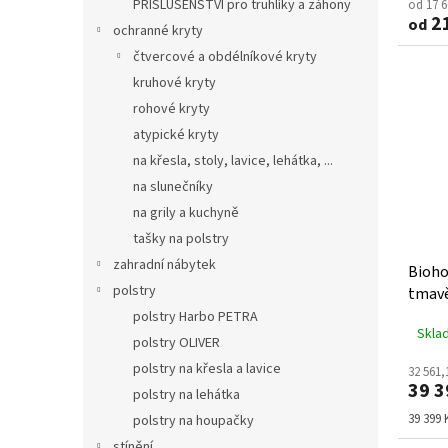
PŘÍSLUŠENSTVÍ pro truhlíky a záhony
od 17 
21
od
ochranné kryty
čtvercové a obdélníkové kryty
kruhové kryty
rohové kryty
atypické kryty
na křesla, stoly, lavice, lehátka, ...
na slunečníky
na grily a kuchyně
tašky na polstry
zahradní nábytek
Bioho
polstry
tmavě
polstry Harbo PETRA
Skla
polstry OLIVER
polstry na křesla a lavice
32 561,
39 3
polstry na lehátka
Měrná
39 399 K
polstry na houpačky
cena:
stínění