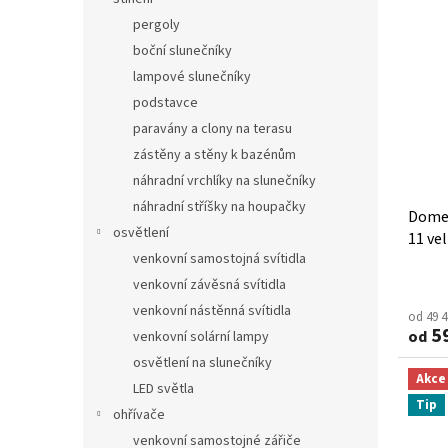
pergoly
boční slunečníky
lampové slunečníky
podstavce
paravány a clony na terasu
zástěny a stěny k bazénům
náhradní vrchlíky na slunečníky
náhradní stříšky na houpačky
Dome
osvětlení
11 vel
venkovní samostojná svítidla
pravé
venkovní závěsná svítidla
venkovní nástěnná svítidla
od 49 
59
od
venkovní solární lampy
osvětlení na slunečníky
Akce
LED světla
Tip
ohřívače
venkovní samostojné zářiče