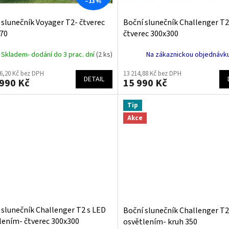
–13 %
 slunečník Voyager T2- čtverec
Boční slunečník Challenger T2
70
čtverec 300x300
Skladem- dodání do 3 prac. dní
(2 ks)
Na zákaznickou objednávku
56,20 Kč bez DPH
13 214,88 Kč bez DPH
DETAIL
990 Kč
15 990 Kč
Tip
Akce
 slunečník Challenger T2 s LED
Boční slunečník Challenger T2
lením- čtverec 300x300
osvětlením- kruh 350