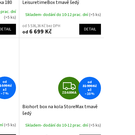
A
A
ka 180
LeisuretimeBox tmavě šedý
R
R
 prac. dní
Skladem- dodání do 10-12 prac. dní
(>5 ks)
(>5 ks)
M
M
od 5 536,36 Kč bez DPH
DETAIL
DETAIL
6 699 Kč
od
A
A
od
Z
od
1 599 Kč
31 999 Kč
až
až
ZDARMA
–7 %
–10 %
D
Biohort box na kola StoreMax tmavě
A
šedý
R
dní
(>5 ks)
Skladem- dodání do 10-12 prac. dní
(>5 ks)