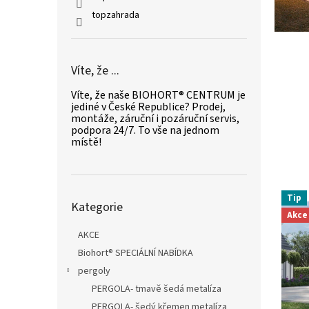
N
l
topzahrada
T
R
U
Víte, že ...
M
Víte, že naše BIOHORT® CENTRUM je
a
jediné v České Republice? Prodej,
O
montáže, záruční i pozáruční servis,
podpora 24/7. To vše na jednom
B
místě!
C
H
O
Přeskočit
Tip
Kategorie
kategorie
D
Akce
b
AKCE
y
Biohort® SPECIÁLNÍ NABÍDKA
T
pergoly
o
PERGOLA- tmavě šedá metalíza
PERGOLA- šedý křemen metalíza