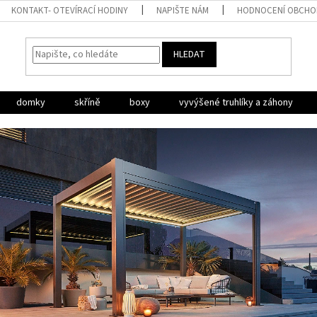
KONTAKT- OTEVÍRACÍ HODINY
NAPIŠTE NÁM
HODNOCENÍ OBCH
HLEDAT
domky
skříně
boxy
vyvýšené truhlíky a záhony