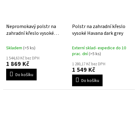
Nepromokavý polstr na
Polstr na zahradní křeslo
zahradní křeslo vysoké
vysoké Havana dark grey
Bahama taupe
Skladem
(>5 ks)
Externí sklad- expedice do 10
prac. dní
(>5 ks)
1 544,63 Kč bez DPH
1 869 Kč
1 280,17 Kč bez DPH
1 549 Kč
Do košíku
Do košíku