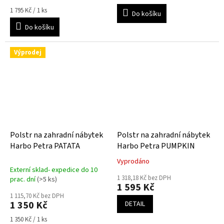
Měrná
1 795 Kč / 1 ks
Do košíku
cena:
Do košíku
Výprodej
Polstr na zahradní nábytek
Polstr na zahradní nábytek
Harbo Petra PATATA
Harbo Petra PUMPKIN
Vyprodáno
Průměrné
Externí sklad- expedice do 10
hodnocení
1 318,18 Kč bez DPH
prac. dní
(>5 ks)
produktu
1 595 Kč
je
1 115,70 Kč bez DPH
4,5
1 350 Kč
DETAIL
z
Měrná
5
1 350 Kč / 1 ks