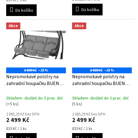
833 Kč / 1 ks
z
cena:
cena:
5
Do košíku
Do košíku
hvězdiček.
Akce
Akce
3 499 Kč
–28 %
3 499 Kč
–28 %
Nepromokavé polstry na
Nepromokavé polstry na
zahradní houpačku BUENOS
zahradní houpačku BUENOS
AIRES- světle šedé
AIRES- zelené
Skladem- dodání do 3 prac. dní
Skladem- dodání do 3 prac. dní
(>5 ks)
(5 ks)
2 065,29 Kč bez DPH
2 065,29 Kč bez DPH
2 499 Kč
2 499 Kč
Měrná
Měrná
833 Kč / 1 ks
833 Kč / 1 ks
cena:
cena: