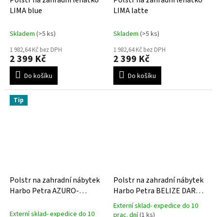
Polstr na zahradní lehátko
Polstr na zahradní lehátko
LIMA blue
LIMA latte
Skladem
(>5 ks)
Skladem
(>5 ks)
1 982,64 Kč bez DPH
1 982,64 Kč bez DPH
2 399 Kč
2 399 Kč
Do košíku
Do košíku
Tip
Polstr na zahradní nábytek
Polstr na zahradní nábytek
Harbo Petra AZURO-
Harbo Petra BELIZE DARK
POSLEDNÍCH 5 KS
GREEN- POSLEDNÍ 1 KS
Externí sklad- expedice do 10
Průměrné
Externí sklad- expedice do 10
prac. dní
(1 ks)