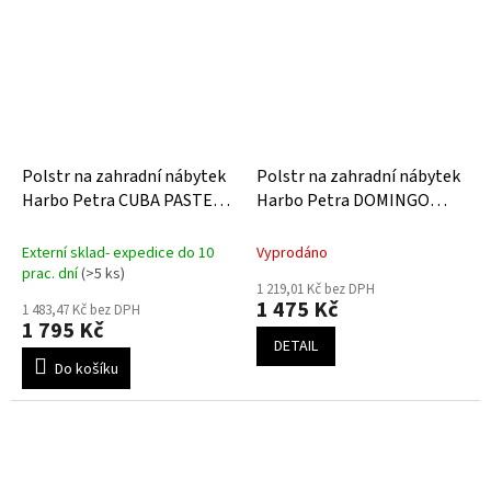
Polstr na zahradní nábytek
Polstr na zahradní nábytek
Harbo Petra CUBA PASTEL
Harbo Petra DOMINGO
GREEN
BLUE
Externí sklad- expedice do 10
Vyprodáno
prac. dní
(>5 ks)
1 219,01 Kč bez DPH
1 475 Kč
1 483,47 Kč bez DPH
1 795 Kč
DETAIL
Do košíku