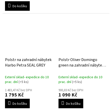
cena:
hvězdiček.
Do košíku
Polstr na zahradní nábytek
Polstr Oliver Domingo
Harbo Petra SEAL GREY
green na zahradní nábytek z
OBI
Externí sklad- expedice do 10
Externí sklad- expedice do 10
prac. dní
(>5 ks)
prac. dní
(>5 ks)
1 483,47 Kč bez DPH
900,83 Kč bez DPH
1 795 Kč
1 090 Kč
Do košíku
Do košíku