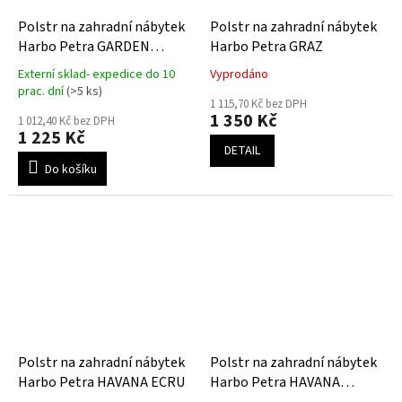
Polstr na zahradní nábytek
Polstr na zahradní nábytek
Harbo Petra GARDEN
Harbo Petra GRAZ
GREEN
Externí sklad- expedice do 10
Vyprodáno
Průměrné
Průměrné
prac. dní
(>5 ks)
hodnocení
hodnocení
1 115,70 Kč bez DPH
produktu
1 350 Kč
produktu
1 012,40 Kč bez DPH
je
1 225 Kč
je
5,0
DETAIL
5,0
z
Do košíku
z
5
5
hvězdiček.
hvězdiček.
Polstr na zahradní nábytek
Polstr na zahradní nábytek
Harbo Petra HAVANA ECRU
Harbo Petra HAVANA
GREEN