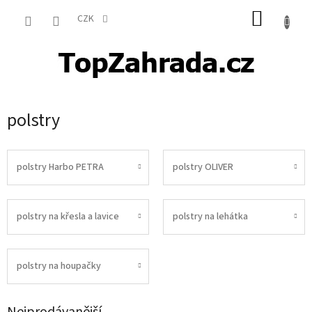
Přejít
NÁKUP
na
CZK
obsah
KOŠÍK
polstry
polstry Harbo PETRA
polstry OLIVER
polstry na křesla a lavice
polstry na lehátka
polstry na houpačky
Nejprodávanější