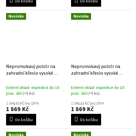
Do košíku
Do košíku
Novinka
Novinka
Nepromokavý polstr na
Nepromokavý polstr na
zahradní křeslo vysoké
zahradní křeslo vysoké
Bahama antracit
Bahama beige
Externí sklad- expedice do 10
Externí sklad- expedice do 10
prac. dní
(>5 ks)
prac. dní
(>5 ks)
1 544,63 Kč bez DPH
1 544,63 Kč bez DPH
1 869 Kč
1 869 Kč
Do košíku
Do košíku
Novinka
Novinka