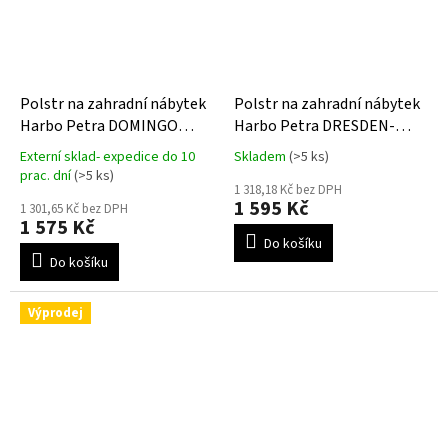
Polstr na zahradní nábytek
Polstr na zahradní nábytek
Harbo Petra DOMINGO
Harbo Petra DRESDEN-
GREEN
poslední kusy- doprodej
Externí sklad- expedice do 10
Skladem
(>5 ks)
Průměrné
Průměrné
prac. dní
(>5 ks)
hodnocení
hodnocení
1 318,18 Kč bez DPH
produktu
1 595 Kč
produktu
1 301,65 Kč bez DPH
je
1 575 Kč
je
5,0
Do košíku
5,0
z
Do košíku
z
5
5
hvězdiček.
hvězdiček.
Výprodej