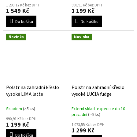
1 280,17 Kč bez DPH
990,91 Kč bez DPH
1 549 Kč
1 199 Kč
Do košíku
Do košíku
Novinka
Novinka
Polstr na zahradní křeslo
Polstr na zahradní křeslo
vysoké LIMA latte
vysoké LUCIA fudge
Skladem
(>5 ks)
Externí sklad- expedice do 10
prac. dní
(>5 ks)
990,91 Kč bez DPH
1 199 Kč
1 073,55 Kč bez DPH
1 299 Kč
Do košíku