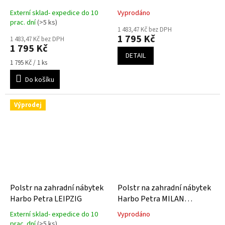
Externí sklad- expedice do 10
Vyprodáno
prac. dní
(>5 ks)
1 483,47 Kč bez DPH
1 795 Kč
1 483,47 Kč bez DPH
1 795 Kč
DETAIL
Měrná
1 795 Kč / 1 ks
cena:
Do košíku
Výprodej
Polstr na zahradní nábytek
Polstr na zahradní nábytek
Harbo Petra LEIPZIG
Harbo Petra MILAN
ORANGE
Externí sklad- expedice do 10
Vyprodáno
Průměrné
Průměrné
prac. dní
(>5 ks)