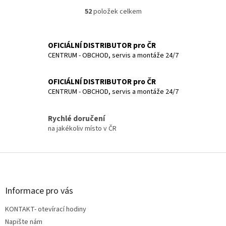
52
položek celkem
O
v
l
á
OFICIÁLNÍ DISTRIBUTOR pro ČR
d
CENTRUM - OBCHOD, servis a montáže 24/7
a
c
OFICIÁLNÍ DISTRIBUTOR pro ČR
í
p
CENTRUM - OBCHOD, servis a montáže 24/7
r
v
Rychlé doručení
k
na jakékoliv místo v ČR
y
v
ý
Z
p
á
i
p
s
u
a
Informace pro vás
t
KONTAKT- otevírací hodiny
í
Napište nám