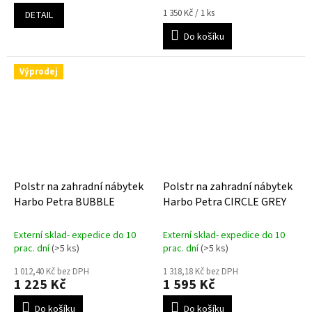
5,0
Měrná
1 350 Kč / 1 ks
DETAIL
z
cena:
5
Do košíku
hvězdiček.
Výprodej
Polstr na zahradní nábytek
Polstr na zahradní nábytek
Harbo Petra BUBBLE
Harbo Petra CIRCLE GREY
Externí sklad- expedice do 10
Externí sklad- expedice do 10
prac. dní
(>5 ks)
prac. dní
(>5 ks)
1 012,40 Kč bez DPH
1 318,18 Kč bez DPH
1 225 Kč
1 595 Kč
Do košíku
Do košíku