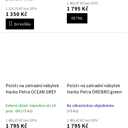
hodnocení
hodnocení
1 483,47 Kč bez DPH
produktu
1 795 Kč
produktu
1 115,70 Kč bez DPH
je
1 350 Kč
je
5,0
DETAIL
5,0
z
Do košíku
z
5
5
hvězdiček.
hvězdiček.
Polstr na zahradní nábytek
Polstr na zahradní nábytek
Harbo Petra OCEAN GREY
Harbo Petra ÖREBRO green
Externí sklad- expedice do 10
Na zákaznickou objednávku
prac. dní
(>5 ks)
(>5 ks)
1 483,47 Kč bez DPH
1 483,47 Kč bez DPH
1 795 Kč
1 795 Kč