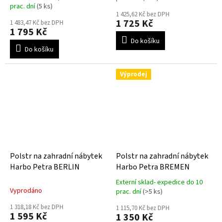
hodnocení
prac. dní
(5 ks)
produktu
1 425,62 Kč bez DPH
1 725 Kč
je
1 483,47 Kč bez DPH
1 795 Kč
5,0
Do košíku
z
Do košíku
5
hvězdiček.
Výprodej
Polstr na zahradní nábytek
Polstr na zahradní nábytek
Harbo Petra BERLIN
Harbo Petra BREMEN
Externí sklad- expedice do 10
Průměrné
Vyprodáno
prac. dní
(>5 ks)
hodnocení
produktu
1 318,18 Kč bez DPH
1 115,70 Kč bez DPH
1 595 Kč
1 350 Kč
je