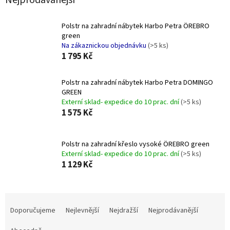
Polstr na zahradní nábytek Harbo Petra ÖREBRO
green
Na zákaznickou objednávku
(>5 ks)
1 795 Kč
Polstr na zahradní nábytek Harbo Petra DOMINGO
GREEN
Externí sklad- expedice do 10 prac. dní
(>5 ks)
1 575 Kč
Polstr na zahradní křeslo vysoké ÖREBRO green
Externí sklad- expedice do 10 prac. dní
(>5 ks)
1 129 Kč
Ř
a
Doporučujeme
Nejlevnější
Nejdražší
Nejprodávanější
z