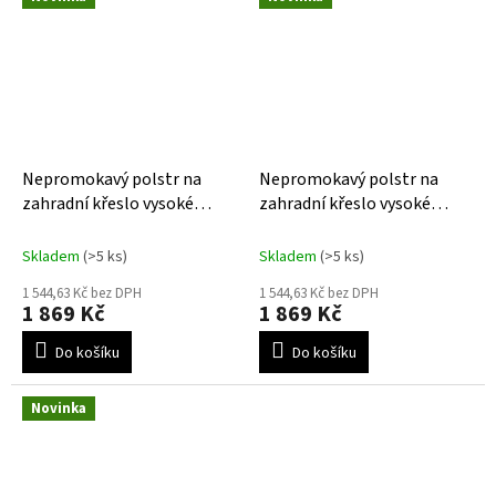
Nepromokavý polstr na
Nepromokavý polstr na
zahradní křeslo vysoké
zahradní křeslo vysoké
Bahama green
Bahama silver
Skladem
(>5 ks)
Skladem
(>5 ks)
1 544,63 Kč bez DPH
1 544,63 Kč bez DPH
1 869 Kč
1 869 Kč
Do košíku
Do košíku
Novinka