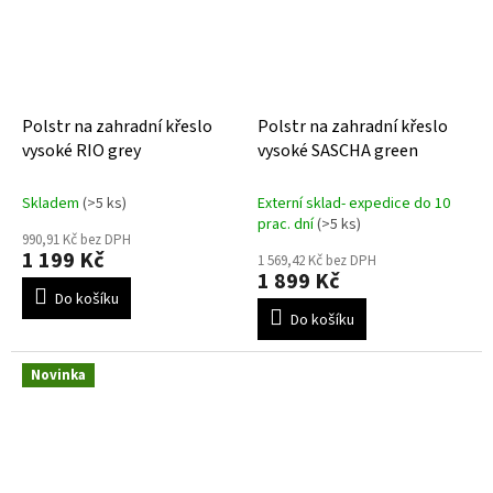
Polstr na zahradní křeslo
Polstr na zahradní křeslo
vysoké RIO grey
vysoké SASCHA green
Skladem
(>5 ks)
Externí sklad- expedice do 10
prac. dní
(>5 ks)
990,91 Kč bez DPH
1 199 Kč
1 569,42 Kč bez DPH
1 899 Kč
Do košíku
Do košíku
Novinka