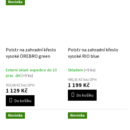
Novinka
Polstr na zahradní křeslo
Polstr na zahradní křeslo
vysoké ÖREBRO green
vysoké RIO blue
Externí sklad- expedice do 10
Skladem
(>5 ks)
prac. dní
(>5 ks)
990,91 Kč bez DPH
1 199 Kč
933,06 Kč bez DPH
1 129 Kč
Do košíku
Do košíku
Novinka
Novinka