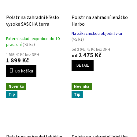
Polstr na zahradní křeslo
Polstr na zahradní lehátko
vysoké SASCHA terra
Harbo
Na zákaznickou objednávku
Průměrné
Externí sklad- expedice do 10
(>5 ks)
hodnocení
prac. dní
(>5 ks)
produktu
od 2 045,45 Kč bez DPH
2 475 Kč
je
1 569,42 Kč bez DPH
od
1 899 Kč
5,0
DETAIL
z
Do košíku
5
hvězdiček.
Novinka
Novinka
Tip
Tip