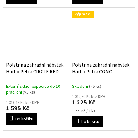
Výprodej
Polstr na zahradní nábytek
Polstr na zahradní nábytek
Harbo Petra CIRCLE RED
Harbo Petra COMO
VINE
Externí sklad- expedice do 10
Skladem
(>5 ks)
prac. dní
(>5 ks)
1 012,40 Kč bez DPH
1 225 Kč
1 318,18 Kč bez DPH
1 595 Kč
Měrná
1 225 Kč / 1 ks
cena:
Do košíku
Do košíku