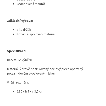
Jednoduchá montáž
Základní výbava:
2 ks držák
Kotvící a spojovací materiál
Specifikace:
Barva: Dle výběru
Materiál:
Žárově pozinkovaný ocelový plech opatřený
polyamidovým vypalovaným lakem
Vnější rozměry:
š.30 x h.5 x v.3,5 cm