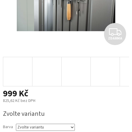
Z
ZDARMA
D
A
R
M
999 Kč
A
825,62 Kč bez DPH
Měrná
Zvolte variantu
cena:
Barva