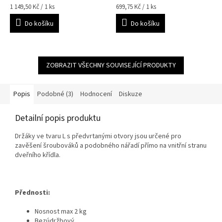
Měrná
Měrná
1 149,50 Kč / 1 ks
699,75 Kč / 1 ks
cena:
cena:
Do košíku
Do košíku
ZOBRAZIT VŠECHNY SOUVISEJÍCÍ PRODUKTY
Popis
Podobné (3)
Hodnocení
Diskuze
Detailní popis produktu
Držáky ve tvaru L s předvrtanými otvory jsou určené pro
zavěšení šroubováků a podobného nářadí přímo na vnitřní stranu
dveřního křídla.
Přednosti:
Nosnost max 2 kg
Bezúdržbový