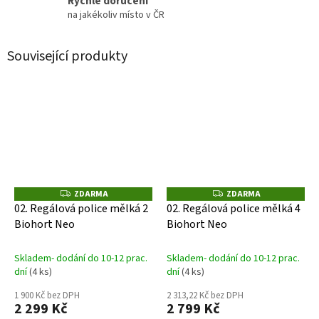
Rychlé doručení
na jakékoliv místo v ČR
Související produkty
ZDARMA
ZDARMA
Z
Z
D
D
02. Regálová police mělká 2
02. Regálová police mělká 4
A
A
Biohort Neo
Biohort Neo
R
R
M
M
A
A
Skladem- dodání do 10-12 prac.
Skladem- dodání do 10-12 prac.
dní
(4 ks)
dní
(4 ks)
1 900 Kč bez DPH
2 313,22 Kč bez DPH
2 299 Kč
2 799 Kč