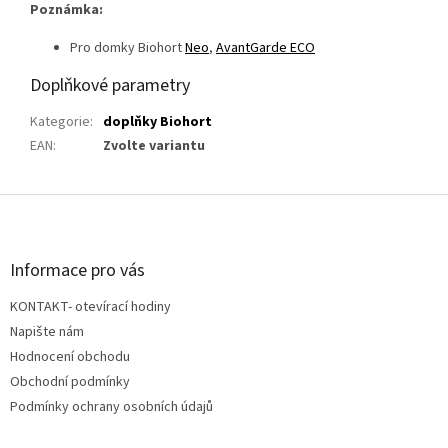
Poznámka:
Pro domky Biohort
Neo
,
AvantGarde ECO
Doplňkové parametry
Kategorie
:
doplňky Biohort
EAN
:
Zvolte variantu
Z
á
p
a
Informace pro vás
t
KONTAKT- otevírací hodiny
í
Napište nám
Hodnocení obchodu
Obchodní podmínky
Podmínky ochrany osobních údajů