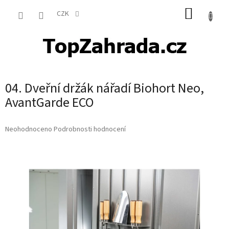
Přejít
NÁKUP
na
CZK
obsah
KOŠÍK
04. Dveřní držák nářadí Biohort Neo,
AvantGarde ECO
Průměrné
Neohodnoceno
Podrobnosti hodnocení
hodnocení
produktu
je
0,0
z
5
hvězdiček.