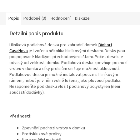
Popis
Podobné (3)
Hodnocení
Diskuze
Detailní popis produktu
Hliníková podlahová deska pro zahradní domek
Biohort
CasaNova
je tvořena několika hliníkovými deskami. Desky jsou
pospojované hladkými přechodovými lištami. Počet desek je
odvislý od velikosti domku. Podlahová deska zpevňuje pochozí
vrstvu v domku a díky prolisům snižuje možnost uklouznutí.
Podlahovou desku je možné instalovat pouze s hliníkovým
rámem, neboť je v něm volně ložena, jako plovoucí podlaha.
Nezapomeňte pod desku vložit podlahový polystyren (není
součástí dodávky).
Přednosti:
Zpevnění pochozí vrstvy v domku
Protiskluzové prolisy
Nerezavějící materiál