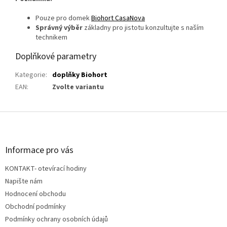
Pouze pro domek
Biohort CasaNova
Správný výběr
základny pro jistotu konzultujte s naším
technikem
Doplňkové parametry
Kategorie
:
doplňky Biohort
EAN
:
Zvolte variantu
Z
á
p
a
Informace pro vás
t
KONTAKT- otevírací hodiny
í
Napište nám
Hodnocení obchodu
Obchodní podmínky
Podmínky ochrany osobních údajů