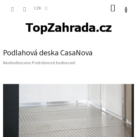
Přejít
NÁKUP
na
CZK
obsah
KOŠÍK
Podlahová deska CasaNova
Průměrné
Neohodnoceno
Podrobnosti hodnocení
hodnocení
produktu
je
0,0
z
5
hvězdiček.