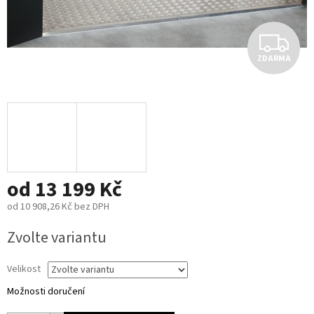
Z
ZDARMA
D
A
R
M
od
13 199 Kč
A
od
10 908,26 Kč
bez DPH
Měrná
Zvolte variantu
cena:
Velikost
Možnosti doručení