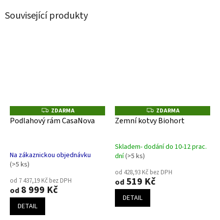
Související produkty
ZDARMA
ZDARMA
Z
Z
D
D
Podlahový rám CasaNova
Zemní kotvy Biohort
A
A
R
R
M
M
A
A
Skladem- dodání do 10-12 prac.
Průměrné
Na zákaznickou objednávku
dní
(>5 ks)
hodnocení
(>5 ks)
produktu
od 428,93 Kč bez DPH
519 Kč
je
od 7 437,19 Kč bez DPH
od
8 999 Kč
od
5,0
DETAIL
z
DETAIL
5
hvězdiček.