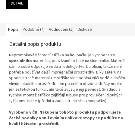
5,0
DETAIL
z
5
hvězdiček.
Popis
Podobné (4)
Hodnocení (1)
Diskuze
Detailní popis produktu
Nepromokavá náhradní stříška na houpačku je vyrobena ze
speciálního
materiálu, používaného také na slunečníky. Materiál
sám o sobě odpuzuje vodu a redukuje tvorbu plísní, takže není
potřeba používat další impregnační prostředky. Díky zátěru na
spodní straně materiálu je stříška více odolná vůči vodě a dalším
vlivům okolního prostředí. Lem po celém obvodu stříšky neplní
jen estetickou funkci, ale také zvyšuje její pevnost. Snadnou a
rychlou montáž stříšky zajišťují tubusy pro provlečení dlouhých
tyčí konstrukce (přední a zadní strana rámu houpačky).
Vyrobeno v ČR. Nákupem tohoto produktu podporujete
české podniky a snižováním uhlíkové stopy se podílíte na
kvalitě životní prostředí.