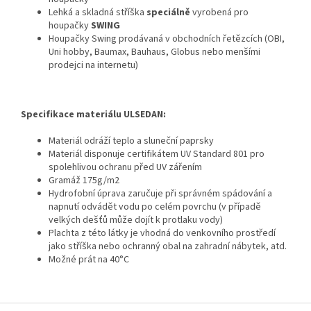
Lehká a skladná stříška
speciálně
vyrobená pro
houpačky
SWING
Houpačky Swing prodávaná v obchodních řetězcích (OBI,
Uni hobby, Baumax, Bauhaus, Globus nebo menšími
prodejci na internetu)
Specifikace materiálu ULSEDAN:
Materiál odráží teplo a sluneční paprsky
Materiál disponuje certifikátem UV Standard 801 pro
spolehlivou ochranu před UV zářením
Gramáž 175g/m2
Hydrofobní úprava zaručuje při správném spádování a
napnutí odvádět vodu po celém povrchu (v případě
velkých dešťů může dojít k protlaku vody)
Plachta z této látky je vhodná do venkovního prostředí
jako stříška nebo ochranný obal na zahradní nábytek, atd.
Možné prát na 40°C
Z