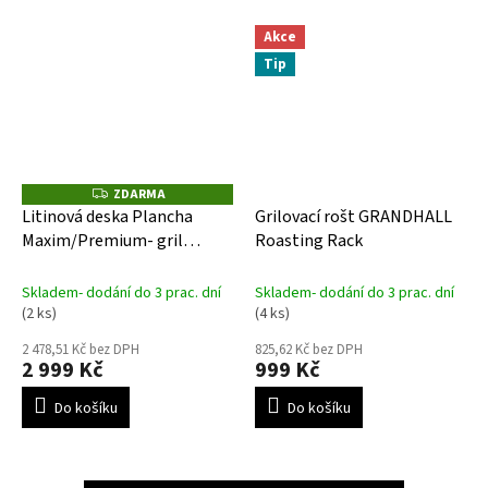
Akce
Tip
ZDARMA
Z
D
Litinová deska Plancha
Grilovací rošt GRANDHALL
A
Maxim/Premium- gril
Roasting Rack
R
M
GRANDHALL
A
Skladem- dodání do 3 prac. dní
Skladem- dodání do 3 prac. dní
(2 ks)
(4 ks)
2 478,51 Kč bez DPH
825,62 Kč bez DPH
2 999 Kč
999 Kč
Do košíku
Do košíku