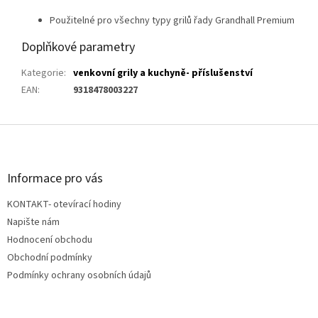
Použitelné pro všechny typy grilů řady Grandhall Premium
Doplňkové parametry
Kategorie
:
venkovní grily a kuchyně- příslušenství
EAN
:
9318478003227
Z
á
p
a
Informace pro vás
t
KONTAKT- otevírací hodiny
í
Napište nám
Hodnocení obchodu
Obchodní podmínky
Podmínky ochrany osobních údajů