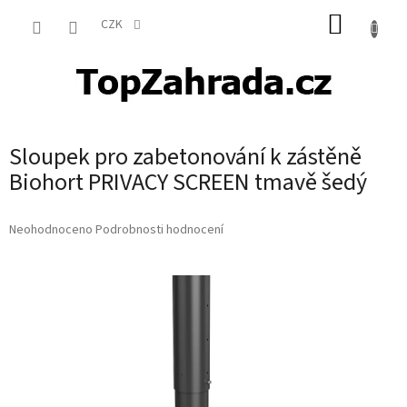
Přejít
NÁKUP
na
CZK
obsah
KOŠÍK
Sloupek pro zabetonování k zástěně
Biohort PRIVACY SCREEN tmavě šedý
Průměrné
Neohodnoceno
Podrobnosti hodnocení
hodnocení
produktu
je
0,0
z
5
hvězdiček.