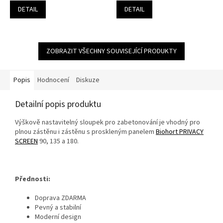
DETAIL
DETAIL
ZOBRAZIT VŠECHNY SOUVISEJÍCÍ PRODUKTY
Popis
Hodnocení
Diskuze
Detailní popis produktu
Výškově nastavitelný sloupek pro zabetonování je vhodný pro
plnou zástěnu i zástěnu s proskleným panelem
Biohort PRIVACY
SCREEN
90, 135 a 180.
Přednosti:
Doprava ZDARMA
Pevný a stabilní
Moderní design