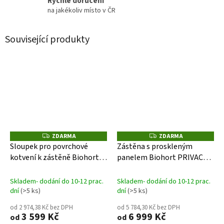
Rychlé doručení
na jakékoliv místo v ČR
Související produkty
ZDARMA
ZDARMA
Z
Z
D
D
Sloupek pro povrchové
Zástěna s proskleným
A
A
kotvení k zástěně Biohort
panelem Biohort PRIVACY
R
R
M
M
PRIVACY SCREEN tmavě
SCREEN- výška 90 tmavě
A
A
šedý
šedá- různé šířky
Skladem- dodání do 10-12 prac.
Skladem- dodání do 10-12 prac.
dní
(>5 ks)
dní
(>5 ks)
od 2 974,38 Kč bez DPH
od 5 784,30 Kč bez DPH
3 599 Kč
6 999 Kč
od
od