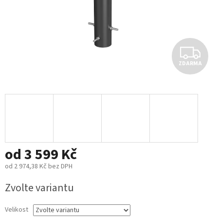
Z
ZDARMA
D
A
R
M
od
3 599 Kč
A
od
2 974,38 Kč
bez DPH
Měrná
Zvolte variantu
cena:
Velikost