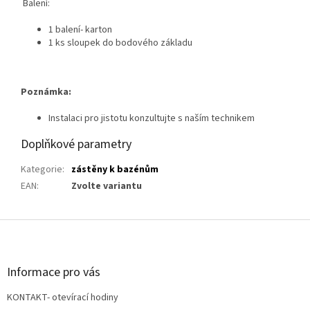
Balení:
1 balení- karton
1 ks sloupek do bodového základu
Poznámka:
Instalaci pro jistotu konzultujte s naším technikem
Doplňkové parametry
Kategorie
:
zástěny k bazénům
EAN
:
Zvolte variantu
Z
á
p
a
Informace pro vás
t
KONTAKT- otevírací hodiny
í