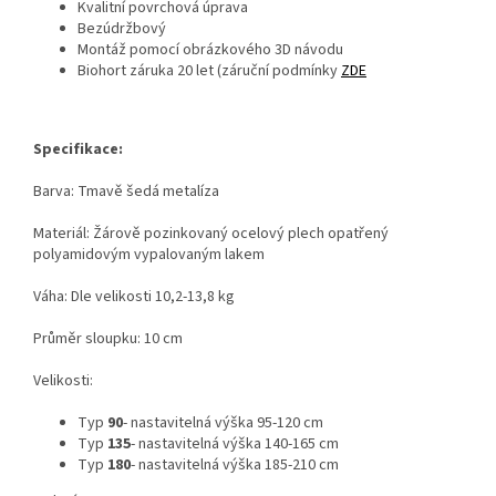
Kvalitní povrchová úprava
Bezúdržbový
Montáž pomocí obrázkového 3D návodu
Biohort záruka 20 let (záruční podmínky
ZDE
Specifikace:
Barva: Tmavě šedá metalíza
Materiál: Žárově pozinkovaný ocelový plech opatřený
polyamidovým vypalovaným lakem
Váha: Dle velikosti 10,2-13,8 kg
Průměr sloupku: 10 cm
Velikosti:
Typ
90
- nastavitelná výška 95-120 cm
Typ
135
- nastavitelná výška 140-165 cm
Typ
180
- nastavitelná výška 185-210 cm