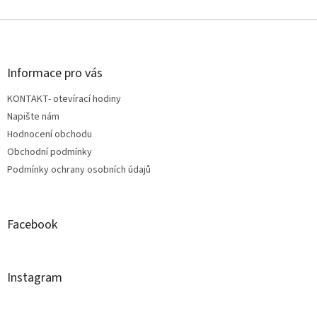
Z
á
p
a
Informace pro vás
t
KONTAKT- otevírací hodiny
í
Napište nám
Hodnocení obchodu
Obchodní podmínky
Podmínky ochrany osobních údajů
Facebook
Instagram