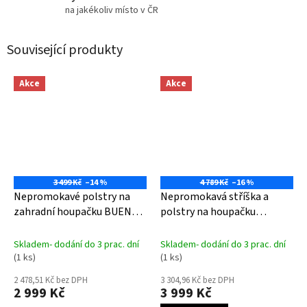
na jakékoliv místo v ČR
Související produkty
Akce
Akce
3 499 Kč
–14 %
4 789 Kč
–16 %
Nepromokavé polstry na
Nepromokavá stříška a
zahradní houpačku BUENOS
polstry na houpačku
AIRES- smetanové
BUENOS AIRES- smetanové
Skladem- dodání do 3 prac. dní
Skladem- dodání do 3 prac. dní
(1 ks)
(1 ks)
2 478,51 Kč bez DPH
3 304,96 Kč bez DPH
2 999 Kč
3 999 Kč