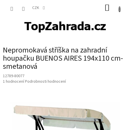
Přejít
NÁKUP
na
CZK
obsah
KOŠÍK
Nepromokavá stříška na zahradní
houpačku BUENOS AIRES 194x110 cm-
smetanová
12789-80077
Průměrné
1 hodnocení
Podrobnosti hodnocení
hodnocení
produktu
je
5,0
z
5
hvězdiček.