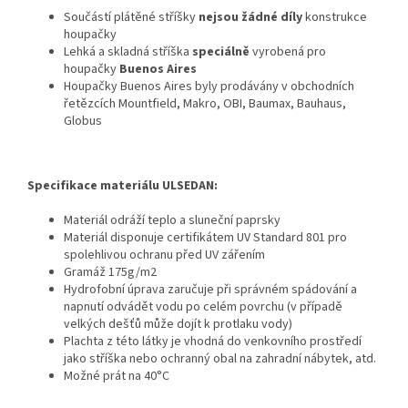
Součástí plátěné stříšky
nejsou žádné díly
konstrukce
houpačky
Lehká a skladná stříška
speciálně
vyrobená pro
houpačky
Buenos Aires
Houpačky Buenos Aires byly prodávány v obchodních
řetězcích Mountfield, Makro, OBI, Baumax, Bauhaus,
Globus
Specifikace materiálu ULSEDAN:
Materiál odráží teplo a sluneční paprsky
Materiál disponuje certifikátem UV Standard 801 pro
spolehlivou ochranu před UV zářením
Gramáž 175g/m2
Hydrofobní úprava zaručuje při správném spádování a
napnutí odvádět vodu po celém povrchu (v případě
velkých dešťů může dojít k protlaku vody)
Plachta z této látky je vhodná do venkovního prostředí
jako stříška nebo ochranný obal na zahradní nábytek, atd.
Možné prát na 40°C