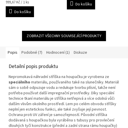
Měrná
999,67 Kč / 1 ks
Do košíku
cena:
Do košíku
ZOBRAZIT VŠECHNY SOUVISEJÍCÍ PRODUKTY
Popis
Podobné (7)
Hodnocení (1)
Diskuze
Detailní popis produktu
Nepromokavá náhradní stříška na houpačku je vyrobena ze
speciálního
materiálu, používaného také na slunečníky. Materiál
sám o sobě odpuzuje vodu a redukuje tvorbu plísní, takže není
potřeba používat další impregnační prostředky. Díky speciální
technice tkaní materiálu je stříška netřepivá a více odolná vůči
dalším vlivům okolního prostředí. Lem po celém obvodu stříšky
neplní jen estetickou funkci, ale také zvyšuje její pevnost.
Ochrana proti UV záření je samozřejmostí. Původní stříška
dodávaná s houpačkou byla vyráběna s tubusy pro provlečení
dlouhých tyčí konstrukce (přední a zadní strana rámu houpačky)