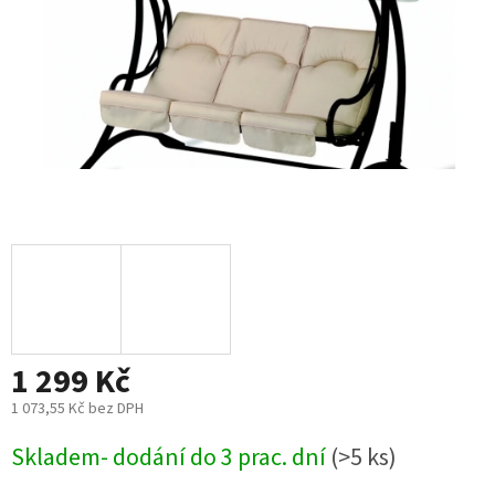
1 299 Kč
1 073,55 Kč bez DPH
Měrná
Skladem- dodání do 3 prac. dní
(>5 ks)
cena: