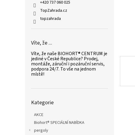
n
+420 737 060 025
e
TopZahrada.cz
l
topzahrada
Víte, že ...
Víte, že naše BIOHORT® CENTRUM je
jediné v České Republice? Prodej,
montáže, záruční i pozáruční servis,
podpora 24/7. To vše na jednom
místě!
Přeskočit
Kategorie
kategorie
AKCE
Biohort® SPECIÁLNÍ NABÍDKA
pergoly