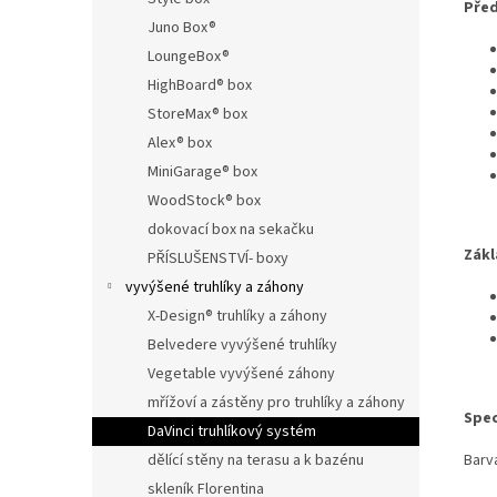
Před
Juno Box®
LoungeBox®
HighBoard® box
StoreMax® box
Alex® box
MiniGarage® box
WoodStock® box
dokovací box na sekačku
Zákl
PŘÍSLUŠENSTVÍ- boxy
vyvýšené truhlíky a záhony
X-Design® truhlíky a záhony
Belvedere vyvýšené truhlíky
Vegetable vyvýšené záhony
mřížoví a zástěny pro truhlíky a záhony
Spec
DaVinci truhlíkový systém
Barva
dělící stěny na terasu a k bazénu
skleník Florentina