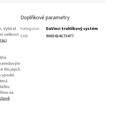
Doplňkové parametry
. Vybírat
Kategorie
:
DaVinci truhlíkový systém
ní velikost
EAN
:
9003414173477
raci
třní
olyamidovým
e tím jejich
a spodní
terá
dlážku
římo na
astové