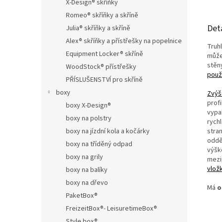
X-Design® skříňky
Romeo® skříňky a skříně
Det
Julia® skříňky a skříně
Alex® skříňky a přístřešky na popelnice
Truh
Equipment Locker® skříně
může
stěn
WoodStock® přístřešky
použi
PŘÍSLUŠENSTVÍ pro skříně
boxy
Zvýš
prof
boxy X-Design®
vypal
boxy na polstry
rych
stra
boxy na jízdní kola a kočárky
oddě
boxy na tříděný odpad
výšk
boxy na grily
mezi
vložk
boxy na balíky
boxy na dřevo
Má
o
PaketBox®
FreizeitBox®- LeisuretimeBox®
Style box®