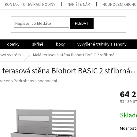
KONTAKT- OTEVÍRACÍ HODINY
NAPIŠTE NÁM
HODNOCENÍ OBCH
HLEDAT
domky
skříně
boxy
vyvýšené truhlíky a záhony
íkový systém
Malá terasová stěna Biohort BASIC 2 stříbrná
 terasová stěna Biohort BASIC 2 stříbrná
B1
né
noceno
Podrobnosti hodnocení
ní
64 2
u
53 139,6
Měrná
Sklad
cena:
ek.
Možnosti