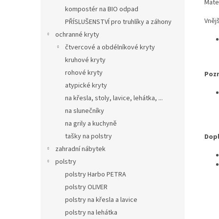
Mate
kompostér na BIO odpad
Vněj
PŘÍSLUŠENSTVÍ pro truhlíky a záhony
ochranné kryty
čtvercové a obdélníkové kryty
kruhové kryty
rohové kryty
Poz
atypické kryty
na křesla, stoly, lavice, lehátka, ...
na slunečníky
na grily a kuchyně
tašky na polstry
Dopl
zahradní nábytek
polstry
polstry Harbo PETRA
polstry OLIVER
polstry na křesla a lavice
polstry na lehátka