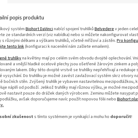
ailní popis produktu
líkový systém
Biohort DaVinci
nabízí spojení truhlíků
Belvedere
v jeden celek
te ze standardních verzí (viz nabídka) nebo si můžete nakonfigurovat vlast
y s různými délkami a výškami truhlíků, včetně mřížoví a zástěn.
Pro konfigu
jte tento link
(konfiguraci k nacenění nám zašlete emailem).
ené truhlíky
na květiny mají po celém svém obvodu dvojité oplechování. Vni
ilované a vnější hladké ocelové plechy jsou ošetřené žárovým zinkem a p
ovaným lakem. Díky této dvojité vrstvě se truhlíky nepřehřívají a redukuje s
lé vysychání. Do truhlíku je možné zavést zavlažovací systém skrz otvory n
ně bočních stěn. Zvýšený truhlík je vybaven nastavitelnou mezipodlážkou, k
luje náplň od podloží. Jelikož truhlíky mají různou výšku, je možné mezipo
ově nastavit pouze do drážek daných výrobcem. Zeminu můžete nasypat p
podlážku, avšak doporučujeme navíc použít nopovou fólii nebo
Biohort pl
y.
sobní zkušenost
s tímto systémem je vynikající a mohu ho
doporučit
!