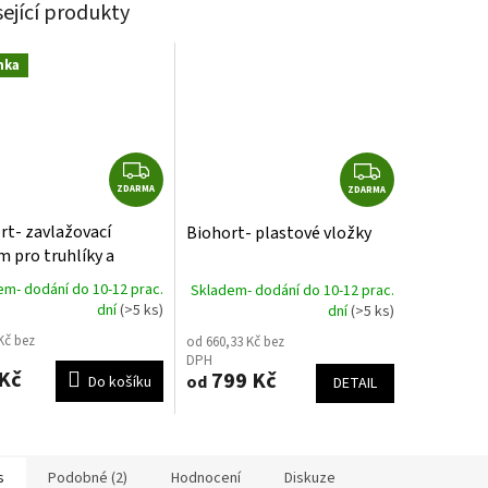
sející produkty
nka
Z
Z
ZDARMA
D
ZDARMA
D
A
A
rt- zavlažovací
Biohort- plastové vložky
R
R
m pro truhlíky a
M
M
ny
em- dodání do 10-12 prac.
Skladem- dodání do 10-12 prac.
A
A
dní
(>5 ks)
dní
(>5 ks)
Kč bez
od 660,33 Kč bez
DPH
Kč
799 Kč
od
Do košíku
DETAIL
s
Podobné (2)
Hodnocení
Diskuze