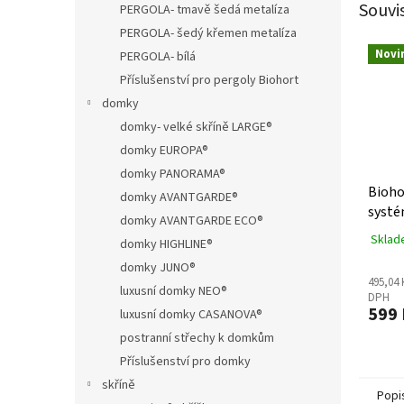
Souvi
PERGOLA- tmavě šedá metalíza
PERGOLA- šedý křemen metalíza
Novi
PERGOLA- bílá
Příslušenství pro pergoly Biohort
domky
domky- velké skříně LARGE®
domky EUROPA®
domky PANORAMA®
Bioho
domky AVANTGARDE®
systé
domky AVANTGARDE ECO®
záho
Sklad
domky HIGHLINE®
domky JUNO®
495,04 
luxusní domky NEO®
DPH
599 
luxusní domky CASANOVA®
postranní střechy k domkům
Příslušenství pro domky
skříně
Popi