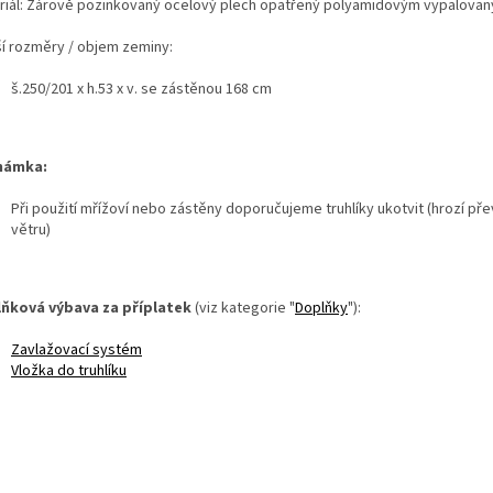
riál: Žárově pozinkovaný ocelový plech opatřený polyamidovým vypalova
ší rozměry / objem zeminy:
š.250/201 x h.53 x v. se zástěnou 168 cm
námka:
Při použití mřížoví nebo zástěny doporučujeme truhlíky ukotvit (hrozí pře
větru)
ňková výbava za příplatek
(viz kategorie "
Doplňky
"):
Zavlažovací systém
Vložka do truhlíku