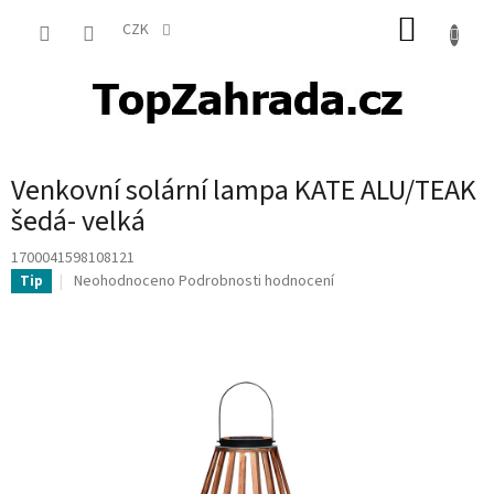
Přejít
NÁKUP
na
CZK
obsah
KOŠÍK
Venkovní solární lampa KATE ALU/TEAK
šedá- velká
1700041598108121
Průměrné
Neohodnoceno
Podrobnosti hodnocení
Tip
hodnocení
produktu
je
0,0
z
5
hvězdiček.