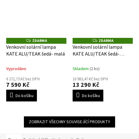
ZDARMA
ZDARMA
Z
Z
D
D
Venkovní solární lampa
Venkovní solární lampa
A
A
KATE ALU/TEAK šedá- malá
KATE ALU/TEAK šedá-
R
R
M
M
střední
A
A
Vyprodáno
Skladem
(2 ks)
6 272,73 Kč bez DPH
10 983,47 Kč bez DPH
7 590 Kč
13 290 Kč
Do košíku
Do košíku
ZOBRAZIT VŠECHNY SOUVISEJÍCÍ PRODUKTY