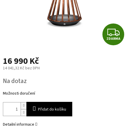
Z
ZDARMA
D
A
16 990 Kč
R
14 041,32 Kč bez DPH
Měrná
M
Na dotaz
cena:
A
Možnosti doručení
Přidat do košíku
Detailní informace