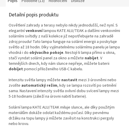
Popis
Podobné (13)
Hodnocení
Diskuze
Detailní popis produktu
Osvětlení zahrady a terasy nebylo nikdy jednodušší, než nyní. S
elegantní
venkovní
lampou KATE ALU/TEAK a dalšími venkovními
solárními svítidly z naší kolekce již nepotřebujete na zahradě
zdroj proudu! Tato lampa funguje na solární energii a poskytuje
světlo až 18 hodin. Díky vyjímatelnému solárnímu panelu je lampa
vhodná i do
obývacího pokoje
. Nestojí-li lampa přímo u okna,
stačí vyndat solární panel za okno a můžete
nabíjet
. V
temnějších dnech, kdy nám slunce nepřeje, můžete baterii
dobíjet
pomocí přiloženého USB-C kabelu.
Intenzitu světla lampy můžete
nastavit
mezi 3 úrovněmi nebo
zvolíte
automatický režim
, kdy se lampa rozsvítí po setmění
sama. Nastavení intenzity světla ovlivní dobu svícení lampy mezi
5-18 hodinami (záleží na úrovni nabití baterie).
Solární lampa KATE ALU/TEAK miluje slunce, ale díky použitým
materiálům dokáže odolat každému počasí. Díky pevnému
držáku na topu lampy ji můžete zavěsit na konstrukci pergoly
nebo krovu
.