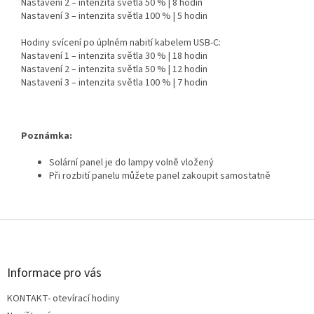
Nastavení 2 – intenzita světla 50 % | 8 hodin
Nastavení 3 – intenzita světla 100 % | 5 hodin
Hodiny svícení po úplném nabití kabelem USB-C:
Nastavení 1 – intenzita světla 30 % | 18 hodin
Nastavení 2 – intenzita světla 50 % | 12 hodin
Nastavení 3 – intenzita světla 100 % | 7 hodin
Poznámka:
Solární panel je do lampy volně vložený
Při rozbití panelu můžete panel zakoupit samostatně
Z
á
p
a
Informace pro vás
t
KONTAKT- otevírací hodiny
í