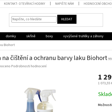
KONTAKT- OTEVÍRACÍ HODINY
NAPIŠTE NÁM
HODNOCENÍ OBCH
HLEDAT
domky
skříně
boxy
vyvýšené truhlíky a záhony
ku Biohort
 na čištění a ochranu barvy laku Biohort
99
né
noceno
Podrobnosti hodnocení
ní
1 29
u
1 073,55
Měrná
Sklad
cena:
ek.
Možnosti