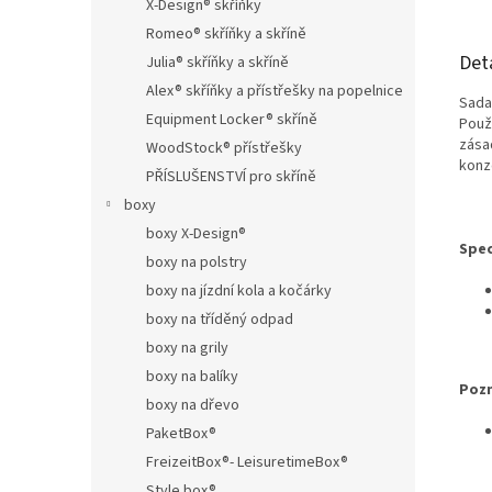
X-Design® skříňky
Romeo® skříňky a skříně
Det
Julia® skříňky a skříně
Alex® skříňky a přístřešky na popelnice
Sada
Equipment Locker® skříně
Použ
zásad
WoodStock® přístřešky
konz
PŘÍSLUŠENSTVÍ pro skříně
boxy
boxy X-Design®
Spec
boxy na polstry
boxy na jízdní kola a kočárky
boxy na tříděný odpad
boxy na grily
boxy na balíky
Poz
boxy na dřevo
PaketBox®
FreizeitBox®- LeisuretimeBox®
Style box®