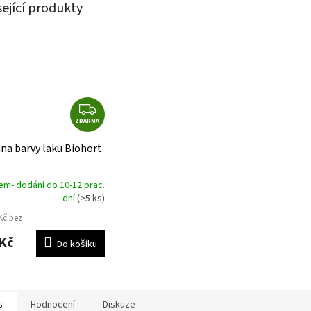
sející produkty
Z
ZDARMA
D
A
na barvy laku Biohort
R
M
em- dodání do 10-12 prac.
A
dní
(>5 ks)
Kč bez
Kč
Do košíku
s
Hodnocení
Diskuze