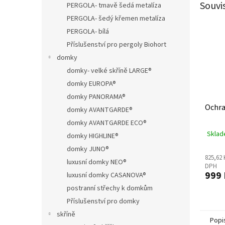
Souvi
PERGOLA- tmavě šedá metalíza
PERGOLA- šedý křemen metalíza
PERGOLA- bílá
Příslušenství pro pergoly Biohort
domky
domky- velké skříně LARGE®
domky EUROPA®
domky PANORAMA®
Ochra
domky AVANTGARDE®
domky AVANTGARDE ECO®
Sklad
domky HIGHLINE®
domky JUNO®
825,62 
luxusní domky NEO®
DPH
999 
luxusní domky CASANOVA®
postranní střechy k domkům
Příslušenství pro domky
skříně
Popi