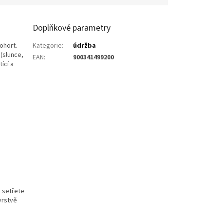
Doplňkové parametry
ohort.
Kategorie
:
údržba
(slunce,
EAN
:
900341499200
ící a
o setřete
vrstvě