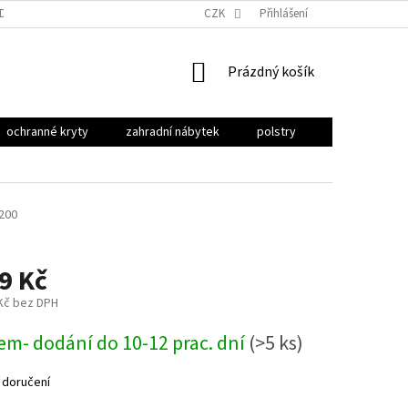
ODU
OBCHODNÍ PODMÍNKY
PODMÍNKY OCHRANY OSOBNÍCH ÚDAJŮ
CZK
Přihlášení
NÁKUPNÍ
Prázdný košík
KOŠÍK
ochranné kryty
zahradní nábytek
polstry
stínění
200
9 Kč
 Kč bez DPH
em- dodání do 10-12 prac. dní
(>5 ks)
 doručení