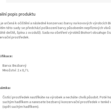
ailní popis produktu
 je určená k očištění a následné konzervaci barvy na kovových výrobcích Bi
itím této sady se předchází poškození barvy působením nepříznivých vlivů 
ité deště, špína z ovzduší). Sada na ošetření výrobků Biohort obsahuje čist
ervační prostředek.
ifikace:
Barva: Bezbarvý
Množství: 2 x 0,7 L
námka:
Čistící prostředek nastříkáte na výrobek a necháte chvíli působit. Poté h
suchým hadříkem a nanesete bezbarvý konzervační prostředek v tenké 
(opět suchým hadříkem).