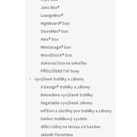
Juno Box®
LoungeBox®
HighBoard® box
StoreMax® box
Alex® box
MiniGarage® box
WoodStock® box
dokovací box na sekačku
PŘÍSLUŠENSTVÍ- boxy
vyvýšené truhlíky a záhony
X-Design® truhlíky a záhony
Belvedere vyvýšené truhlíky
Vegetable vyvýšené záhony
mřížoví a zástěny pro truhlíky a záhony
DaVinci truhlíkový systém
dělící stěny na terasu a k bazénu
skleník Florentina