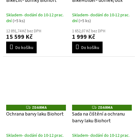
BikeLift- domky Biohort
BikeHolder- domek/box
M
M
A
A
Skladem- dodání do 10-12 prac.
Skladem- dodání do 10-12 prac.
dní
(>5 ks)
dní
(>5 ks)
12 891,74 Kč bez DPH
1 652,07 Kč bez DPH
15 599 Kč
1 999 Kč
Do košíku
Do košíku
ZDARMA
ZDARMA
Z
Z
D
D
Ochrana barvy laku Biohort
Sada na čištění a ochranu
A
A
barvy laku Biohort
R
R
M
M
A
A
Skladem- dodání do 10-12 prac.
Skladem- dodání do 10-12 prac.