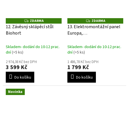
ZDARMA
ZDARMA
Z
Z
D
D
12. Závěsný sklápěcí stůl
13. Elektromontážní panel
A
A
Biohort
Europa,
R
R
M
M
EquipmentLocker/LARGE
A
A
Skladem- dodání do 10-12 prac.
Skladem- dodání do 10-12 prac.
dní
(>5 ks)
dní
(>5 ks)
2 974,38 Kč bez DPH
1 486,78 Kč bez DPH
3 599 Kč
1 799 Kč
Do košíku
Do košíku
Novinka