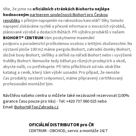
v
l
Víte, že jsme na
oficiálních stránkách Biohortu nejlépe
á
hodnoceným
partnerem společnosti Biohort pro Českou
d
republiku
s přímým napojením na rakouskou kancelář? Díky tomuto
a
napojení získáváme rychlé a přesné informace o inovacích výrobků,
c
plánované výrobě a dodacích lhůtách. Při výběru produktů v našem
í
BIOHORT® CENTRUM
Vám poskytneme maximální
p
podporu a poradenství proškolenou osobou s letitými zkušenostmi. Na
r
výstavní ploše 100 m2 máme pergolu Biohort, zahradní domky Biohort,
v
úložné boxy Biohort, skříňky a skříně na nářadí Biohort nebo i vyvýšené
k
truhlíky Biohort. Nemusíte tedy běhat po různých prodejcích a okolí,
y
abyste našli, co potřebujete. Při této příležitosti od nás obdržíte
v
katalog a ceník, který Vám výběr usnadní. Pro případ, že nemáte
ý
čas produkty sestavit svépomocí, máme připravený certifikovaný
p
profesionální montážní tým.
i
s
Návštěvu našeho centra si můžete také nezávazně rezervovat (100%
u
garance času pouze pro Vás) - Tel: +420 737 060 025 nebo
Email:
Biohort@TopZahrada.cz
OFICIÁLNÍ DISTRIBUTOR pro ČR
CENTRUM - OBCHOD, servis a montáže 24/7