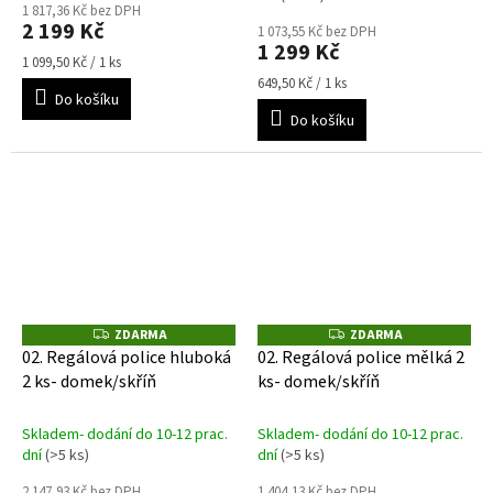
1 817,36 Kč bez DPH
2 199 Kč
1 073,55 Kč bez DPH
1 299 Kč
Měrná
1 099,50 Kč / 1 ks
cena:
Měrná
649,50 Kč / 1 ks
Do košíku
cena:
Do košíku
ZDARMA
ZDARMA
Z
Z
D
D
02. Regálová police hluboká
02. Regálová police mělká 2
A
A
2 ks- domek/skříň
ks- domek/skříň
R
R
M
M
A
A
Skladem- dodání do 10-12 prac.
Skladem- dodání do 10-12 prac.
dní
(>5 ks)
dní
(>5 ks)
2 147,93 Kč bez DPH
1 404,13 Kč bez DPH