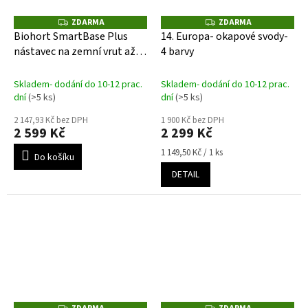
ZDARMA
ZDARMA
Z
Z
D
D
Biohort SmartBase Plus
14. Europa- okapové svody-
A
A
nástavec na zemní vrut až
4 barvy
R
R
M
M
35 cm
A
A
Skladem- dodání do 10-12 prac.
Skladem- dodání do 10-12 prac.
dní
(>5 ks)
dní
(>5 ks)
2 147,93 Kč bez DPH
1 900 Kč bez DPH
2 599 Kč
2 299 Kč
Měrná
1 149,50 Kč / 1 ks
Do košíku
cena:
DETAIL
Z
Z