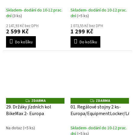
Panorama, AvantGarde,
A
A
Europa
Skladem- dodání do 10-12 prac.
Skladem- dodání do 10-12 prac.
dní
(3 ks)
dní
(>5 ks)
2 147,93 Kč bez DPH
1 073,55 Kč bez DPH
2 599 Kč
1 299 Kč
Do košíku
Do košíku
ZDARMA
ZDARMA
Z
Z
D
D
29. Držáky jízdních kol
01. Regálové stojny 2 ks-
A
A
BikeMax 2- Europa
Europa/EquipmentLocker/LAR
R
R
M
M
A
A
Na dotaz
(>5 ks)
Skladem- dodání do 10-12 prac.
dní
(>5 ks)