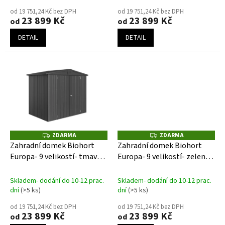
od 19 751,24 Kč bez DPH
od 19 751,24 Kč bez DPH
23 899 Kč
23 899 Kč
od
od
DETAIL
DETAIL
ZDARMA
ZDARMA
Z
Z
D
D
Zahradní domek Biohort
Zahradní domek Biohort
A
A
Europa- 9 velikostí- tmavě
Europa- 9 velikostí- zelený-
R
R
M
M
šedý- dvoukřídlé dveře
dvoukřídlé dveře
A
A
Skladem- dodání do 10-12 prac.
Skladem- dodání do 10-12 prac.
dní
(>5 ks)
dní
(>5 ks)
od 19 751,24 Kč bez DPH
od 19 751,24 Kč bez DPH
23 899 Kč
23 899 Kč
od
od