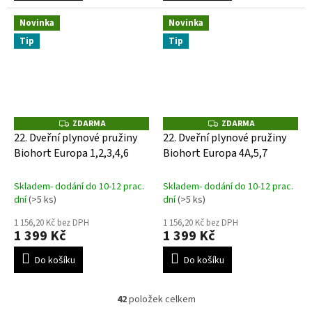
Novinka
Novinka
Tip
Tip
ZDARMA
ZDARMA
Z
Z
D
D
22. Dveřní plynové pružiny
22. Dveřní plynové pružiny
A
A
Biohort Europa 1,2,3,4,6
Biohort Europa 4A,5,7
R
R
M
M
A
A
Skladem- dodání do 10-12 prac.
Skladem- dodání do 10-12 prac.
dní
(>5 ks)
dní
(>5 ks)
1 156,20 Kč bez DPH
1 156,20 Kč bez DPH
1 399 Kč
1 399 Kč
Do košíku
Do košíku
42
položek celkem
O