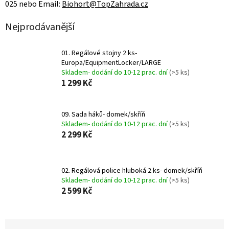
025 nebo Email:
Biohort@TopZahrada.cz
Nejprodávanější
01. Regálové stojny 2 ks-
Europa/EquipmentLocker/LARGE
Skladem- dodání do 10-12 prac. dní
(>5 ks)
1 299 Kč
09. Sada háků- domek/skříň
Skladem- dodání do 10-12 prac. dní
(>5 ks)
2 299 Kč
02. Regálová police hluboká 2 ks- domek/skříň
Skladem- dodání do 10-12 prac. dní
(>5 ks)
2 599 Kč
Ř