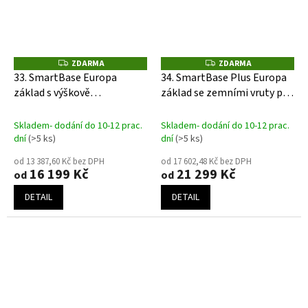
ZDARMA
ZDARMA
Z
Z
D
D
33. SmartBase Europa
34. SmartBase Plus Europa
A
A
základ s výškově
základ se zemními vruty pro
R
R
M
M
nastavitelnými terčíky
zahradní domek Biohort
A
A
Skladem- dodání do 10-12 prac.
Skladem- dodání do 10-12 prac.
dní
(>5 ks)
dní
(>5 ks)
od 13 387,60 Kč bez DPH
od 17 602,48 Kč bez DPH
16 199 Kč
21 299 Kč
od
od
DETAIL
DETAIL