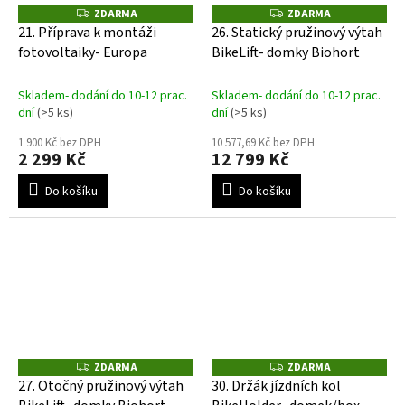
ZDARMA
ZDARMA
Z
Z
D
D
21. Příprava k montáži
26. Statický pružinový výtah
A
A
fotovoltaiky- Europa
BikeLift- domky Biohort
R
R
M
M
A
A
Skladem- dodání do 10-12 prac.
Skladem- dodání do 10-12 prac.
dní
(>5 ks)
dní
(>5 ks)
1 900 Kč bez DPH
10 577,69 Kč bez DPH
2 299 Kč
12 799 Kč
Do košíku
Do košíku
ZDARMA
ZDARMA
Z
Z
D
D
27. Otočný pružinový výtah
30. Držák jízdních kol
A
A
R
R