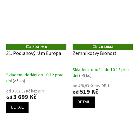
ZDARMA
ZDARMA
Z
Z
D
D
31. Podlahový rám Europa
Zemní kotvy Biohort
A
A
R
R
M
M
A
A
Skladem- dodání do 10-12 prac.
Průměrné
Skladem- dodání do 10-12 prac.
dní
(>5 ks)
hodnocení
dní
(>5 ks)
produktu
od 428,93 Kč bez DPH
519 Kč
je
od 3 057,02 Kč bez DPH
od
3 699 Kč
od
5,0
DETAIL
z
DETAIL
5
hvězdiček.