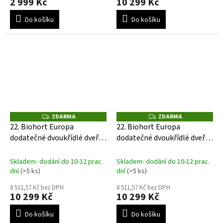
2 999 Kč
10 299 Kč
Do košíku
Do košíku
ZDARMA
ZDARMA
Z
Z
D
D
22. Biohort Europa
22. Biohort Europa
A
A
dodatečné dvoukřídlé dveře-
dodatečné dvoukřídlé dveře-
R
R
M
M
tmavě šedé
zelené
A
A
Skladem- dodání do 10-12 prac.
Skladem- dodání do 10-12 prac.
dní
(>5 ks)
dní
(>5 ks)
8 511,57 Kč bez DPH
8 511,57 Kč bez DPH
10 299 Kč
10 299 Kč
Do košíku
Do košíku