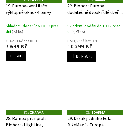
ZDARMA
ZDARMA
D
D
19. Europa- ventilační
22. Biohort Europa
A
A
výklopné okno- 4 barvy
dodatečné dvoukřídlé dveře-
R
R
M
M
stříbrné
A
A
Skladem- dodání do 10-12 prac.
Skladem- dodání do 10-12 prac.
dní
(>5 ks)
dní
(>5 ks)
6 362,81 Kč bez DPH
8 511,57 Kč bez DPH
7 699 Kč
10 299 Kč
DETAIL
Do košíku
ZDARMA
ZDARMA
Z
Z
D
D
28. Rampa přes práh
29. Držák jízdního kola
A
A
Biohort- HighLine,
BikeMax 1- Europa
R
R
M
M