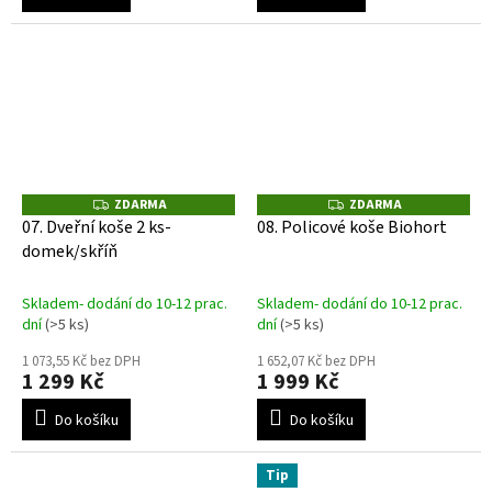
ZDARMA
ZDARMA
Z
Z
D
D
07. Dveřní koše 2 ks-
08. Policové koše Biohort
A
A
domek/skříň
R
R
M
M
A
A
Skladem- dodání do 10-12 prac.
Skladem- dodání do 10-12 prac.
dní
(>5 ks)
dní
(>5 ks)
1 073,55 Kč bez DPH
1 652,07 Kč bez DPH
1 299 Kč
1 999 Kč
Do košíku
Do košíku
Tip