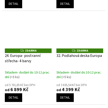
DETAIL
DETAIL
ZDARMA
ZDARMA
Z
Z
D
D
24. Europa- postranní
32. Podlahová deska Europa
A
A
střecha- 4 barvy
R
R
M
M
A
A
Skladem- dodání do 10-12 prac.
Skladem- dodání do 10-12 prac.
dní
(>5 ks)
dní
(>5 ks)
od 5 701,65 Kč bez DPH
od 3 635,54 Kč bez DPH
6 899 Kč
4 399 Kč
od
od
DETAIL
DETAIL