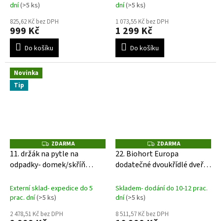
dní
(>5 ks)
dní
(>5 ks)
825,62 Kč bez DPH
1 073,55 Kč bez DPH
999 Kč
1 299 Kč
Do košíku
Do košíku
Novinka
Tip
ZDARMA
ZDARMA
Z
Z
D
D
11. držák na pytle na
22. Biohort Europa
A
A
odpadky- domek/skříň
dodatečné dvoukřídlé dveře-
R
R
M
M
Biohort
šedý křemen
A
A
Externí sklad- expedice do 5
Skladem- dodání do 10-12 prac.
prac. dní
(>5 ks)
dní
(>5 ks)
2 478,51 Kč bez DPH
8 511,57 Kč bez DPH