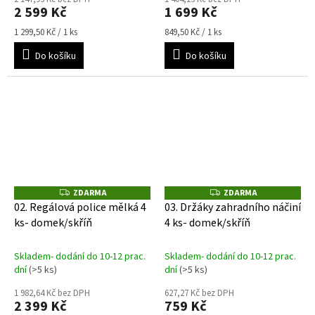
2 599 Kč
1 699 Kč
Měrná
Měrná
1 299,50 Kč / 1 ks
849,50 Kč / 1 ks
cena:
cena:
Do košíku
Do košíku
ZDARMA
ZDARMA
Z
Z
D
D
02. Regálová police mělká 4
03. Držáky zahradního náčiní
A
A
ks- domek/skříň
4 ks- domek/skříň
R
R
M
M
A
A
Skladem- dodání do 10-12 prac.
Skladem- dodání do 10-12 prac.
dní
(>5 ks)
dní
(>5 ks)
1 982,64 Kč bez DPH
627,27 Kč bez DPH
2 399 Kč
759 Kč