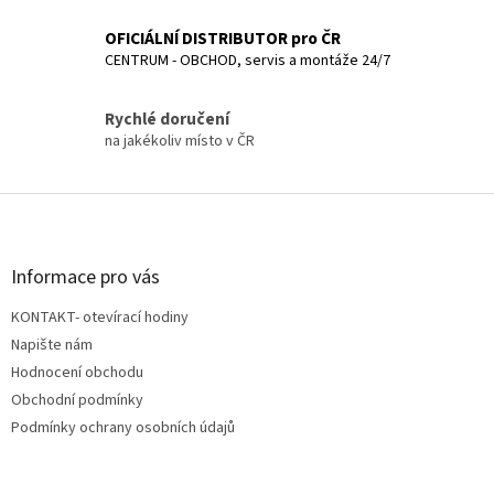
OFICIÁLNÍ DISTRIBUTOR pro ČR
CENTRUM - OBCHOD, servis a montáže 24/7
Rychlé doručení
na jakékoliv místo v ČR
Z
á
p
a
Informace pro vás
t
KONTAKT- otevírací hodiny
í
Napište nám
Hodnocení obchodu
Obchodní podmínky
Podmínky ochrany osobních údajů