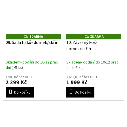
ZDARMA
ZDARMA
Z
Z
D
D
09. Sada háků- domek/skříň
10. Závěsný koš-
A
A
domek/skříň
R
R
M
M
A
A
Skladem- dodání do 10-12 prac.
Skladem- dodání do 10-12 prac.
dní
(>5 ks)
dní
(>5 ks)
1 900 Kč bez DPH
1 652,07 Kč bez DPH
2 299 Kč
1 999 Kč
Do košíku
Do košíku