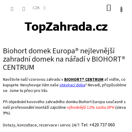
Přejít
NÁKUP
na
CZK
obsah
KOŠÍK
Biohort domek Europa® nejlevnější
zahradní domek na nářadí v BIOHORT®
CENTRUM
Navštivte naší vzorovou zahradu v
BIOHORT® CENTRUM
ať vidíte, co
kupujete. Nevyhovuje Vám naše
otevírací doba
? Nevadí, přizpůsobíme
se. Jsme tu přeci pro Vás.
Při objednání kovového zahradního domku Biohort Europa současně s
naší profesionální montáží zajistíme
výhodnější 12% sazbu DPH
(sleva
9%).
Tel: +420 737 060
Dotazy, konzultace, rezervace i servis 24/7: