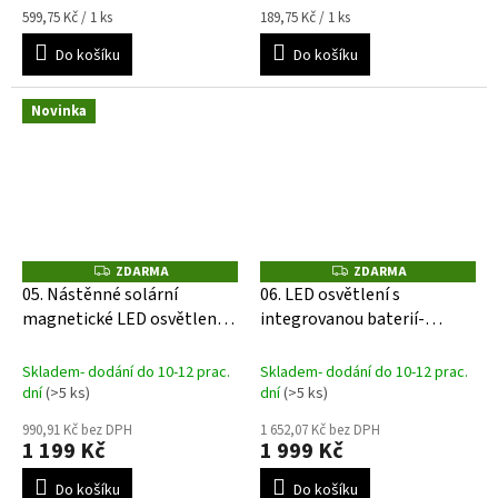
Měrná
Měrná
599,75 Kč / 1 ks
189,75 Kč / 1 ks
cena:
cena:
Do košíku
Do košíku
Novinka
ZDARMA
ZDARMA
Z
Z
D
D
05. Nástěnné solární
06. LED osvětlení s
A
A
magnetické LED osvětlení s
integrovanou baterií-
R
R
M
M
integrovanou baterií
domek, skříň a box
A
A
Skladem- dodání do 10-12 prac.
Skladem- dodání do 10-12 prac.
dní
(>5 ks)
dní
(>5 ks)
990,91 Kč bez DPH
1 652,07 Kč bez DPH
1 199 Kč
1 999 Kč
Do košíku
Do košíku