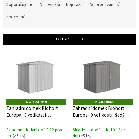
a
Doporučujeme
Nejlevnější
Nejdražší
Nejprodávanější
z
e
Abecedně
n
í
p
OTEVŘÍT FILTR
r
o
V
d
ý
u
p
k
i
t
s
ů
p
r
o
ZDARMA
ZDARMA
Z
Z
D
D
d
Zahradní domek Biohort
Zahradní domek Biohort
A
A
u
Europa- 9 velikostí-
Europa- 9 velikostí- šedý
R
R
M
M
k
stříbrný- dvoukřídlé dveře
křemen- dvoukřídlé dveře
A
A
t
Skladem- dodání do 10-12 prac.
Skladem- dodání do 10-12 prac.
ů
dní
(>5 ks)
dní
(>5 ks)