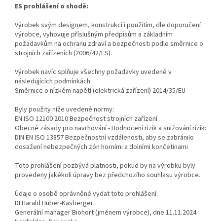
ES prohlášení o shodě:
Výrobek svým designem, konstrukcí i použitím, dle doporučení
výrobce, vyhovuje příslušným předpisům a základním
požadavkům na ochranu zdraví a bezpečnosti podle směrnice o
strojních zařízeních (2006/42/ES).
Výrobek navíc splňuje všechny požadavky uvedené v
následujících podmínkách:
Směrnice o nízkém napětí (elektrická zařízení) 2014/35/EU
Byly použity níže uvedené normy:
EN ISO 12100 2010 Bezpečnost strojních zařízení
Obecné zásady pro navrhování - Hodnocení rizik a snižování rizik:
DIN EN ISO 13857 Bezpečnostní vzdálenosti, aby se zabránilo
dosažení nebezpečných zón horními a dolními končetinami
Toto prohlášení pozbývá platnosti, pokud by na výrobku byly
provedeny jakékoli úpravy bez předchozího souhlasu výrobce.
Údaje o osobě oprávněné vydat toto prohlášení:
DI Harald Huber-Kasberger
Generální manager Biohort (jménem výrobce), dne 11.11.2024