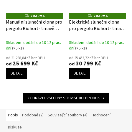
ZDARMA
ZDARMA
Z
Z
D
D
Manuální sluneční clona pro
Elektrická sluneční clona
A
A
pergolu Biohort- tmavě
pro pergolu Biohort- tmavě
R
R
M
M
šedá
šedá
A
A
Skladem- dodání do 10-12 prac.
Skladem- dodání do 10-12 prac.
dní
(>5 ks)
dní
(>5 ks)
od 21 238,84 Kč bez DPH
od 25 453,72 Kč bez DPH
25 699 Kč
30 799 Kč
od
od
DETAIL
DETAIL
ZOBRAZIT VŠECHNY SOUVISEJÍCÍ PRODUKTY
Popis
Podobné (2)
Související soubory (4)
Hodnocení
Diskuze