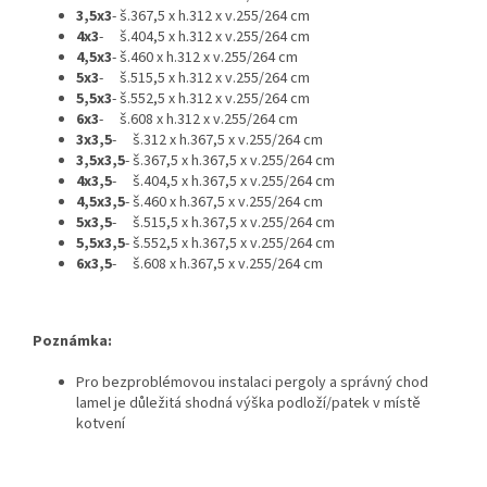
3,5x3
- š.367,5 x h.312 x v.255/264 cm
4x3
- š.404,5 x h.312 x v.255/264 cm
4,5x3
- š.460 x h.312 x v.255/264 cm
5x3
- š.515,5 x h.312 x v.255/264 cm
5,5x3
- š.552,5 x h.312 x v.255/264 cm
6x3
- š.608 x h.312 x v.255/264 cm
3x3,5
- š.312 x h.367,5 x v.255/264 cm
3,5x3,5
- š.367,5 x h.367,5 x v.255/264 cm
4x3,5
- š.404,5 x h.367,5 x v.255/264 cm
4,5x3,5
- š.460 x h.367,5 x v.255/264 cm
5x3,5
- š.515,5 x h.367,5 x v.255/264 cm
5,5x3,5
- š.552,5 x h.367,5 x v.255/264 cm
6x3,5
- š.608 x h.367,5 x v.255/264 cm
Poznámka:
Pro bezproblémovou instalaci pergoly a správný chod
lamel je důležitá shodná výška podloží/patek v místě
kotvení