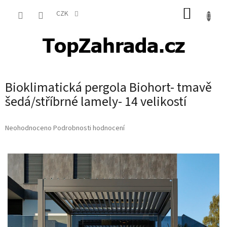
Přejít
NÁKUP
na
CZK
obsah
KOŠÍK
Bioklimatická pergola Biohort- tmavě
šedá/stříbrné lamely- 14 velikostí
Průměrné
Neohodnoceno
Podrobnosti hodnocení
hodnocení
produktu
je
0,0
z
5
hvězdiček.