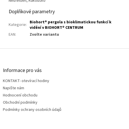
Neufelden, Rakousko
Doplňkové parametry
Biohort® pergola s bioklimatickou funkcí k
Kategorie
:
vidění v BIOHORT® CENTRUM
EAN
:
Zvolte variantu
Z
á
p
a
Informace pro vás
t
KONTAKT- otevírací hodiny
í
Napište nám
Hodnocení obchodu
Obchodní podmínky
Podmínky ochrany osobních údajů