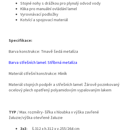
Stojné nohy s drážkou pro plynulý odvod vody
Klika pro manuální ovládání lamel
Vyrovnávací podložky
Kotvící a spojovací materiál
Specifikace:
Barva konstrukce: Tmavě šedá metalíza
Barva střešních lamel: Stříbrná metalíza
Materiál střešní konstrukce: Hliník
Materiál stojných podpěr a střešních lamel: Žárově pozinkovaný
ocelový plech opatřený polyamidovým vypalovaným lakem
TYP
/ Max. rozměry- šířka x hloubka x výška zavřené
žaluzie/výška otevřené žaluzie
3x3
- š.312 x h.312 x v.255/264 cm