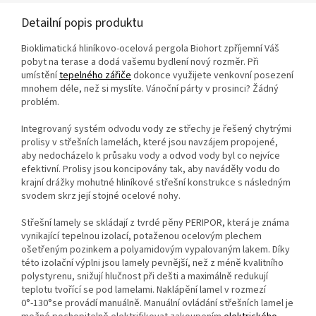
Detailní popis produktu
Bioklimatická hliníkovo-ocelová pergola Biohort zpříjemní Váš
pobyt na terase a dodá vašemu bydlení nový rozměr. Při
umístění
tepelného zářiče
dokonce využijete venkovní posezení
mnohem déle, než si myslíte. Vánoční párty v prosinci? Žádný
problém.
Integrovaný systém odvodu vody ze střechy je řešený chytrými
prolisy v střešních lamelách, které jsou navzájem propojené,
aby nedocházelo k průsaku vody a odvod vody byl co nejvíce
efektivní. Prolisy jsou koncipovány tak, aby naváděly vodu do
krajní drážky mohutné hliníkové střešní konstrukce s následným
svodem skrz její stojné ocelové nohy.
Střešní lamely se skládají z tvrdé pěny PERIPOR, která je známa
vynikající tepelnou izolací, potaženou ocelovým plechem
ošetřeným pozinkem a polyamidovým vypalovaným lakem. Díky
této izolační výplni jsou lamely pevnější, než z méně kvalitního
polystyrenu, snižují hlučnost při dešti a maximálně redukují
teplotu tvořící se pod lamelami. Naklápění lamel v rozmezí
0°-130°se provádí manuálně. Manuální ovládání střešních lamel je