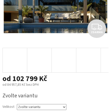
Z
ZDARMA
D
A
R
M
od
102 799 Kč
A
od
84 957,85 Kč
bez DPH
Měrná
Zvolte variantu
cena:
Velikost