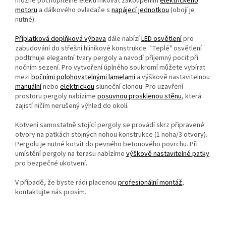
možné pochopitelně elektrifikovat zakoupením
elektrického
motoru
a dálkového ovladače s
napájecí jednotkou
(obojí je
nutné).
Příplatková doplňková výbava
dále nabízí
LED osvětlení
pro
zabudování do střešní hliníkové konstrukce. "Teplé" osvětlení
podtrhuje elegantní tvary pergoly a navodí příjemný pocit při
nočním sezení. Pro vytvoření úplného soukromí můžete vybírat
mezi
bočními polohovatelnými lamelami
a výškově nastavitelnou
manuální
nebo
elektrickou
sluneční clonou. Pro uzavření
prostoru pergoly nabízíme
posuvnou prosklenou stěnu
, která
zajistí ničím nerušený výhled do okolí.
Kotvení samostatně stojící pergoly se provádí skrz připravené
otvory na patkách stojných nohou konstrukce (1 noha/3 otvory).
Pergolu je nutné kotvit do pevného betonového povrchu. Při
umístění pergoly na terasu nabízíme
výškově nastavitelné patky
pro bezpečné ukotvení.
V případě, že byste rádi placenou
profesionální montáž
,
kontaktujte nás prosím.