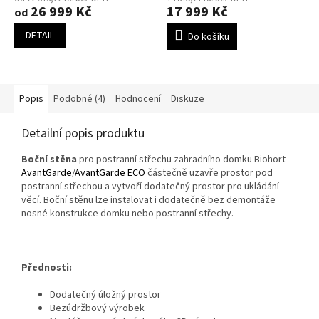
26 999 Kč
17 999 Kč
od
DETAIL
Do košíku
Popis
Podobné (4)
Hodnocení
Diskuze
Detailní popis produktu
Boční stěna
pro
postranní střechu zahradního domku Biohort
AvantGarde
/
AvantGarde ECO
částečně uzavře prostor pod
postranní střechou a vytvoří dodatečný prostor pro ukládání
věcí. Boční stěnu lze instalovat i dodatečně bez demontáže
nosné konstrukce domku nebo postranní střechy.
Přednosti:
Dodatečný úložný prostor
Bezúdržbový výrobek