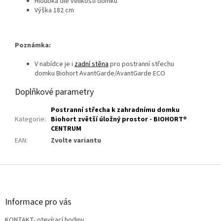
Hloubka dle velikosti domku
Výška 182 cm
Poznámka:
V nabídce je i
zadní stěna
pro postranní střechu
domku
Biohort AvantGarde/AvantGarde ECO
Doplňkové parametry
Postranní střecha k zahradnímu domku
Kategorie
:
Biohort zvětší úložný prostor - BIOHORT®
CENTRUM
EAN
:
Zvolte variantu
Z
á
p
a
Informace pro vás
t
KONTAKT- otevírací hodiny