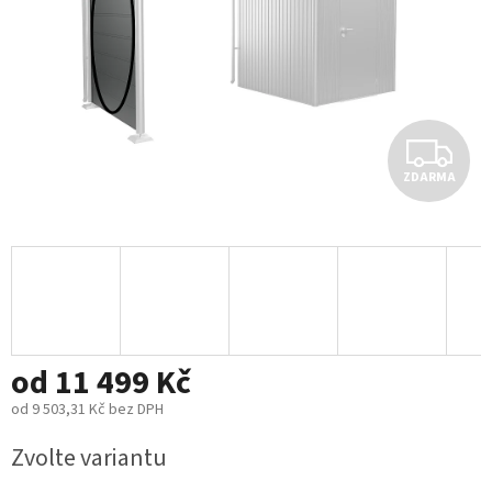
Z
ZDARMA
D
A
R
M
od
11 499 Kč
A
od
9 503,31 Kč
bez DPH
Měrná
Zvolte variantu
cena: