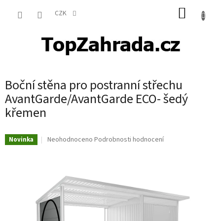
Přejít
NÁKUP
na
CZK
obsah
KOŠÍK
Boční stěna pro postranní střechu
AvantGarde/AvantGarde ECO- šedý
křemen
Průměrné
Neohodnoceno
Podrobnosti hodnocení
Novinka
hodnocení
produktu
je
0,0
z
5
hvězdiček.