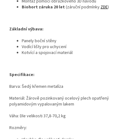
Montáž pomocí obrázkového 3D návodu
Biohort záruka 20 let
(záruční podmínky
ZDE
)
Základní výbava:
Panely boční stěny
Vodící lišty pro uchycení
Kotvící a spojovací materiál
Specifikace:
Barva: Šedý křemen metalíza
Materiál:
Žárově pozinkovaný ocelový plech opatřený
polyamidovým vypalovaným lakem
Váha: Dle velikosti 37,8-70,2 kg
Rozměry: