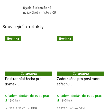
Rychlé doručení
na jakékoliv místo v ČR
Související produkty
Novinka
Novinka
ZDARMA
ZDARMA
Z
Z
D
D
Postranní střecha pro
Zadní stěna pro postranní
A
A
domek
střechu
R
R
M
M
AvantGarde/AvantGarde
AvantGarde/AvantGarde
A
A
ECO- šedý křemen
ECO- šedý křemen
Skladem- dodání do 10-12 prac.
Skladem- dodání do 10-12 prac.
dní
(>5 ks)
dní
(>5 ks)
od 22 313,22 Kč bez DPH
14 875,21 Kč bez DPH