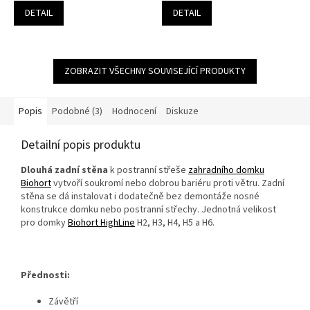
DETAIL
DETAIL
ZOBRAZIT VŠECHNY SOUVISEJÍCÍ PRODUKTY
Popis
Podobné (3)
Hodnocení
Diskuze
Detailní popis produktu
Dlouhá zadní stěna
k postranní střeše
zahradního domku
Biohort
vytvoří soukromí nebo dobrou bariéru proti větru. Zadní
stěna se dá instalovat i dodatečně bez demontáže nosné
konstrukce domku nebo postranní střechy. Jednotná velikost
pro domky
Biohort HighLine
H2, H3, H4, H5 a H6.
Přednosti:
Závětří