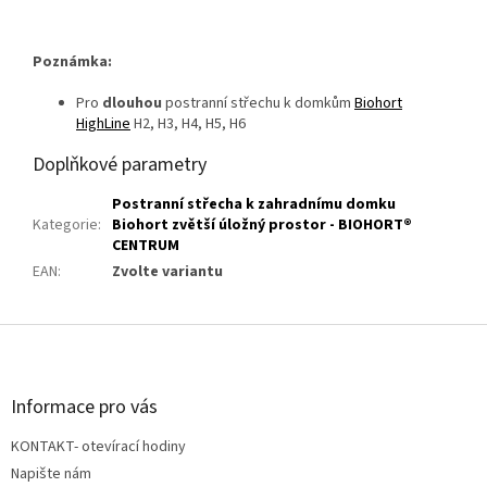
Poznámka:
Pro
dlouh
ou
postranní střechu k domkům
Biohort
HighLine
H2, H3, H4, H5, H6
Doplňkové parametry
Postranní střecha k zahradnímu domku
Kategorie
:
Biohort zvětší úložný prostor - BIOHORT®
CENTRUM
EAN
:
Zvolte variantu
Z
á
p
a
Informace pro vás
t
KONTAKT- otevírací hodiny
í
Napište nám