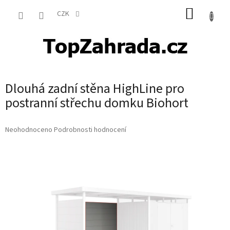
Přejít
NÁKUP
na
CZK
obsah
KOŠÍK
Dlouhá zadní stěna HighLine pro
postranní střechu domku Biohort
Průměrné
Neohodnoceno
Podrobnosti hodnocení
hodnocení
produktu
je
0,0
z
5
hvězdiček.