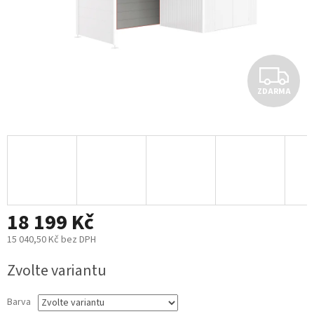
Z
ZDARMA
D
A
R
M
18 199 Kč
A
15 040,50 Kč bez DPH
Měrná
Zvolte variantu
cena:
Barva