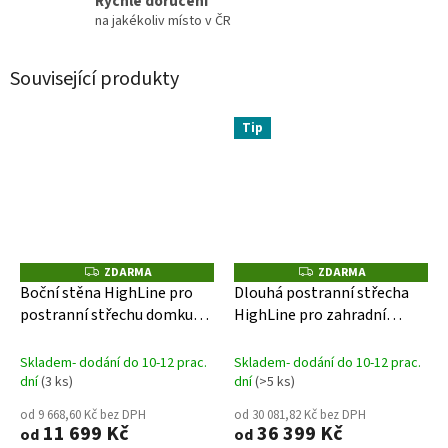
Rychlé doručení
na jakékoliv místo v ČR
Související produkty
Tip
ZDARMA
ZDARMA
Z
Z
D
D
Boční stěna HighLine pro
Dlouhá postranní střecha
A
A
postranní střechu domku
HighLine pro zahradní
R
R
M
M
Biohort
domek Biohort- 3 barvy
A
A
Skladem- dodání do 10-12 prac.
Skladem- dodání do 10-12 prac.
dní
(3 ks)
dní
(>5 ks)
od 9 668,60 Kč bez DPH
od 30 081,82 Kč bez DPH
11 699 Kč
36 399 Kč
od
od