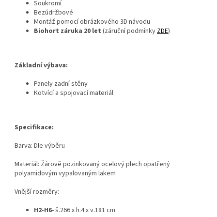
Soukromí
Bezúdržbové
Montáž pomocí obrázkového 3D návodu
Biohort záruka 20 let
(záruční podmínky
ZDE
)
Základní výbava:
Panely zadní stěny
Kotvící a spojovací materiál
Specifikace:
Barva: Dle výběru
Materiál:
Žárově pozinkovaný ocelový plech opatřený
polyamidovým vypalovaným lakem
Vnější rozměry:
H2-H6
- š.266 x h.4 x v.181 cm