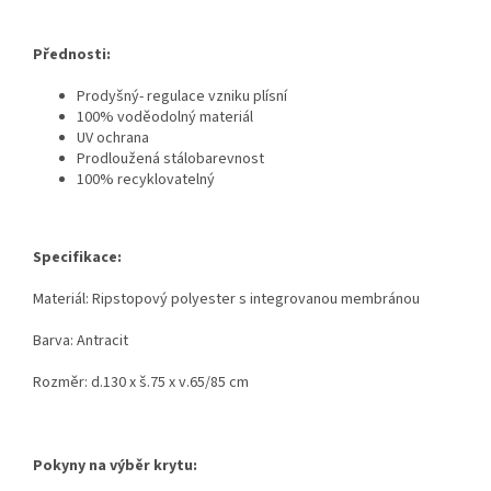
Přednosti:
Prodyšný- regulace vzniku plísní
100% voděodolný materiál
UV ochrana
Prodloužená stálobarevnost
100% recyklovatelný
Specifikace:
Materiál: Ripstopový polyester s integrovanou membránou
Barva: Antracit
Rozměr: d.130 x š.75 x v.65/85 cm
Pokyny na výběr krytu: