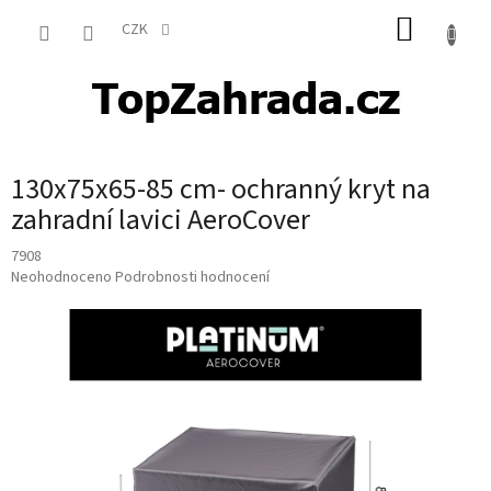
Přejít
NÁKUP
na
CZK
obsah
KOŠÍK
130x75x65-85 cm- ochranný kryt na
zahradní lavici AeroCover
7908
Průměrné
Neohodnoceno
Podrobnosti hodnocení
hodnocení
produktu
je
0,0
z
5
hvězdiček.