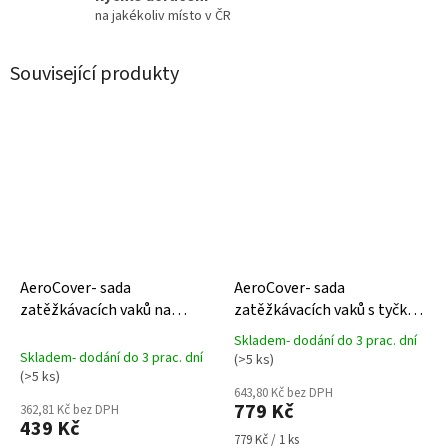
na jakékoliv místo v ČR
Související produkty
AeroCover- sada
AeroCover- sada
zatěžkávacích vaků na
zatěžkávacích vaků s tyčkou
napnutí ochranného krytu 1
na napnutí ochranného
Skladem- dodání do 3 prac. dní
Průměrné
krytu 2
Skladem- dodání do 3 prac. dní
(>5 ks)
hodnocení
(>5 ks)
produktu
643,80 Kč bez DPH
779 Kč
je
362,81 Kč bez DPH
439 Kč
5,0
Měrná
779 Kč / 1 ks
z