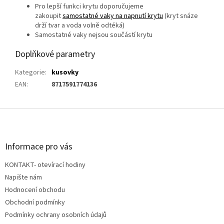
P
ro
lepší funkci krytu doporučujeme
zakoupit
samostatné
vaky na napnutí krytu
(kryt snáze
drží tvar
a voda volně odtéká)
Samostatné vaky nejsou součástí krytu
Doplňkové parametry
Kategorie
:
kusovky
EAN
:
8717591774136
Z
á
p
a
Informace pro vás
t
KONTAKT- otevírací hodiny
í
Napište nám
Hodnocení obchodu
Obchodní podmínky
Podmínky ochrany osobních údajů