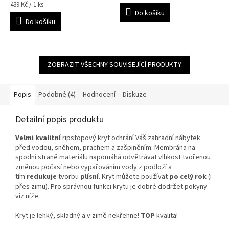
Měrná
cena:
439 Kč / 1 ks
5
cena:
Do košíku
hvězdiček.
Do košíku
ZOBRAZIT VŠECHNY SOUVISEJÍCÍ PRODUKTY
Popis
Podobné (4)
Hodnocení
Diskuze
Detailní popis produktu
Velmi kvalitní
ripstopový kryt ochrání Váš zahradní nábytek
před vodou, sněhem, prachem a zašpiněním. Membrána na
spodní straně materiálu napomáhá odvětrávat vlhkost tvořenou
změnou počasí nebo vypařováním vody z podloží a
tím
redukuje
tvorbu
plísní
. Kryt můžete používat
po celý rok
(i
přes zimu). Pro správnou funkci krytu je dobré dodržet pokyny
viz níže.
Kryt je lehký, skladný a v zimě nekřehne!
TOP
kvalita!