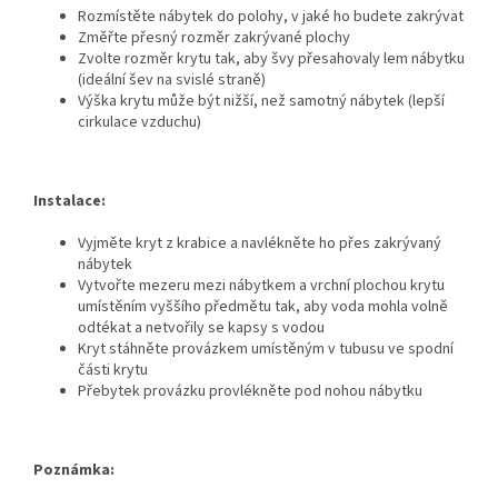
Rozmístěte nábytek do polohy, v jaké ho budete zakrývat
Změřte přesný rozměr zakrývané plochy
Zvolte rozměr krytu tak, aby švy přesahovaly lem nábytku
(ideální šev na svislé straně)
Výška krytu může být nižší, než samotný nábytek (lepší
cirkulace vzduchu)
Instalace:
Vyjměte kryt z krabice a navlékněte ho přes zakrývaný
nábytek
Vytvořte mezeru mezi nábytkem a vrchní plochou krytu
umístěním vyššího předmětu tak, aby voda mohla volně
odtékat a netvořily se kapsy s vodou
Kryt stáhněte provázkem umístěným v tubusu ve spodní
části krytu
Přebytek provázku provlékněte pod nohou nábytku
Poznámka: