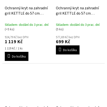
Ochranný kryt na zahradní
Ochranný kryt na zahradní
gril KETTLE do 57 cm
gril KETTLE do 57 cm
AeroCover
AquaShield
Skladem- dodání do 3 prac. dní
Skladem- dodání do 3 prac. dní
(>5 ks)
(5 ks)
924,79 Kč bez DPH
577,69 Kč bez DPH
1 119 Kč
699 Kč
Měrná
1 119 Kč / 1 ks
Do košíku
cena:
Do košíku