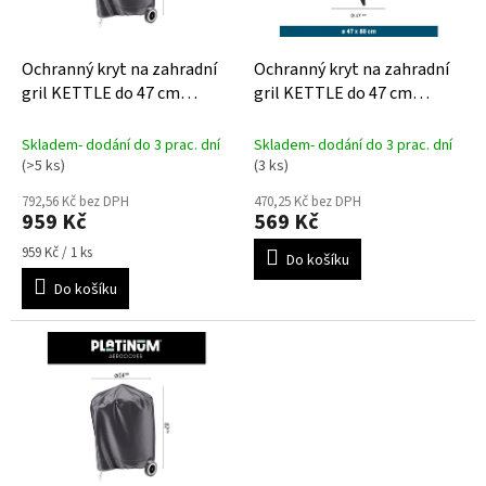
r
o
d
Ochranný kryt na zahradní
Ochranný kryt na zahradní
u
gril KETTLE do 47 cm
gril KETTLE do 47 cm
k
AeroCover
AquaShield
t
Skladem- dodání do 3 prac. dní
Skladem- dodání do 3 prac. dní
ů
(>5 ks)
(3 ks)
792,56 Kč bez DPH
470,25 Kč bez DPH
959 Kč
569 Kč
Měrná
959 Kč / 1 ks
Do košíku
cena:
Do košíku