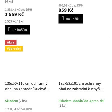
hodnocení
(4 ks)
produktu
709,92 Kč bez DPH
859 Kč
je
1 288,43 Kč bez DPH
1 559 Kč
5,0
Do košíku
z
Měrná
1 559 Kč / 1 ks
5
cena:
hvězdiček.
Do košíku
Akce
Výprodej
135x50x110 cm ochranný
135x52x101 cm ochranný
obal na zahradní kuchyň
obal na zahradní kuchyň
GRANDHALL Xenon 223
AeroCover 130 M
Skladem
(2 ks)
Skladem- dodání do 3 prac. dní
(1 ks)
1 238,84 Kč bez DPH