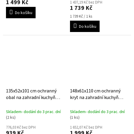
1 499 Kč
1 437,19 Kč bez DPH
1 739 Kč
Do košíku
Měrná
1 739 Kč / 1 ks
cena:
Do košíku
135x52x101 cm ochranný
148x61x110 cm ochranný
obal na zahradní kuchyň
kryt na zahradní kuchyň
AquaShield 130 M
AeroCover 140 L
Skladem- dodání do 3 prac. dní
Skladem- dodání do 3 prac. dní
(2 ks)
(1 ks)
776,03 Kč bez DPH
1 652,07 Kč bez DPH
939 Kč
1 999 Kč