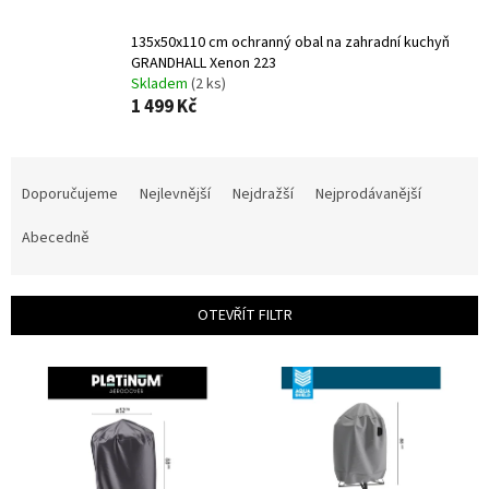
135x50x110 cm ochranný obal na zahradní kuchyň
GRANDHALL Xenon 223
Skladem
(2 ks)
1 499 Kč
Ř
a
Doporučujeme
Nejlevnější
Nejdražší
Nejprodávanější
z
e
Abecedně
n
í
p
OTEVŘÍT FILTR
r
o
V
d
ý
u
p
k
i
t
s
ů
p