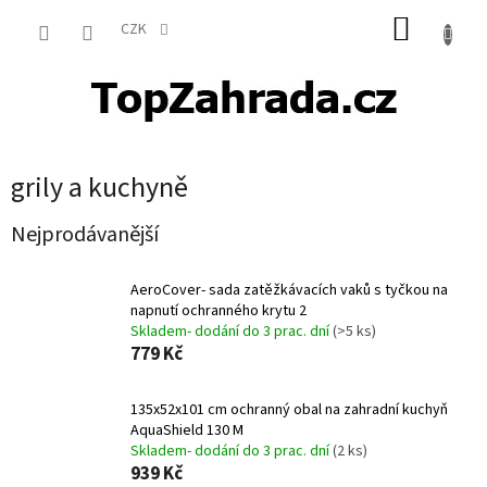
Přejít
NÁKUP
na
CZK
obsah
KOŠÍK
grily a kuchyně
Nejprodávanější
AeroCover- sada zatěžkávacích vaků s tyčkou na
napnutí ochranného krytu 2
Skladem- dodání do 3 prac. dní
(>5 ks)
779 Kč
135x52x101 cm ochranný obal na zahradní kuchyň
AquaShield 130 M
Skladem- dodání do 3 prac. dní
(2 ks)
939 Kč