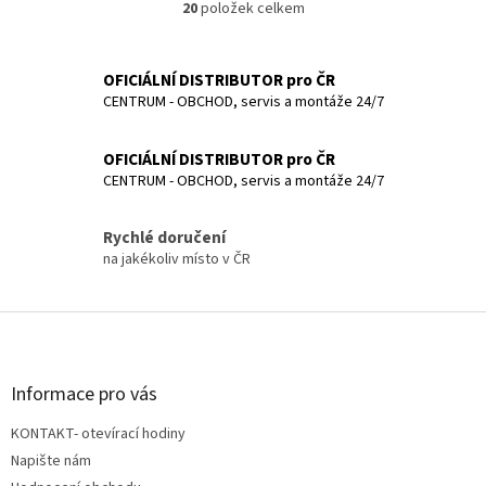
20
položek celkem
O
v
l
á
OFICIÁLNÍ DISTRIBUTOR pro ČR
d
CENTRUM - OBCHOD, servis a montáže 24/7
a
c
OFICIÁLNÍ DISTRIBUTOR pro ČR
í
p
CENTRUM - OBCHOD, servis a montáže 24/7
r
v
Rychlé doručení
k
na jakékoliv místo v ČR
y
v
ý
Z
p
á
i
p
s
u
a
Informace pro vás
t
KONTAKT- otevírací hodiny
í
Napište nám