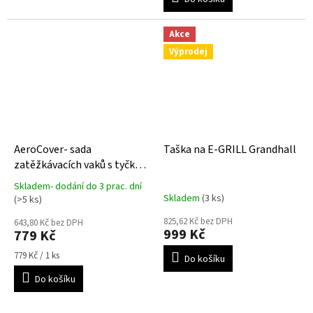
Akce
Výprodej
AeroCover- sada
Taška na E-GRILL Grandhall
zatěžkávacích vaků s tyčkou
na napnutí ochranného
Skladem- dodání do 3 prac. dní
Průměrné
krytu 2
Skladem
(3 ks)
(>5 ks)
hodnocení
produktu
825,62 Kč bez DPH
643,80 Kč bez DPH
999 Kč
779 Kč
je
5,0
Měrná
779 Kč / 1 ks
Do košíku
z
cena:
5
Do košíku
hvězdiček.