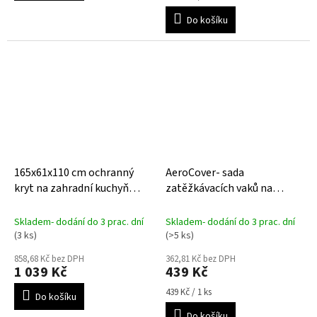
cena:
Do košíku
165x61x110 cm ochranný
AeroCover- sada
kryt na zahradní kuchyň
zatěžkávacích vaků na
AquaShield 160 XL
napnutí ochranného krytu 1
Skladem- dodání do 3 prac. dní
Skladem- dodání do 3 prac. dní
(3 ks)
(>5 ks)
858,68 Kč bez DPH
362,81 Kč bez DPH
1 039 Kč
439 Kč
Měrná
439 Kč / 1 ks
Do košíku
cena:
Do košíku