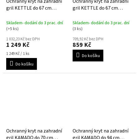
Ochranný kryt na zahradní
Ochranný kryt na zahradní
gril KETTLE do 67 cm
gril KETTLE do 67 cm
AeroCover
AquaShield
Skladem- dodání do 3 prac. dní
Skladem- dodání do 3 prac. dní
(>5 ks)
(3 ks)
1 032,23 Kč bez DPH
709,92 Kč bez DPH
1 249 Kč
859 Kč
Měrná
1 249 Kč / 1 ks
Do košíku
cena:
Do košíku
Ochranný kryt na zahradní
Ochranný kryt na zahradní
gril KAMADO do 70 cm
gril KAMADO do 94 cm