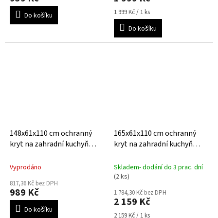
Měrná
1 999 Kč / 1 ks
Do košíku
cena:
Do košíku
148x61x110 cm ochranný
165x61x110 cm ochranný
kryt na zahradní kuchyň
kryt na zahradní kuchyň
AquaShield 140 L
AeroCover 160 XL
Vyprodáno
Skladem- dodání do 3 prac. dní
(2 ks)
817,36 Kč bez DPH
989 Kč
1 784,30 Kč bez DPH
2 159 Kč
Do košíku
Měrná
2 159 Kč / 1 ks