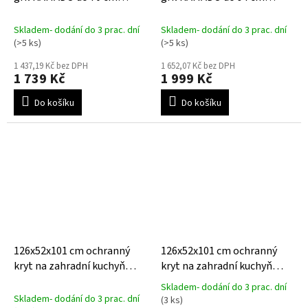
AeroCover
AeroCover
Skladem- dodání do 3 prac. dní
Skladem- dodání do 3 prac. dní
(>5 ks)
(>5 ks)
1 437,19 Kč bez DPH
1 652,07 Kč bez DPH
1 739 Kč
1 999 Kč
Do košíku
Do košíku
126x52x101 cm ochranný
126x52x101 cm ochranný
kryt na zahradní kuchyň
kryt na zahradní kuchyň
AeroCover 120 S
AquaShield 120 S
Skladem- dodání do 3 prac. dní
Průměrné
Skladem- dodání do 3 prac. dní
(3 ks)