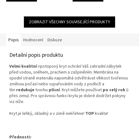
ZOBRAZIT VŠECHNY SOUVISEJÍCÍ PRODUKTY
Popis
Hodnocení
Diskuze
Detailní popis produktu
Velmi kvalitní
ripstopový kryt ochrání Váš zahradní nábytek
před vodou, sněhem, prachem a zašpiněním. Membrána na
spodní straně materiálu napomáhá odvětrávat vlhkost tvořenou
změnou počasí nebo vypařováním vody z podloží a
tím
redukuje
tvorbu
plísní
. Kryt můžete používat
po celý rok
(i
přes zimu). Pro správnou funkci krytu je dobré dodržet pokyny
viz níže.
Kryt je lehký, skladný a v zimě nekřehne!
TOP
kvalita!
Přednosti: