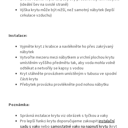
(ideální šev na svislé straně)
Výška krytu může být nižší, než samotný nábytek (lepší
cirkulace vzduchu)
Instalace:
Vyjměte kryt z krabice a navlékněte ho přes zakrývaný
nábytek
Vytvořte mezeru mezi nábytkem a vrchní plochou krytu
umístěním vyššího předmětu tak, aby voda mohla volně
odtékat a netvořily se kapsy s vodou
Kryt stáhněte provázkem umístěným v tubusu ve spodní
části krytu
Přebytek provázku provlékněte pod nohou nábytku
Poznámka:
S
právná instalace krytu viz obrázek s tyčkou a vaky
P
ro
lepší funkci krytu doporučujeme zakoupit
instalační
sadu s vaky
nebo
samostatné
vaky na napnutí krytu
(kryt