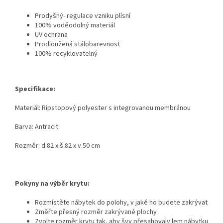
Prodyšný- regulace vzniku plísní
100% voděodolný materiál
UV ochrana
Prodloužená stálobarevnost
100% recyklovatelný
Specifikace:
Materiál: Ripstopový polyester s integrovanou membránou
Barva: Antracit
Rozměr: d.82 x š.82 x v.50 cm
Pokyny na výběr krytu:
Rozmístěte nábytek do polohy, v jaké ho budete zakrývat
Změřte přesný rozměr zakrývané plochy
Zvolte rozměr krytu tak, aby švy přesahovaly lem nábytku