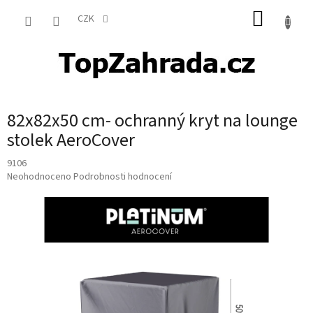
Přejít
NÁKUP
na
CZK
obsah
KOŠÍK
82x82x50 cm- ochranný kryt na lounge
stolek AeroCover
9106
Průměrné
Neohodnoceno
Podrobnosti hodnocení
hodnocení
produktu
je
0,0
z
5
hvězdiček.