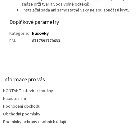
snáze drží tvar
a voda volně odtéká)
Instalační sada ani samostatné vaky nejsou součástí krytu
Doplňkové parametry
Kategorie
:
kusovky
EAN
:
8717591770633
Z
á
p
a
Informace pro vás
t
KONTAKT- otevírací hodiny
í
Napište nám
Hodnocení obchodu
Obchodní podmínky
Podmínky ochrany osobních údajů