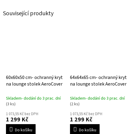
Související produkty
60x60x50 cm- ochranný kryt
64x64x65 cm- ochranný kryt
na lounge stolek AeroCover
na lounge stolek AeroCover
Skladem- dodání do 3 prac. dní
Skladem- dodání do 3 prac. dní
(3 ks)
(2 ks)
1 073,55 Kč bez DPH
1 073,55 Kč bez DPH
1 299 Kč
1 299 Kč
Do košíku
Do košíku