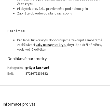
části krytu
Přebytek provázku provlékněte pod nohou grilu
Zapněte obvodovou stahovací sponu
Poznámka:
Pro lepší funkci krytu doporučujeme zakoupit samostatné
zatěžkávací
vaky na napnutí krytu
(kryt lépe drží při větru,
voda volně odtéká)
Doplňkové parametry
Kategorie
:
grily a kuchyně
EAN
:
8721077130682
Z
á
p
a
Informace pro vás
t