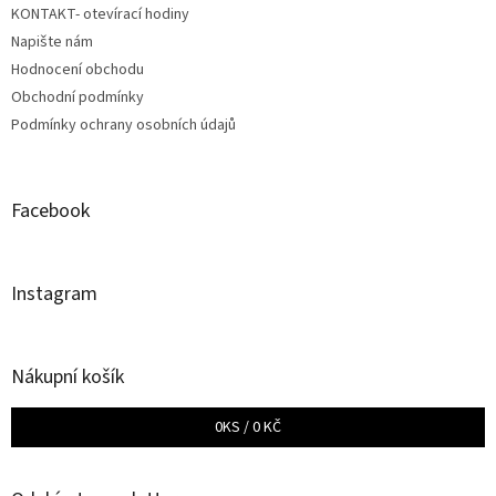
KONTAKT- otevírací hodiny
í
Napište nám
Hodnocení obchodu
Obchodní podmínky
Podmínky ochrany osobních údajů
Facebook
Instagram
Nákupní košík
0
KS /
0 KČ