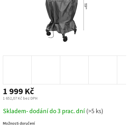
1 999 Kč
1 652,07 Kč bez DPH
Měrná
Skladem- dodání do 3 prac. dní
(>5 ks)
cena:
Možnosti doručení