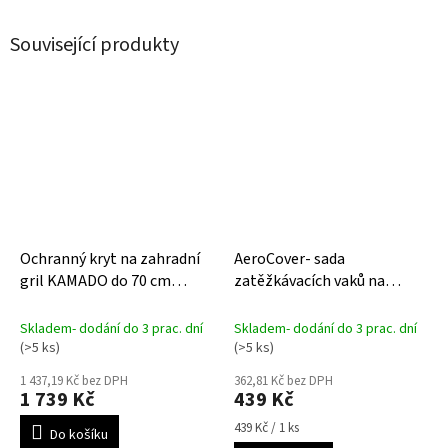
Související produkty
Ochranný kryt na zahradní
AeroCover- sada
gril KAMADO do 70 cm
zatěžkávacích vaků na
AeroCover
napnutí ochranného krytu 1
Skladem- dodání do 3 prac. dní
Skladem- dodání do 3 prac. dní
(>5 ks)
(>5 ks)
1 437,19 Kč bez DPH
362,81 Kč bez DPH
1 739 Kč
439 Kč
Měrná
439 Kč / 1 ks
Do košíku
cena: