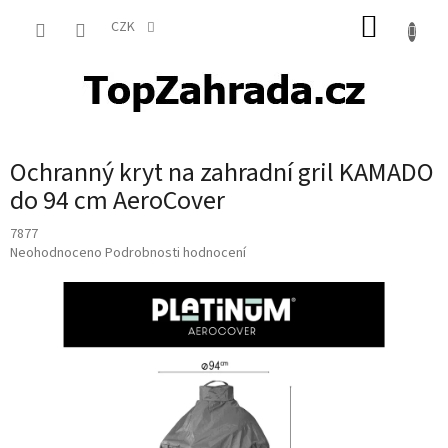
Přejít
NÁKUP
na
CZK
obsah
KOŠÍK
Ochranný kryt na zahradní gril KAMADO
do 94 cm AeroCover
7877
Průměrné
Neohodnoceno
Podrobnosti hodnocení
hodnocení
produktu
je
0,0
z
5
hvězdiček.