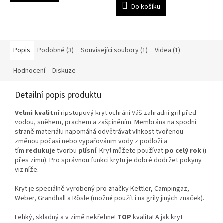
Do košíku
Popis
Podobné (3)
Související soubory (1)
Videa (1)
Hodnocení
Diskuze
Detailní popis produktu
Velmi kvalitní
ripstopový kryt ochrání Váš zahradní gril před
vodou, sněhem, prachem a zašpiněním. Membrána na spodní
straně materiálu napomáhá odvětrávat vlhkost tvořenou
změnou počasí nebo vypařováním vody z podloží a
tím
redukuje
tvorbu
plísní
. Kryt můžete používat
po celý rok
(i
přes zimu). Pro správnou funkci krytu je dobré dodržet pokyny
viz níže.
Kryt je speciálně vyrobený pro značky
Kettler, Campingaz,
Weber, Grandhall a Rösle (možné použít i na grily jiných značek).
Lehký, skladný a v zimě nekřehne!
TOP
kvalita! A jak kryt