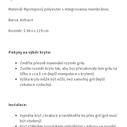
Materiál: Ripstopový polyester s integrovanou membránou
Barva: Antracit
Rozměr: š.94 x v.119 cm
Pokyny na výběr krytu:
Změřte přesně maximální rozměr grilu
Zvolte rozměr krytu tak, aby švy přesahovaly lem grilu na
šířku o cca 5 cm (lepší manipulace s krytem)
Výška krytu může být nižší, než samotný gril (lepší
cirkulace vzduchu)
Instalace:
Vyjměte kryt z krabice a navlékněte ho přes gril (gril musí
být studený)
Kryt stáhněte provázkem umístěným v tubusu ve spodní