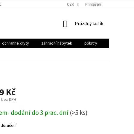
ODU
OBCHODNÍ PODMÍNKY
PODMÍNKY OCHRANY OSOBNÍCH ÚDAJŮ
CZK
Přihlášení
NÁKUPNÍ
Prázdný košík
KOŠÍK
ochranné kryty
zahradní nábytek
polstry
stínění
9 Kč
č bez DPH
em- dodání do 3 prac. dní
(>5 ks)
 doručení