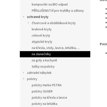
kompostér na BIO odpad
PŘÍSLUŠENSTVÍ pro truhlíky a záhony
ochranné kryty
čtvercové a obdélníkové kryty
kruhové kryty
rohové kryty
atypické kryty
Poz
na křesla, stoly, lavice, lehátka, ...
na slunečníky
na grily a kuchyně
tašky na polstry
zahradní nábytek
polstry
polstry Harbo PETRA
polstry OLIVER
polstry na křesla a lavice
polstry na lehátka