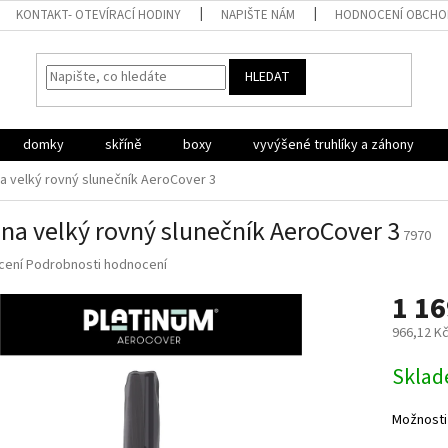
KONTAKT- OTEVÍRACÍ HODINY
NAPIŠTE NÁM
HODNOCENÍ OBCH
HLEDAT
domky
skříně
boxy
vyvýšené truhlíky a záhony
na velký rovný slunečník AeroCover 3
 na velký rovný slunečník AeroCover 3
7970
né
cení
Podrobnosti hodnocení
ní
1 16
u
966,12 K
Měrná
Sklad
cena:
ek.
Možnosti