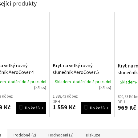
sející produkty
na velký rovný
Kryt na velký rovný
Kryt na m
čník AeroCover 4
slunečník AeroCover 5
slunečník
em- dodání do 3 prac. dní
Skladem- dodání do 3 prac. dní
Skladem- 
(>5 ks)
(>5 ks)
3 Kč bez
1 288,43 Kč bez
800,83 Kč be
DPH
DPH
9 Kč
1 559 Kč
969 Kč
Do košíku
Do košíku
s
Podobné (2)
Hodnocení (2)
Diskuze