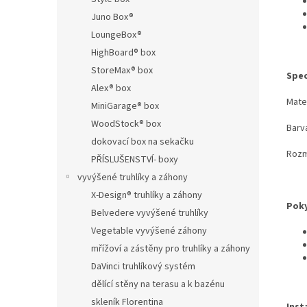
Juno Box®
LoungeBox®
HighBoard® box
StoreMax® box
Spec
Alex® box
Mate
MiniGarage® box
WoodStock® box
Barva
dokovací box na sekačku
Rozm
PŘÍSLUŠENSTVÍ- boxy
vyvýšené truhlíky a záhony
X-Design® truhlíky a záhony
Poky
Belvedere vyvýšené truhlíky
Vegetable vyvýšené záhony
mřížoví a zástěny pro truhlíky a záhony
DaVinci truhlíkový systém
dělící stěny na terasu a k bazénu
skleník Florentina
Inst