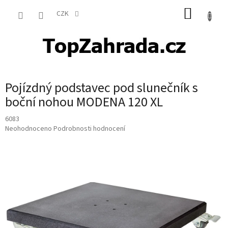
Přejít
NÁKUP
na
CZK
obsah
KOŠÍK
Pojízdný podstavec pod slunečník s
boční nohou MODENA 120 XL
6083
Průměrné
Neohodnoceno
Podrobnosti hodnocení
hodnocení
produktu
je
0,0
z
5
hvězdiček.