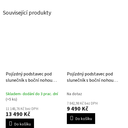
Související produkty
Pojízdný podstavec pod
Pojízdný podstavec pod
slunečník s boční nohou
slunečník s boční nohou
MODENA 150 XL
MODENA 90 XL
Skladem- dodání do 3 prac. dní
Na dotaz
(>5 ks)
7 842,98 Kč bez DPH
9 490 Kč
11 148,76 Kč bez DPH
13 490 Kč
Do košíku
Do košíku