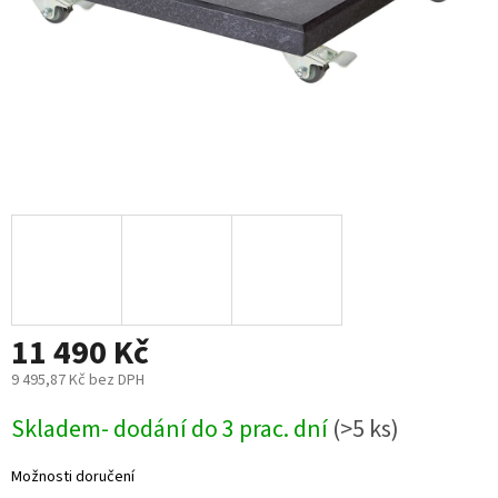
11 490 Kč
9 495,87 Kč bez DPH
Měrná
Skladem- dodání do 3 prac. dní
(>5 ks)
cena:
Možnosti doručení