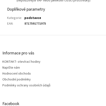
(nepoužívejte VAP nebo jakékoliv čistící prostředky)
Doplňkové parametry
Kategorie
:
podstavce
EAN
:
8717591771975
Z
á
p
a
Informace pro vás
t
KONTAKT- otevírací hodiny
í
Napište nám
Hodnocení obchodu
Obchodní podmínky
Podmínky ochrany osobních údajů
Facebook