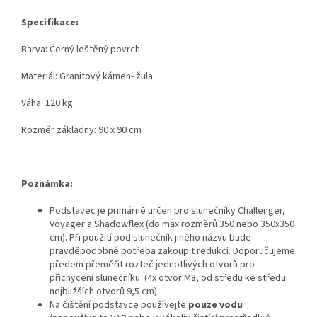
Specifikace:
Barva: Černý leštěný povrch
Materiál: Granitový kámen- žula
Váha: 120 kg
Rozměr základny: 90 x 90 cm
Poznámka:
Podstavec je primárně určen pro slunečníky Challenger,
Voyager a Shadowflex (do max rozměrů 350 nebo 350x350
cm). Při použití pod slunečník jiného názvu bude
pravděpodobně potřeba zakoupit redukci. Doporučujeme
předem přeměřit rozteč jednotlivých otvorů pro
přichycení slunečníku (4x otvor M8, od středu ke středu
nejbližších otvorů 9,5 cm)
Na čištění podstavce používejte
pouze vodu