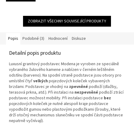
ZOBRAZIT VŠECHNY SOUVISEJÍCÍ PRODUKTY
Popis
Podobné (3)
Hodnocení
Diskuze
Detailní popis produktu
Luxusní granitový podstavec Modena je vyroben ze speciálně
vybraného žulového kamene a nabízen v černém leštěném
odstínu (barveno). Na spodní straně podstavce jsou otvory pro
umístění čtyř
velkých
pojezdových koleček vybavených
brzdami. Podstavec je vhodný na
zpevněné
podloží (dlažby,
terasová prkna, atd.). Při instalaci na
nezpevněné
podloží ztrácí
podstavec možnost mobility. Při instalaci podstavce
bez
pojezdových koleček je nutné alespoň kraje podstavce
vypodložit gumou nebo plastovými podložkami (šrouby, které
drží otočný mechanismus slunečníku ve spodní části podstavce
nepatrně vyčnívají).