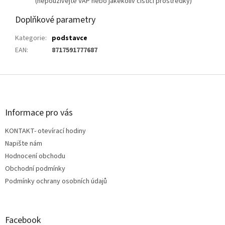
(nepoužívejte VAP nebo jakékoliv čistící prostředky)
Doplňkové parametry
Kategorie
:
podstavce
EAN
:
8717591777687
Z
á
p
a
Informace pro vás
t
KONTAKT- otevírací hodiny
í
Napište nám
Hodnocení obchodu
Obchodní podmínky
Podmínky ochrany osobních údajů
Facebook