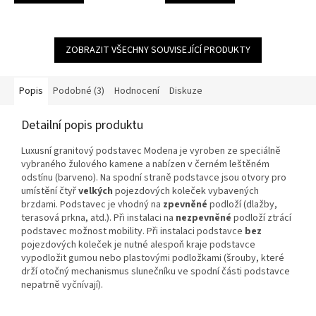
ZOBRAZIT VŠECHNY SOUVISEJÍCÍ PRODUKTY
Popis
Podobné (3)
Hodnocení
Diskuze
Detailní popis produktu
Luxusní granitový podstavec Modena je vyroben ze speciálně
vybraného žulového kamene a nabízen v černém leštěném
odstínu (barveno). Na spodní straně podstavce jsou otvory pro
umístění čtyř
velkých
pojezdových koleček vybavených
brzdami. Podstavec je vhodný na
zpevněné
podloží (dlažby,
terasová prkna, atd.). Při instalaci na
nezpevněné
podloží ztrácí
podstavec možnost mobility. Při instalaci podstavce
bez
pojezdových koleček je nutné alespoň kraje podstavce
vypodložit gumou nebo plastovými podložkami (šrouby, které
drží otočný mechanismus slunečníku ve spodní části podstavce
nepatrně vyčnívají).