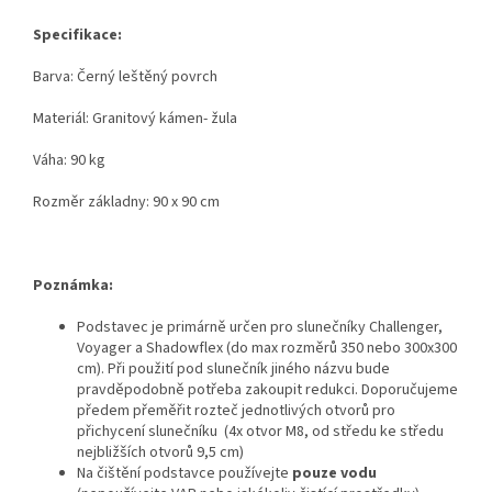
Specifikace:
Barva: Černý leštěný povrch
Materiál: Granitový kámen- žula
Váha: 90 kg
Rozměr základny: 90 x 90 cm
Poznámka:
Podstavec je primárně určen pro slunečníky Challenger,
Voyager a Shadowflex (do max rozměrů 350 nebo 300x300
cm). Při použití pod slunečník jiného názvu bude
pravděpodobně potřeba zakoupit redukci. Doporučujeme
předem přeměřit rozteč jednotlivých otvorů pro
přichycení slunečníku (4x otvor M8, od středu ke středu
nejbližších otvorů 9,5 cm)
Na čištění podstavce používejte
pouze vodu