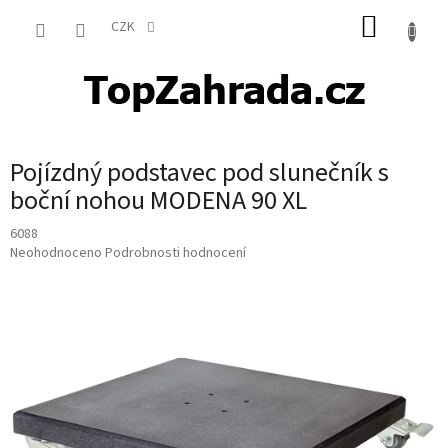
Přejít
NÁKUP
na
CZK
obsah
KOŠÍK
Pojízdný podstavec pod slunečník s
boční nohou MODENA 90 XL
6088
Průměrné
Neohodnoceno
Podrobnosti hodnocení
hodnocení
produktu
je
0,0
z
5
hvězdiček.