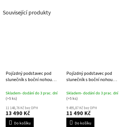
Související produkty
Pojízdný podstavec pod
Pojízdný podstavec pod
slunečník s boční nohou
slunečník s boční nohou
MODENA 150 XL
MODENA 120 XL
Skladem- dodání do 3 prac. dní
Skladem- dodání do 3 prac. dní
(>5 ks)
(>5 ks)
11 148,76 Kč bez DPH
9 495,87 Kč bez DPH
13 490 Kč
11 490 Kč
Do košíku
Do košíku