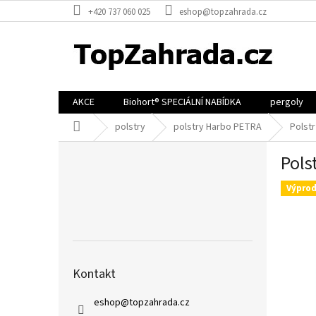
Přejít
+420 737 060 025
eshop@topzahrada.cz
na
obsah
AKCE
Biohort® SPECIÁLNÍ NABÍDKA
pergoly
Domů
polstry
polstry Harbo PETRA
Polst
P
Pols
o
s
Výprod
t
r
a
n
n
í
Kontakt
p
a
eshop
@
topzahrada.cz