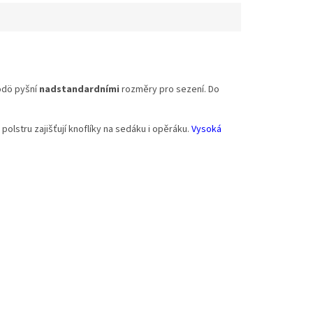
odö pyšní
nadstandardními
rozměry pro sezení. Do
 polstru zajišťují knoflíky na sedáku i opěráku.
Vysoká