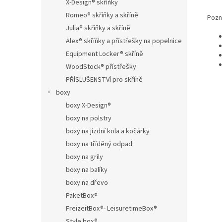
X-Design® skříňky
Romeo® skříňky a skříně
Pozn
Julia® skříňky a skříně
Alex® skříňky a přístřešky na popelnice
Equipment Locker® skříně
WoodStock® přístřešky
PŘÍSLUŠENSTVÍ pro skříně
boxy
boxy X-Design®
boxy na polstry
boxy na jízdní kola a kočárky
boxy na tříděný odpad
boxy na grily
boxy na balíky
boxy na dřevo
PaketBox®
FreizeitBox®- LeisuretimeBox®
Style box®