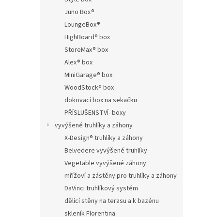
Juno Box®
LoungeBox®
HighBoard® box
StoreMax® box
Alex® box
MiniGarage® box
WoodStock® box
dokovací box na sekačku
PŘÍSLUŠENSTVÍ- boxy
vyvýšené truhlíky a záhony
X-Design® truhlíky a záhony
Belvedere vyvýšené truhlíky
Vegetable vyvýšené záhony
mřížoví a zástěny pro truhlíky a záhony
DaVinci truhlíkový systém
dělící stěny na terasu a k bazénu
skleník Florentina