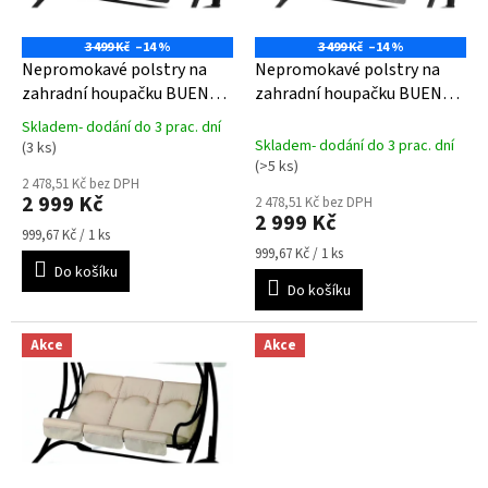
r
o
3 499 Kč
–14 %
3 499 Kč
–14 %
d
Nepromokavé polstry na
Nepromokavé polstry na
u
zahradní houpačku BUENOS
zahradní houpačku BUENOS
k
AIRES- antracitové
AIRES- světle šedé
Skladem- dodání do 3 prac. dní
t
Průměrné
Skladem- dodání do 3 prac. dní
(3 ks)
hodnocení
ů
(>5 ks)
produktu
2 478,51 Kč bez DPH
2 999 Kč
je
2 478,51 Kč bez DPH
2 999 Kč
5,0
Měrná
999,67 Kč / 1 ks
z
cena:
Měrná
999,67 Kč / 1 ks
5
Do košíku
cena:
hvězdiček.
Do košíku
Akce
Akce