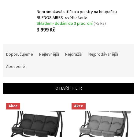
Nepromokavá stříška a polstry na houpačku
BUENOS AIRES- světle šedé
Skladem- dodání do 3 prac. dní
(>5 ks)
3 999 Kč
Ř
a
Doporučujeme
Nejlevnější
Nejdražší
Nejprodávanější
z
e
Abecedně
n
í
p
OTEVŘÍT FILTR
r
o
V
d
Akce
Akce
ý
u
p
k
i
t
s
ů
p