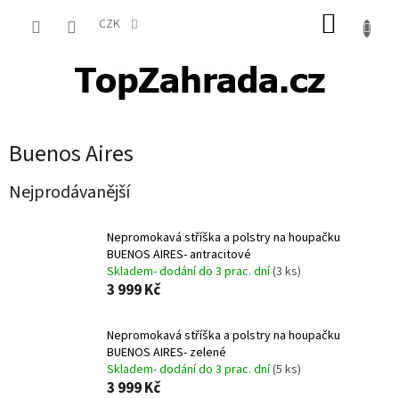
Přejít
NÁKUP
na
CZK
obsah
KOŠÍK
Buenos Aires
Nejprodávanější
Nepromokavá stříška a polstry na houpačku
BUENOS AIRES- antracitové
Skladem- dodání do 3 prac. dní
(3 ks)
3 999 Kč
Nepromokavá stříška a polstry na houpačku
BUENOS AIRES- zelené
Skladem- dodání do 3 prac. dní
(5 ks)
3 999 Kč