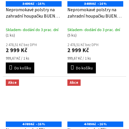
3 499 Kč
–14 %
3 499 Kč
–14 %
Nepromokavé polstry na
Nepromokavé polstry na
zahradní houpačku BUENOS
zahradní houpačku BUENOS
AIRES- smetanové
AIRES- zelené
Skladem- dodání do 3 prac. dní
Skladem- dodání do 3 prac. dní
(1 ks)
(5 ks)
2 478,51 Kč bez DPH
2 478,51 Kč bez DPH
2 999 Kč
2 999 Kč
Měrná
Měrná
999,67 Kč / 1 ks
999,67 Kč / 1 ks
cena:
cena:
Do košíku
Do košíku
Akce
Akce
4 789 Kč
–16 %
4 789 Kč
–16 %