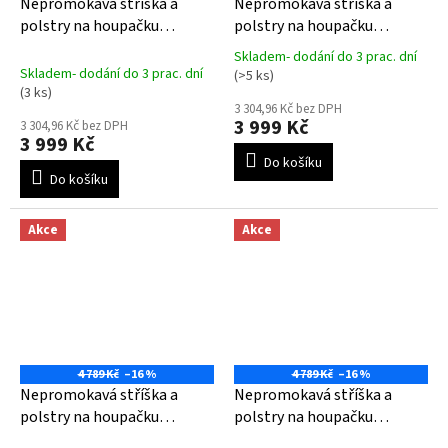
Nepromokavá stříška a
Nepromokavá stříška a
polstry na houpačku
polstry na houpačku
BUENOS AIRES- antracitové
BUENOS AIRES- světle šedé
Skladem- dodání do 3 prac. dní
Průměrné
Skladem- dodání do 3 prac. dní
(>5 ks)
hodnocení
(3 ks)
produktu
3 304,96 Kč bez DPH
3 999 Kč
je
3 304,96 Kč bez DPH
3 999 Kč
5,0
Do košíku
z
Do košíku
5
hvězdiček.
Akce
Akce
4 789 Kč
–16 %
4 789 Kč
–16 %
Nepromokavá stříška a
Nepromokavá stříška a
polstry na houpačku
polstry na houpačku
BUENOS AIRES- smetanové
BUENOS AIRES- zelené