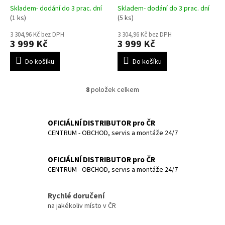
Skladem- dodání do 3 prac. dní
Skladem- dodání do 3 prac. dní
(1 ks)
(5 ks)
3 304,96 Kč bez DPH
3 304,96 Kč bez DPH
3 999 Kč
3 999 Kč
Do košíku
Do košíku
8
položek celkem
O
v
l
á
OFICIÁLNÍ DISTRIBUTOR pro ČR
d
CENTRUM - OBCHOD, servis a montáže 24/7
a
c
OFICIÁLNÍ DISTRIBUTOR pro ČR
í
p
CENTRUM - OBCHOD, servis a montáže 24/7
r
v
Rychlé doručení
k
na jakékoliv místo v ČR
y
v