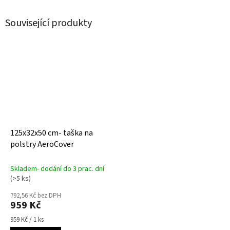
Související produkty
125x32x50 cm- taška na
polstry AeroCover
Skladem- dodání do 3 prac. dní
(>5 ks)
792,56 Kč bez DPH
959 Kč
Měrná
959 Kč / 1 ks
cena: