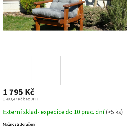
1 795 Kč
1 483,47 Kč bez DPH
Měrná
Externí sklad- expedice do 10 prac. dní
(>5 ks)
cena:
Možnosti doručení