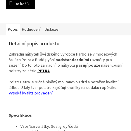
Do košíku
Popis
Hodnocení
Diskuze
Detailní popis produktu
Zahradní nábytek švédského výrobce Harbo se v modelových
řadách Petra a Bodö pyšní
nadstandardními
rozměry pro
sezení. Do tohoto zahradního nábytku
pasují pouze
naše luxusní
polstry ze série
PETRA
.
Polstr Petra je ručně plněný molitanovou drtí a potažen kvalitní
látkou. Stálý tvar polstru zajišťují knoflíky na sedáku i opěráku.
Vysoká kvalita provedení!
Specifikace:
Vzor/barva látky: Seal grey/šedá