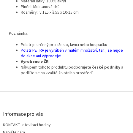
Materiál látky: 100% akryl
Plnění: Molitanová drť
Rozměry: v.125 x š.55 x 10-15 cm
Poznámka:
Polstr je určený pro křeslo, lavici nebo houpačku
Polstr PETRA je vyráběn v malém množství, tzn., že nejde
do akce ani výprodeje!
V
yrobeno v ČR
Nákupem tohoto produktu podporujete
české podniky
a
podílíte se na kvalitě životního prostředí
Z
á
p
a
Informace pro vás
t
KONTAKT- otevírací hodiny
í
Napište nám