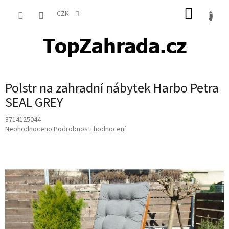
Přejít
NÁKUP
na
CZK
obsah
KOŠÍK
Polstr na zahradní nábytek Harbo Petra
SEAL GREY
8714125044
Průměrné
Neohodnoceno
Podrobnosti hodnocení
hodnocení
produktu
je
0,0
z
5
hvězdiček.