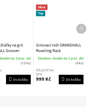
Akce
Tip
Další
produkt
lštářky na gril
Grilovací rošt GRANDHALL
LL Groover
Roasting Rack
dodání do 3 prac. dní
Skladem- dodání do 3 prac. dní
(>5 ks)
(4 ks)
z
825,62 Kč bez
DPH
999 Kč
Do košíku
Do košíku