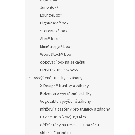
Juno Box®
LoungeBox®
HighBoard® box
StoreMax® box
Alex® box
MiniGarage® box
WoodStock® box
dokovací box na sekačku
PŘÍSLUŠENSTVÍ- boxy
vyvýšené truhlíky a záhony
X-Design® truhlíky a záhony
Belvedere vyvýšené truhlíky
Vegetable vyvýšené záhony
mřížoví a zástěny pro truhlíky a záhony
DaVinci truhlíkový systém
dělící stěny na terasu a k bazénu
skleník Florentina