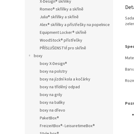
X-Design® skříňky
Det
Romeo® skříňky a skříně
Julia® skříňky a skříně
Sada
zelen
Alex® skříňky a přístřešky na popelnice
Equipment Locker® skříně
WoodStock® přístřešky
Spec
PŘÍSLUŠENSTVÍ pro skříně
boxy
Mate
boxy X-Design®
Barva
boxy na polstry
boxy na jízdní kola a kočárky
Rozmě
boxy na tříděný odpad
boxy na grily
boxy na balíky
Poz
boxy na dřevo
PaketBox®
FreizeitBox®- LeisuretimeBox®
Style box®