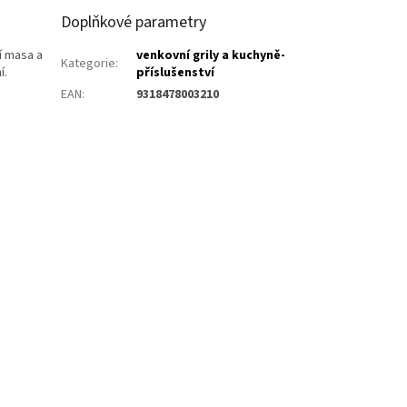
Doplňkové parametry
í masa a
venkovní grily a kuchyně-
Kategorie
:
í.
příslušenství
EAN
:
9318478003210