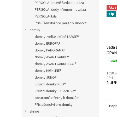
PERGOLA- tmavě šedá metalíza
Akce
PERGOLA- šedý křemen metalíza
Tip
PERGOLA- bílá
Příslušenství pro pergoly Biohort
domky
domky- velké skříně LARGE®
domky EUROPA®
Sada 
domky PANORAMA®
GRAN
domky AVANTGARDE®
Maxim
Sklad
domky AVANTGARDE ECO®
Steel
domky HIGHLINE®
1 238,8
domky JUNO®
DPH
1 49
luxusní domky NEO®
luxusní domky CASANOVA®
postranní střechy k domkům
Příslušenství pro domky
Popi
skříně