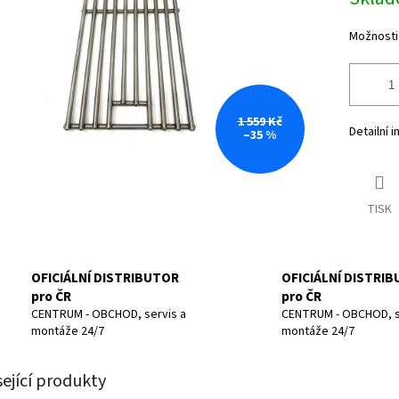
cena:
Možnosti
1 559 Kč
Detailní 
–35 %
TISK
OFICIÁLNÍ DISTRIBUTOR
OFICIÁLNÍ DISTRI
pro ČR
pro ČR
CENTRUM - OBCHOD, servis a
CENTRUM - OBCHOD, s
montáže 24/7
montáže 24/7
sející produkty