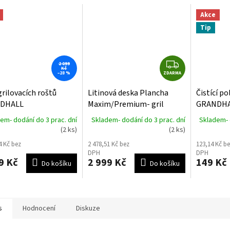
Akce
Tip
Z
2 099
Kč
–28 %
ZDARMA
D
A
grilovacích roštů
Litinová deska Plancha
Čistící po
R
DHALL
Maxim/Premium- gril
GRANDHA
M
/Premium- Stainless
GRANDHALL
em- dodání do 3 prac. dní
Skladem- dodání do 3 prac. dní
Skladem- 
A
 Coocking Grid
(2 ks)
(2 ks)
4 Kč bez
2 478,51 Kč bez
123,14 Kč be
DPH
DPH
9 Kč
2 999 Kč
149 Kč
Do košíku
Do košíku
s
Hodnocení
Diskuze