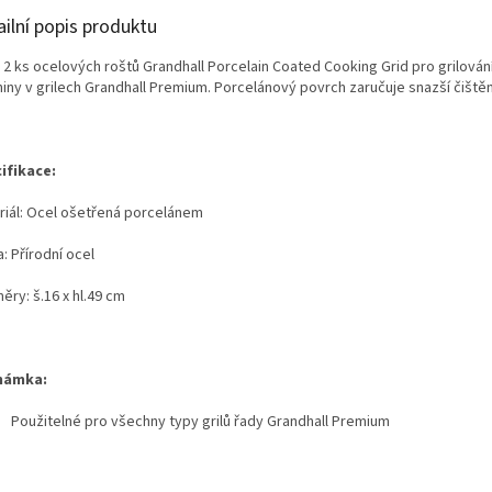
ailní popis produktu
 2 ks ocelových roštů Grandhall Porcelain Coated Cooking Grid pro grilován
iny v grilech Grandhall Premium. Porcelánový povrch zaručuje snazší čištěn
ifikace:
riál: Ocel ošetřená porcelánem
: Přírodní ocel
ry: š.16 x hl.49 cm
námka:
Použitelné pro všechny typy grilů řady Grandhall Premium