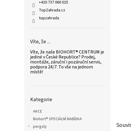
n
+420 737 060 025
e
TopZahrada.cz
l
topzahrada
Víte, že ...
Víte, že naše BIOHORT® CENTRUM je
jediné v České Republice? Prodej,
montáže, záruční i pozáruční servis,
podpora 24/7. To vše na jednom
místě!
Přeskočit
Kategorie
kategorie
AKCE
Biohort® SPECIÁLNÍ NABÍDKA
Souvi
pergoly