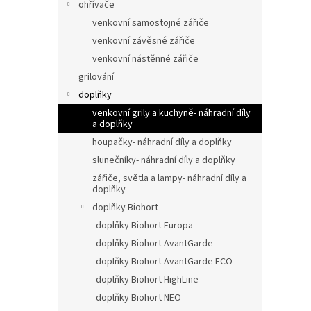
ohřívače
venkovní samostojné zářiče
venkovní závěsné zářiče
venkovní nástěnné zářiče
grilování
doplňky
venkovní grily a kuchyně- náhradní díly
a doplňky
houpačky- náhradní díly a doplňky
slunečníky- náhradní díly a doplňky
zářiče, světla a lampy- náhradní díly a
doplňky
doplňky Biohort
doplňky Biohort Europa
doplňky Biohort AvantGarde
doplňky Biohort AvantGarde ECO
doplňky Biohort HighLine
doplňky Biohort NEO