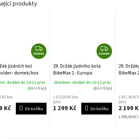
sející produkty
Z
Z
ZDARMA
D
ZDARMA
D
A
A
žák jízdních kol
29. Držák jízdního kola
29. Držáky
R
R
older- domek/box
BikeMax 1- Europa
BikeMax 
M
M
em- dodání do 10-12 prac.
Skladem- dodání do 10-12 prac.
A
A
dní
(>5 ks)
dní
(>5 ks)
7 Kč bez
1 073,55 Kč bez
1 817,36 Kč 
DPH
DPH
9 Kč
1 299 Kč
2 199 K
Do košíku
Do košíku
Měrná
1 099,50 Kč /
cena: