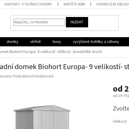
KONTAKT- OTEVÍRACÍ HODINY
NAPIŠTE NÁM
HODNOCENÍ OBCH
HLEDAT
domky
skříně
boxy
vyvýšené truhlíky a záhony
omek Biohort Europa- 9 velikostí- stříbrný- dvoukřídlé dveře
adní domek Biohort Europa- 9 velikostí- s
né
noceno
Podrobnosti hodnocení
ní
od
2
u
od
19 751
Měrná
Zvolt
cena:
ek.
Velikost