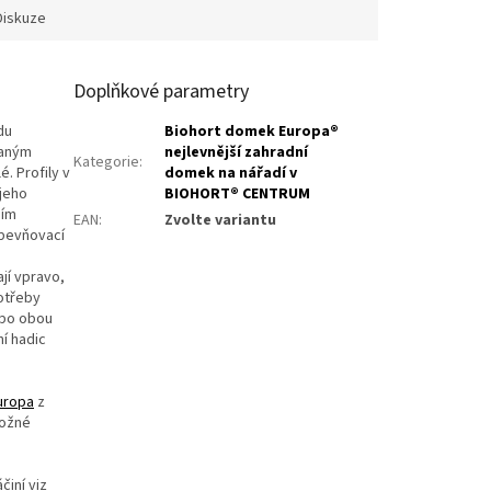
Diskuze
Doplňkové parametry
du
Biohort domek Europa®
vaným
nejlevnější zahradní
Kategorie
:
é. Profily v
domek na nářadí v
 jeho
BIOHORT® CENTRUM
ším
EAN
:
Zvolte variantu
zpevňovací
jí vpravo,
otřeby
 po obou
í hadic
uropa
z
možné
činí viz