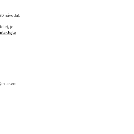
3D návodu).
ele), je
ntaktujte
ným lakem
m
m