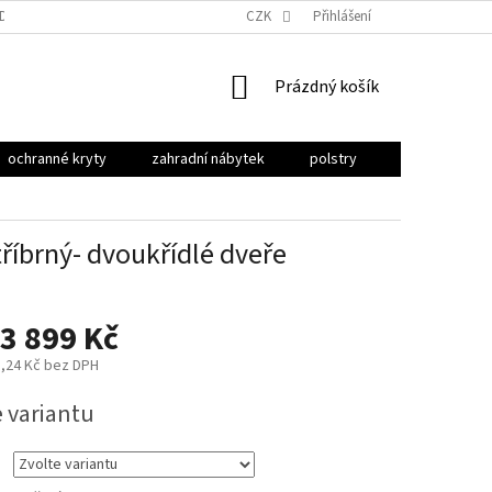
ODU
OBCHODNÍ PODMÍNKY
PODMÍNKY OCHRANY OSOBNÍCH ÚDAJŮ
CZK
Přihlášení
NÁKUPNÍ
Prázdný košík
KOŠÍK
ochranné kryty
zahradní nábytek
polstry
stínění
tříbrný- dvoukřídlé dveře
3 899 Kč
,24 Kč
bez DPH
e variantu