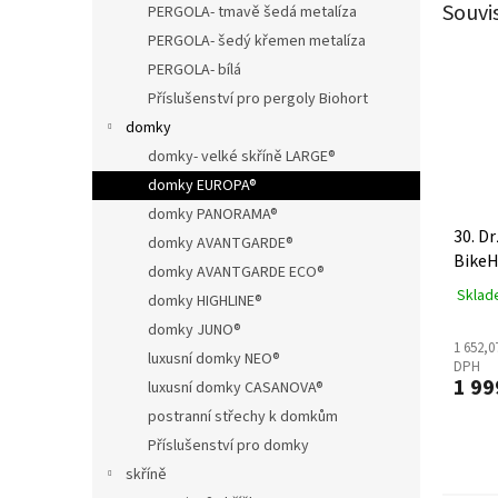
Souvi
PERGOLA- tmavě šedá metalíza
PERGOLA- šedý křemen metalíza
PERGOLA- bílá
Příslušenství pro pergoly Biohort
domky
domky- velké skříně LARGE®
domky EUROPA®
domky PANORAMA®
30. Dr
domky AVANTGARDE®
BikeH
domky AVANTGARDE ECO®
Sklad
domky HIGHLINE®
domky JUNO®
1 652,0
luxusní domky NEO®
DPH
1 99
luxusní domky CASANOVA®
postranní střechy k domkům
Příslušenství pro domky
skříně