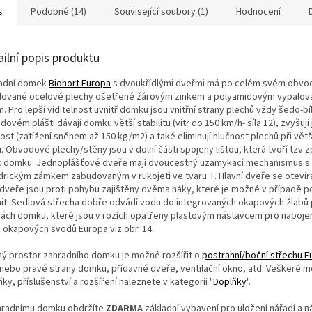
s
Podobné (14)
Související soubory (1)
Hodnocení
ailní popis produktu
adní domek
Biohort Europa
s dvoukřídlými dveřmi má po celém svém obvo
ilované ocelové plechy ošetřené žárovým zinkem a polyamidovým vypalo
. Pro lepší viditelnost uvnitř domku jsou vnitřní strany plechů vždy šedo-bíl
ovém plášti dávají domku větší stabilitu (
vítr do 150 km/h- síla 12), zvyšují
ost (zatížení sněhem až 150 kg/m2
) a také eliminují hlučnost plechů při vět
.
Obvodové plechy/stěny jsou v dolní části spojeny lištou, která tvoří tzv 
c domku. Jednoplášťové dveře mají dvoucestný uzamykací mechanismus s
ndrickým zámkem zabudovaným v rukojeti ve tvaru T. Hlavní dveře se otevíra
 dveře jsou proti pohybu zajištěny dvěma háky, které je možné v případě p
it.
Sedlová
střecha dobře odvádí vodu do integrovaných okapových žlabů
nách domku, které jsou v rozích opatřeny plastovým nástavcem pro napojen
 okapových svodů Europa viz obr. 14.
ný prostor zahradního domku je možné rozšířit o
postranní/boční střechu E
 nebo pravé strany domku, přídavné dveře, ventilační okno, atd. Veškeré 
ky, příslušenství a rozšíření naleznete v kategorii "
Doplňky
".
hradnímu domku obdržíte
ZDARMA
základní vybavení pro uložení nářadí a ná