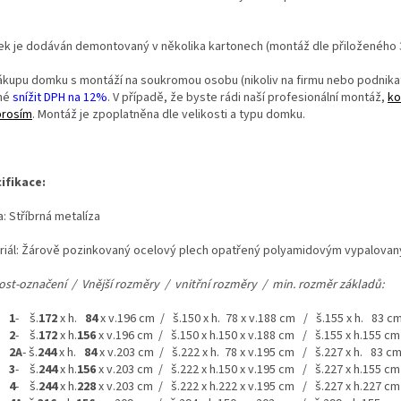
k je dodáván demontovaný v několika kartonech (montáž dle přiloženého 
nákupu domku s montáží na soukromou osobu (nikoliv na firmu nebo podnikat
né
snížit DPH na 12%
. V případě, že byste rádi naší profesionální montáž,
ko
prosím
. Montáž je zpoplatněna dle velikosti a typu domku.
ifikace:
: Stříbrná metalíza
riál: Žárově pozinkovaný ocelový plech opatřený polyamidovým vypalova
kost-označení / Vnější rozměry / vnitřní rozměry / min. rozměr základů:
1
- š.
172
x h.
84
x v.196 cm / š.150 x h. 78 x v.188 cm / š.155 x h. 83 c
2
- š.
172
x h.
156
x v.196 cm / š.150 x h.150 x v.188 cm / š.155 x h.155 cm
2A
- š.
244
x h.
84
x v.203 cm / š.222 x h. 78 x v.195 cm / š.227 x h. 83 c
3
- š.
244
x h.
156
x v.203 cm / š.222 x h.150 x v.195 cm / š.227 x h.155 cm
4
- š.
244
x h.
228
x v.203 cm / š.222 x h.222 x v.195 cm / š.227 x h.227 cm