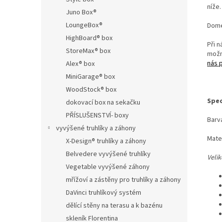
níže.
Juno Box®
LoungeBox®
Dome
HighBoard® box
Při 
StoreMax® box
mož
nás 
Alex® box
MiniGarage® box
WoodStock® box
Spec
dokovací box na sekačku
PŘÍSLUŠENSTVÍ- boxy
Barva
vyvýšené truhlíky a záhony
Mate
X-Design® truhlíky a záhony
Belvedere vyvýšené truhlíky
Veli
Vegetable vyvýšené záhony
mřížoví a zástěny pro truhlíky a záhony
DaVinci truhlíkový systém
dělící stěny na terasu a k bazénu
skleník Florentina