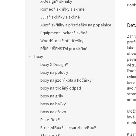
X-Design® skříňky
Popi
Romeo® skříňky a skříně
Julia® skříňky a skříně
Det
Alex® skříňky a přístřešky na popelnice
Equipment Locker® skříně
Zahr
WoodStock® přístřešky
prof
lakem
PŘÍSLUŠENSTVÍ pro skříně
obvod
boxy
pevn
boxy X-Design®
větru
líme
boxy na polstry
cyli
boxy na jízdní kola a kočárky
levé
boxy na tříděný odpad
uvoln
stra
boxy na grily
nebo
boxy na balíky
Úlož
boxy na dřevo
levé
PaketBox®
doplň
FreizeitBox®- LeisuretimeBox®
K za
Style box®