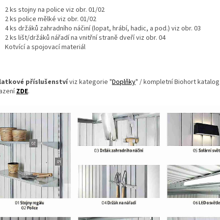
2 ks stojny na police viz obr. 01/02
2 ks police mělké viz obr. 01/02
4 ks držáků zahradního náčiní (lopat, hrábí, hadic, a pod.) viz obr. 03
2 ks lišt/držáků nářadí na vnitřní straně dveří viz obr. 04
Kotvící a spojovací materiál
latkové příslušenství
viz kategorie "
Doplňky
" / kompletní Biohort katalog
azení
ZDE
.