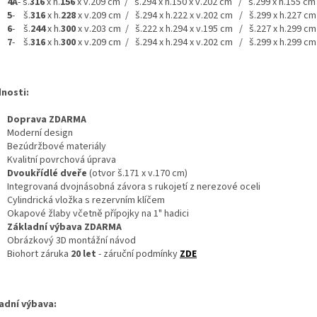
4A
- š.
316
x h.
156
x v.209 cm / š.294 x h.150 x v.202 cm / š.299 x h.155 cm
5
- š.
316
x h.
228
x v.209 cm / š.294 x h.222 x v.202 cm / š.299 x h.227 cm
6
- š.
244
x h.
300
x v.203 cm / š.222 x h.294 x v.195 cm / š.227 x h.299 cm
7
- š.
316
x h.
300
x v.209 cm / š.294 x h.294 x v.202 cm / š.299 x h.299 cm
nosti:
Doprava ZDARMA
Moderní design
Bezúdržbové materiály
Kvalitní povrchová úprava
Dvoukřídlé dveře
(otvor š.171 x v.170 cm)
Integrovaná dvojnásobná závora s rukojetí z nerezové oceli
Cylindrická vložka s rezervním klíčem
Okapové žlaby včetně přípojky na 1" hadici
Základní výbava ZDARMA
Obrázkový 3D montážní návod
Biohort záruka
20 let
-
záruční podmínky
ZDE
adní výbava: