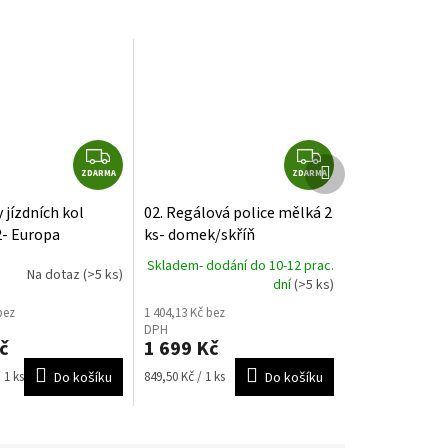
Z
Z
Další
ZDARMA
D
ZDARMA
D
produkt
A
A
 jízdních kol
02. Regálová police mělká 2
R
R
2- Europa
ks- domek/skříň
M
M
Skladem- dodání do 10-12 prac.
A
A
Na dotaz
(>5 ks)
dní
(>5 ks)
bez
1 404,13 Kč bez
DPH
č
1 699 Kč
Měrná
 1 ks
Do košíku
849,50 Kč / 1 ks
Do košíku
cena: