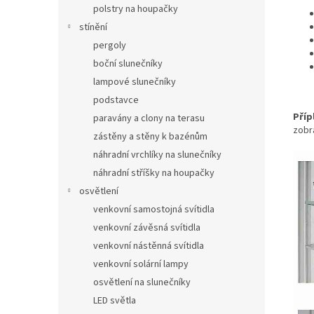
polstry na houpačky
stínění
pergoly
boční slunečníky
lampové slunečníky
podstavce
Příp
paravány a clony na terasu
zobr
zástěny a stěny k bazénům
náhradní vrchlíky na slunečníky
náhradní stříšky na houpačky
osvětlení
venkovní samostojná svítidla
venkovní závěsná svítidla
venkovní nástěnná svítidla
venkovní solární lampy
osvětlení na slunečníky
LED světla