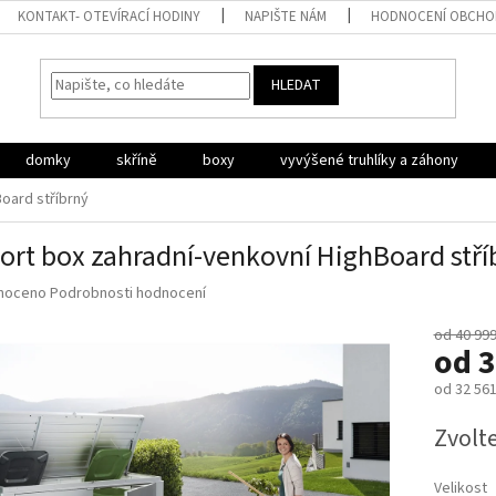
KONTAKT- OTEVÍRACÍ HODINY
NAPIŠTE NÁM
HODNOCENÍ OBCH
HLEDAT
domky
skříně
boxy
vyvýšené truhlíky a záhony
oard stříbrný
ort box zahradní-venkovní HighBoard stří
né
noceno
Podrobnosti hodnocení
ní
u
od 40 999
od
3
od
32 561
Měrná
Zvolt
ek.
cena:
Velikost