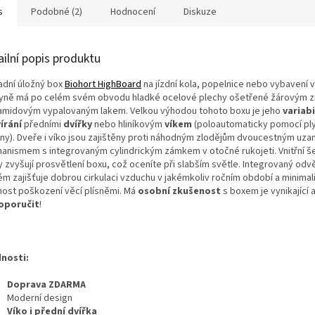
s
Podobné (2)
Hodnocení
Diskuze
ailní popis produktu
adní úložný box
Biohort HighBoard
na jízdní kola, popelnice nebo vybavení 
yně má po celém svém obvodu hladké ocelové plechy ošetřené žárovým z
amidovým vypalovaným lakem. Velkou výhodou tohoto boxu je jeho
variabi
írání
předními
dvířky
nebo hliníkovým
víkem
(poloautomaticky pomocí pl
iny). Dveře i víko jsou zajištěny proti náhodným zlodějům dvoucestným uz
anismem s integrovaným cylindrickým zámkem v otočné rukojeti. Vnitřní š
 zvyšují prosvětlení boxu, což oceníte při slabším světle. Integrovaný odv
ém zajišťuje dobrou cirkulaci vzduchu v jakémkoliv ročním období a minimal
ost poškození věcí plísněmi. Má
osobní zkušenost
s boxem je vynikající
oporučit
!
nosti:
Doprava ZDARMA
Moderní design
Víko i přední dvířka