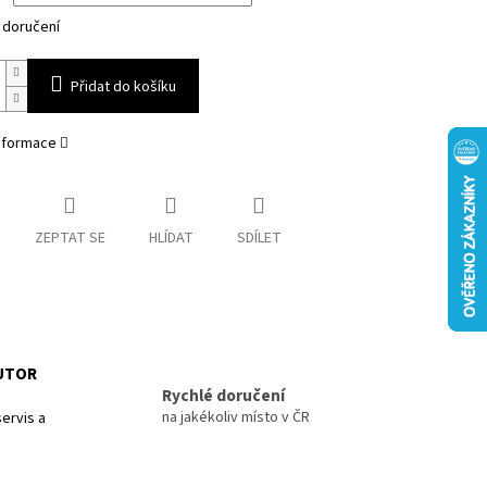
 doručení
Přidat do košíku
informace
ZEPTAT SE
HLÍDAT
SDÍLET
BUTOR
Rychlé doručení
na jakékoliv místo v ČR
ervis a