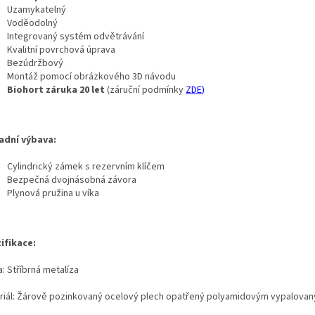
Uzamykatelný
Voděodolný
Integrovaný systém odvětrávání
Kvalitní povrchová úprava
Bezúdržbový
Montáž pomocí obrázkového 3D návodu
Biohort záruka 20 let
(záruční podmínky
ZDE
)
adní výbava:
Cylindrický zámek s rezervním klíčem
Bezpečná dvojnásobná závora
Plynová pružina u víka
ifikace:
: Stříbrná metalíza
riál: Žárově pozinkovaný ocelový plech opatřený polyamidovým vypalova