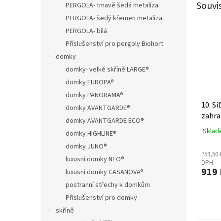
Souvi
PERGOLA- tmavě šedá metalíza
PERGOLA- šedý křemen metalíza
PERGOLA- bílá
Příslušenství pro pergoly Biohort
domky
domky- velké skříně LARGE®
domky EUROPA®
domky PANORAMA®
10. Sí
domky AVANTGARDE®
zahra
domky AVANTGARDE ECO®
Sklad
domky HIGHLINE®
domky JUNO®
759,50 
luxusní domky NEO®
DPH
919 
luxusní domky CASANOVA®
postranní střechy k domkům
Příslušenství pro domky
skříně