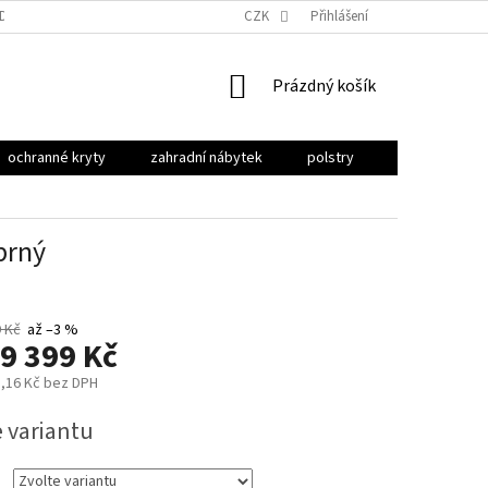
ODU
OBCHODNÍ PODMÍNKY
PODMÍNKY OCHRANY OSOBNÍCH ÚDAJŮ
CZK
Přihlášení
NÁKUPNÍ
Prázdný košík
KOŠÍK
ochranné kryty
zahradní nábytek
polstry
stínění
brný
 Kč
až –3 %
9 399 Kč
,16 Kč
bez DPH
e variantu