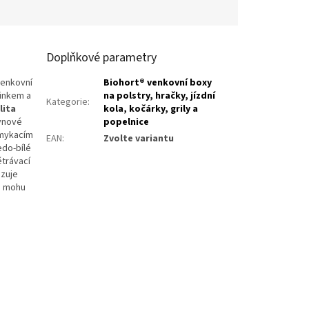
Doplňkové parametry
venkovní
Biohort® venkovní boxy
inkem a
na polstry, hračky, jízdní
Kategorie
:
lita
kola, kočárky, grily a
ynové
popelnice
amykacím
EAN
:
Zvolte variantu
edo-bílé
ětrávací
izuje
 a mohu