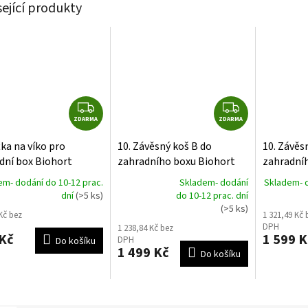
sející produkty
Z
Z
ZDARMA
D
ZDARMA
D
A
A
ťka na víko pro
10. Závěsný koš B do
10. Závěs
R
R
dní box Biohort
zahradního boxu Biohort
zahradní
M
M
FreizeitBox, LoungeBox,
FreizeitB
em- dodání do 10-12 prac.
Skladem- dodání
Skladem- d
A
A
HighBoard
HighBoar
dní
(>5 ks)
do 10-12 prac. dní
Průměrné
(>5 ks)
hodnocení
Kč bez
1 321,49 Kč 
produktu
DPH
1 238,84 Kč bez
je
Kč
1 599 K
DPH
Do košíku
5,0
1 499 Kč
Do košíku
z
5
hvězdiček.