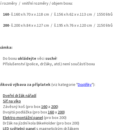
ší rozměry / vnitřní rozměry / objem boxu:
160
- š.160 x h.70 x v.118 cm / š.156 x h.62 x v.113 cm / 1550 litrů
200
- š.200 x h.84 x v.127 cm / š.195 x h.76 x v.120 cm / 2150 litrů
námka:
Do boxu
ukládejte
věci
suché
!
Příslušenství (police, držáky, atd.) není součástí boxu
ňková výbava za příplatek
(viz kategorie
"
Doplňky
"):
Dveřní držák nářadí
Síť na víko
Závěsný koš (pro box
160
a
200
)
Dvojitá podlážka (pro box
160
a
200
)
Elektro-montážní panel
(pro box 200)
Držák na jízdní kola BikeHolder (pro box 200)
LED světelný panel
s magnetickým držákem