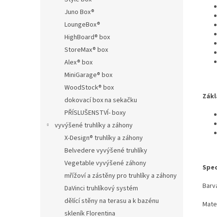
Juno Box®
LoungeBox®
HighBoard® box
StoreMax® box
Alex® box
MiniGarage® box
WoodStock® box
Zákl
dokovací box na sekačku
PŘÍSLUŠENSTVÍ- boxy
vyvýšené truhlíky a záhony
X-Design® truhlíky a záhony
Belvedere vyvýšené truhlíky
Vegetable vyvýšené záhony
Spec
mřížoví a zástěny pro truhlíky a záhony
Barva
DaVinci truhlíkový systém
dělící stěny na terasu a k bazénu
Mate
skleník Florentina