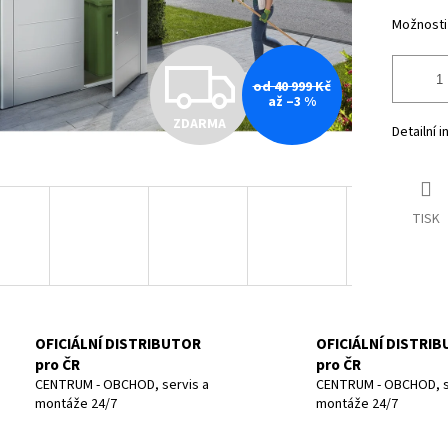
Možnosti
Z
od 40 999 Kč
až –3 %
ZDARMA
D
Detailní 
A
TISK
R
M
OFICIÁLNÍ DISTRIBUTOR
OFICIÁLNÍ DISTRI
pro ČR
pro ČR
CENTRUM - OBCHOD, servis a
CENTRUM - OBCHOD, s
montáže 24/7
montáže 24/7
A