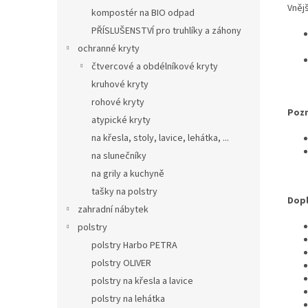
Vněj
kompostér na BIO odpad
PŘÍSLUŠENSTVÍ pro truhlíky a záhony
ochranné kryty
čtvercové a obdélníkové kryty
kruhové kryty
rohové kryty
Poz
atypické kryty
na křesla, stoly, lavice, lehátka, ...
na slunečníky
na grily a kuchyně
tašky na polstry
Dopl
zahradní nábytek
polstry
polstry Harbo PETRA
polstry OLIVER
polstry na křesla a lavice
polstry na lehátka