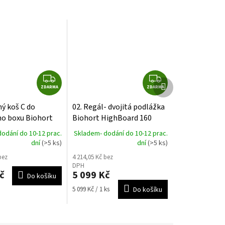
Z
Z
Další
ZDARMA
D
ZDARMA
D
produkt
A
A
ný koš C do
02. Regál- dvojitá podlážka
R
R
ho boxu Biohort
Biohort HighBoard 160
M
M
ox, LoungeBox,
odání do 10-12 prac.
Skladem- dodání do 10-12 prac.
A
A
d, StyleBox
dní
(>5 ks)
dní
(>5 ks)
bez
4 214,05 Kč bez
DPH
č
5 099 Kč
Do košíku
Měrná
5 099 Kč / 1 ks
Do košíku
cena: