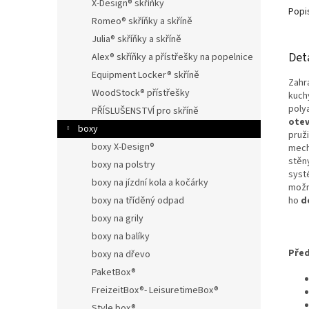
X-Design® skříňky
Popi
Romeo® skříňky a skříně
Julia® skříňky a skříně
Det
Alex® skříňky a přístřešky na popelnice
Equipment Locker® skříně
Zahr
WoodStock® přístřešky
kuch
poly
PŘÍSLUŠENSTVÍ pro skříně
otev
boxy
pruž
boxy X-Design®
mech
stěny
boxy na polstry
syst
boxy na jízdní kola a kočárky
možn
boxy na tříděný odpad
ho
d
boxy na grily
boxy na balíky
Před
boxy na dřevo
PaketBox®
FreizeitBox®- LeisuretimeBox®
Style box®