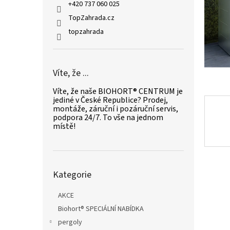
n
+420 737 060 025
e
TopZahrada.cz
l
topzahrada
Víte, že ...
Víte, že naše BIOHORT® CENTRUM je
jediné v České Republice? Prodej,
montáže, záruční i pozáruční servis,
podpora 24/7. To vše na jednom
místě!
Přeskočit
Kategorie
kategorie
AKCE
Biohort® SPECIÁLNÍ NABÍDKA
pergoly