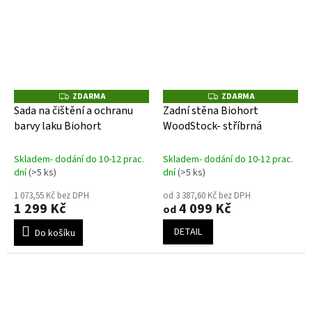
ZDARMA
ZDARMA
Z
Z
D
D
Sada na čištění a ochranu
Zadní stěna Biohort
A
A
barvy laku Biohort
WoodStock- stříbrná
R
R
M
M
A
A
Skladem- dodání do 10-12 prac.
Skladem- dodání do 10-12 prac.
dní
(>5 ks)
dní
(>5 ks)
1 073,55 Kč bez DPH
od 3 387,60 Kč bez DPH
1 299 Kč
4 099 Kč
od
DETAIL
Do košíku