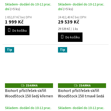
Skladem- dodání do 10-12 prac.
Skladem- dodání do 10-12 prac.
dní
(>5 ks)
dní
(>5 ks)
1 652,07 Kč bez DPH
24 412,40 Kč bez DPH
1 999 Kč
29 539 Kč
Měrná
29 539 Kč / 1 ks
Do košíku
cena:
Do košíku
Tip
Tip
ZDARMA
ZDARMA
Z
Z
D
D
Biohort přístřešek-skříň
Biohort přístřešek-skříň
A
A
WoodStock 150 šedý křemen
WoodStock 150 tmavě šedá
R
R
M
M
A
A
Skladem- dodání do 10-12 prac.
Skladem- dodání do 10-12 prac.