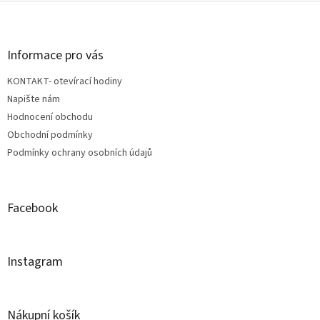
Z
á
p
a
Informace pro vás
t
KONTAKT- otevírací hodiny
í
Napište nám
Hodnocení obchodu
Obchodní podmínky
Podmínky ochrany osobních údajů
Facebook
Instagram
Nákupní košík