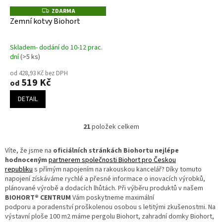
ZDARMA
Z
D
Zemní kotvy Biohort
A
R
M
A
Skladem- dodání do 10-12 prac.
Průměrné
dní
(>5 ks)
hodnocení
produktu
od 428,93 Kč bez DPH
519 Kč
je
od
5,0
DETAIL
z
5
hvězdiček.
21
položek celkem
O
v
l
Víte, že jsme na
oficiálních stránkách Biohortu nejlépe
á
hodnoceným
partnerem společnosti Biohort pro Českou
d
republiku
s přímým napojením na rakouskou kancelář? Díky tomuto
a
napojení získáváme rychlé a přesné informace o inovacích výrobků,
c
plánované výrobě a dodacích lhůtách. Při výběru produktů v našem
í
BIOHORT® CENTRUM
Vám poskytneme maximální
p
podporu a poradenství proškolenou osobou s letitými zkušenostmi. Na
r
výstavní ploše 100 m2 máme pergolu Biohort, zahradní domky Biohort,