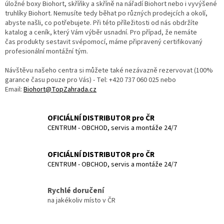
v
úložné boxy Biohort, skříňky a skříně na nářadí Biohort nebo i vyvýšené
k
truhlíky Biohort. Nemusíte tedy běhat po různých prodejcích a okolí,
y
abyste našli, co potřebujete. Při této příležitosti od nás obdržíte
v
katalog a ceník, který Vám výběr usnadní. Pro případ, že nemáte
ý
čas produkty sestavit svépomocí, máme připravený certifikovaný
p
profesionální montážní tým.
i
s
Návštěvu našeho centra si můžete také nezávazně rezervovat (100%
u
garance času pouze pro Vás) - Tel: +420 737 060 025 nebo
Email:
Biohort@TopZahrada.cz
OFICIÁLNÍ DISTRIBUTOR pro ČR
CENTRUM - OBCHOD, servis a montáže 24/7
OFICIÁLNÍ DISTRIBUTOR pro ČR
CENTRUM - OBCHOD, servis a montáže 24/7
Rychlé doručení
na jakékoliv místo v ČR