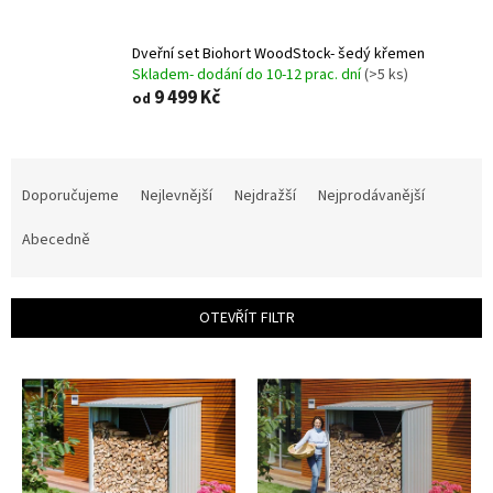
Dveřní set Biohort WoodStock- šedý křemen
Skladem- dodání do 10-12 prac. dní
(>5 ks)
9 499 Kč
od
Ř
a
Doporučujeme
Nejlevnější
Nejdražší
Nejprodávanější
z
e
Abecedně
n
í
p
OTEVŘÍT FILTR
r
o
V
d
ý
u
p
k
i
t
s
ů
p