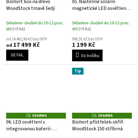
Biohort box na dřevo
05. Nástěnné solární
A
A
WoodStock tmavě šedý
magnetické LED osvětlení s
R
R
M
M
integrovanou baterií
A
A
Skladem- dodání do 10-12 prac.
Skladem- dodání do 10-12 prac.
dní
(>5 ks)
dní
(>5 ks)
od 14 461,98 Kč bez DPH
990,91 Kč bez DPH
17 499 Kč
1 199 Kč
od
DETAIL
Do košíku
Tip
ZDARMA
ZDARMA
Z
Z
D
D
06. LED osvětlení s
Biohort přístřešek-skříň
A
A
integrovanou baterií-
WoodStock 150 stříbrná
R
R
M
M
domek, skříň a box
A
A