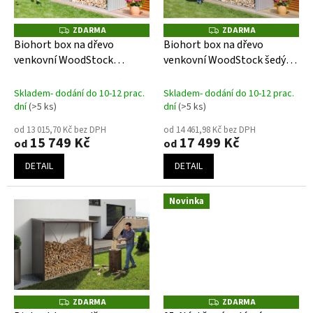
r
o
ZDARMA
ZDARMA
Z
Z
D
D
d
Biohort box na dřevo
Biohort box na dřevo
A
A
u
venkovní WoodStock
venkovní WoodStock šedý
R
R
M
M
k
stříbrný
křemen
A
A
t
Skladem- dodání do 10-12 prac.
Skladem- dodání do 10-12 prac.
ů
dní
(>5 ks)
dní
(>5 ks)
od 13 015,70 Kč bez DPH
od 14 461,98 Kč bez DPH
15 749 Kč
17 499 Kč
od
od
DETAIL
DETAIL
Novinka
ZDARMA
ZDARMA
Z
Z
D
D