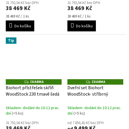
31 792,56 Kč bez DPH
31 792,56 Kč bez DPH
38 469 Kč
38 469 Kč
Měrná
Měrná
38 469 Kč / 1 ks
38 469 Kč / 1 ks
cena:
cena:
Do košíku
Do košíku
Tip
ZDARMA
ZDARMA
Z
Z
D
D
Biohort přístřešek-skříň
Dveřní set Biohort
A
A
WoodStock 230 tmavě šedá
WoodStock- stříbrný
R
R
M
M
A
A
Skladem- dodání do 10-12 prac.
Skladem- dodání do 10-12 prac.
dní
(>5 ks)
dní
(>5 ks)
31 792,56 Kč bez DPH
od 7 850,41 Kč bez DPH
38 469 Kč
9 499 Kč
od