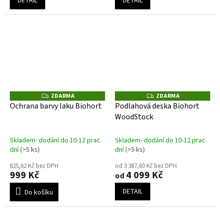
DETAIL
DETAIL
ZDARMA
ZDARMA
Z
Z
D
D
Ochrana barvy laku Biohort
Podlahová deska Biohort
A
A
WoodStock
R
R
M
M
A
A
Skladem- dodání do 10-12 prac.
Skladem- dodání do 10-12 prac.
dní
(>5 ks)
dní
(>5 ks)
825,62 Kč bez DPH
od 3 387,60 Kč bez DPH
999 Kč
4 099 Kč
od
DETAIL
Do košíku