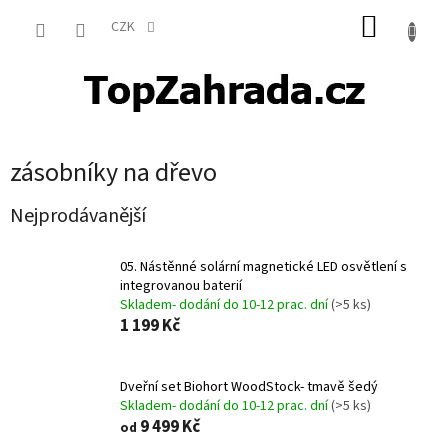
Přejít
NÁKUP
na
CZK
obsah
KOŠÍK
zásobníky na dřevo
Nejprodávanější
05. Nástěnné solární magnetické LED osvětlení s
integrovanou baterií
Skladem- dodání do 10-12 prac. dní
(>5 ks)
1 199 Kč
Dveřní set Biohort WoodStock- tmavě šedý
Skladem- dodání do 10-12 prac. dní
(>5 ks)
9 499 Kč
od