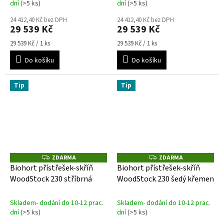
dní
(>5 ks)
dní
(>5 ks)
24 412,40 Kč bez DPH
24 412,40 Kč bez DPH
29 539 Kč
29 539 Kč
Měrná
Měrná
29 539 Kč / 1 ks
29 539 Kč / 1 ks
cena:
cena:
Do košíku
Do košíku
Tip
Tip
ZDARMA
ZDARMA
Z
Z
D
D
Biohort přístřešek-skříň
Biohort přístřešek-skříň
A
A
WoodStock 230 stříbrná
WoodStock 230 šedý křemen
R
R
M
M
A
A
Skladem- dodání do 10-12 prac.
Skladem- dodání do 10-12 prac.
dní
(>5 ks)
dní
(>5 ks)