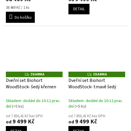
Měrná
38 469 Kč / 1 ks
DETAIL
cena:
Do košíku
ZDARMA
ZDARMA
Z
Z
D
D
Dveřní set Biohort
Dveřní set Biohort
A
A
WoodStock- šedý křemen
WoodStock- tmavě šedý
R
R
M
M
A
A
Skladem- dodání do 10-12 prac.
Skladem- dodání do 10-12 prac.
dní
(>5 ks)
dní
(>5 ks)
od 7 850,41 Kč bez DPH
od 7 850,41 Kč bez DPH
9 499 Kč
9 499 Kč
od
od