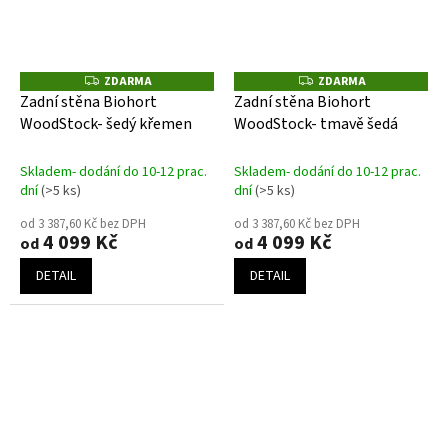
ZDARMA
ZDARMA
Z
Z
D
D
Zadní stěna Biohort
Zadní stěna Biohort
A
A
WoodStock- šedý křemen
WoodStock- tmavě šedá
R
R
M
M
A
A
Skladem- dodání do 10-12 prac.
Skladem- dodání do 10-12 prac.
dní
(>5 ks)
dní
(>5 ks)
od 3 387,60 Kč bez DPH
od 3 387,60 Kč bez DPH
4 099 Kč
4 099 Kč
od
od
DETAIL
DETAIL