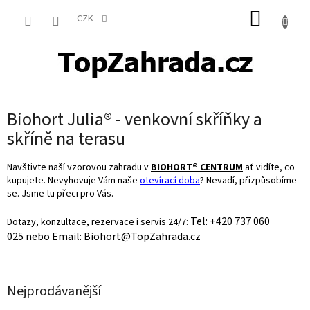
Přejít
NÁKUP
na
CZK
obsah
KOŠÍK
Biohort Julia® - venkovní skříňky a
skříně na terasu
Navštivte naší vzorovou zahradu v
BIOHORT® CENTRUM
ať vidíte, co
kupujete. Nevyhovuje Vám naše
otevírací doba
? Nevadí, přizpůsobíme
se. Jsme tu přeci pro Vás.
Tel: +420 737 060
Dotazy, konzultace, rezervace i servis 24/7:
025 nebo Email:
Biohort@TopZahrada.cz
Nejprodávanější