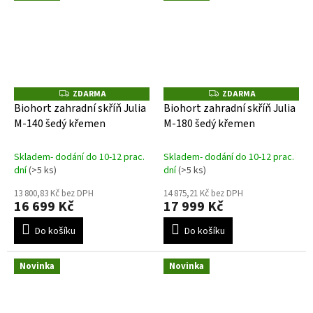
ZDARMA
ZDARMA
Z
Z
D
D
Biohort zahradní skříň Julia
Biohort zahradní skříň Julia
A
A
M-140 šedý křemen
M-180 šedý křemen
R
R
M
M
A
A
Skladem- dodání do 10-12 prac.
Skladem- dodání do 10-12 prac.
dní
(>5 ks)
dní
(>5 ks)
13 800,83 Kč bez DPH
14 875,21 Kč bez DPH
16 699 Kč
17 999 Kč
Do košíku
Do košíku
Novinka
Novinka