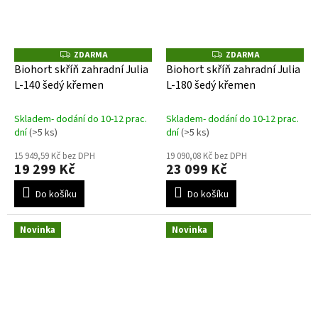
ZDARMA
ZDARMA
Z
Z
D
D
Biohort skříň zahradní Julia
Biohort skříň zahradní Julia
A
A
L-140 šedý křemen
L-180 šedý křemen
R
R
M
M
A
A
Skladem- dodání do 10-12 prac.
Skladem- dodání do 10-12 prac.
dní
(>5 ks)
dní
(>5 ks)
15 949,59 Kč bez DPH
19 090,08 Kč bez DPH
19 299 Kč
23 099 Kč
Do košíku
Do košíku
Novinka
Novinka