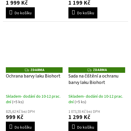
1 999 Kč
1 199 Kč
Do košíku
Do košíku
ZDARMA
ZDARMA
Z
Z
D
D
Ochrana barvy laku Biohort
Sada na čištění a ochranu
A
A
barvy laku Biohort
R
R
M
M
A
A
Skladem- dodání do 10-12 prac.
Skladem- dodání do 10-12 prac.
dní
(>5 ks)
dní
(>5 ks)
825,62 Kč bez DPH
1 073,55 Kč bez DPH
999 Kč
1 299 Kč
Do košíku
Do košíku