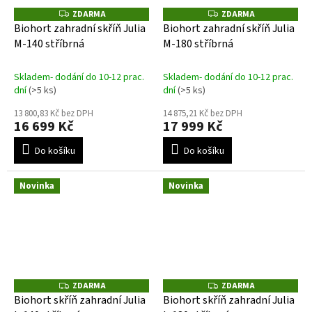
ZDARMA
ZDARMA
Z
Z
D
D
Biohort zahradní skříň Julia
Biohort zahradní skříň Julia
A
A
M-140 stříbrná
M-180 stříbrná
R
R
M
M
A
A
Skladem- dodání do 10-12 prac.
Skladem- dodání do 10-12 prac.
dní
(>5 ks)
dní
(>5 ks)
13 800,83 Kč bez DPH
14 875,21 Kč bez DPH
16 699 Kč
17 999 Kč
Do košíku
Do košíku
Novinka
Novinka
ZDARMA
ZDARMA
Z
Z
D
D
Biohort skříň zahradní Julia
Biohort skříň zahradní Julia
A
A