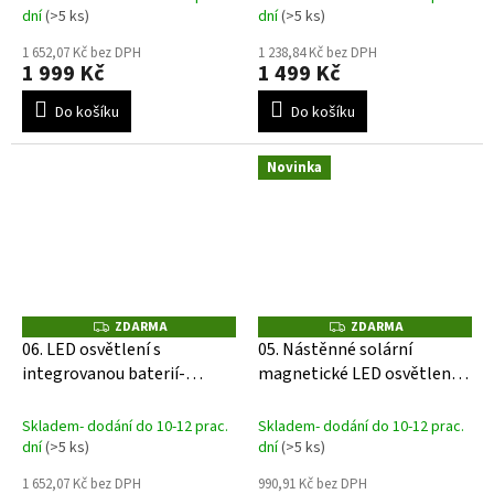
dní
(>5 ks)
dní
(>5 ks)
1 652,07 Kč bez DPH
1 238,84 Kč bez DPH
1 999 Kč
1 499 Kč
Do košíku
Do košíku
Novinka
ZDARMA
ZDARMA
Z
Z
D
D
06. LED osvětlení s
05. Nástěnné solární
A
A
integrovanou baterií-
magnetické LED osvětlení s
R
R
M
M
domek, skříň a box
integrovanou baterií
A
A
Skladem- dodání do 10-12 prac.
Skladem- dodání do 10-12 prac.
dní
(>5 ks)
dní
(>5 ks)
1 652,07 Kč bez DPH
990,91 Kč bez DPH