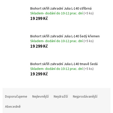
Biohort skříň zahradní Julia L-140 stříbrná
Skladem- dodání do 10-12 prac. dní
(>5 ks)
19 299 Kč
Biohort skříň zahradní Julia L-140 šedý křemen
Skladem- dodání do 10-12 prac. dní
(>5 ks)
19 299 Kč
Biohort skříň zahradní Julia L-140 tmavě šedá
Skladem- dodání do 10-12 prac. dní
(>5 ks)
19 299 Kč
Ř
a
Doporučujeme
Nejlevnější
Nejdražší
Nejprodávanější
z
e
Abecedně
n