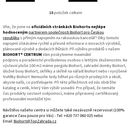
18
položek celkem
O
v
l
Víte, že jsme na
oficiálních stránkách Biohortu nejlépe
á
hodnoceným
partnerem společnosti Biohort pro Českou
d
republiku
s přímým napojením na rakouskou kancelář? Díky tomuto
a
napojení získáváme rychlé a přesné informace o inovacích výrobků,
c
plánované výrobě a dodacích lhůtách. Při výběru produktů v našem
í
BIOHORT® CENTRUM
Vám poskytneme maximální
p
podporu a poradenství proškolenou osobou s letitými zkušenostmi. Na
r
výstavní ploše 100 m2 máme pergolu Biohort, zahradní domky Biohort,
v
úložné boxy Biohort, skříňky a skříně na nářadí Biohort nebo i vyvýšené
k
truhlíky Biohort. Nemusíte tedy běhat po různých prodejcích a okolí,
y
abyste našli, co potřebujete. Při této příležitosti od nás obdržíte
v
katalog a ceník, který Vám výběr usnadní. Pro případ, že nemáte
ý
čas produkty sestavit svépomocí, máme připravený certifikovaný
p
profesionální montážní tým.
i
s
Návštěvu našeho centra si můžete také nezávazně rezervovat (100%
u
garance času pouze pro Vás) - Tel: +420 737 060 025 nebo
Email:
Biohort@TopZahrada.cz