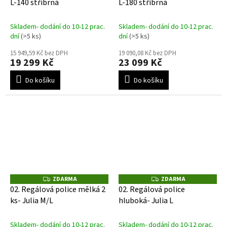
L-140 stříbrná
L-180 stříbrná
R
R
M
M
A
A
Skladem- dodání do 10-12 prac.
Skladem- dodání do 10-12 prac.
dní
(>5 ks)
dní
(>5 ks)
15 949,59 Kč bez DPH
19 090,08 Kč bez DPH
19 299 Kč
23 099 Kč
Do košíku
Do košíku
ZDARMA
ZDARMA
Z
Z
D
D
02. Regálová police mělká 2
02. Regálová police
A
A
ks- Julia M/L
hluboká- Julia L
R
R
M
M
A
A
Skladem- dodání do 10-12 prac.
Skladem- dodání do 10-12 prac.