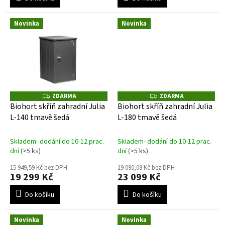
Novinka
Novinka
ZDARMA
ZDARMA
Z
Z
D
D
Biohort skříň zahradní Julia
Biohort skříň zahradní Julia
A
A
L-140 tmavě šedá
L-180 tmavě šedá
R
R
M
M
A
A
Skladem- dodání do 10-12 prac.
Skladem- dodání do 10-12 prac.
dní
(>5 ks)
dní
(>5 ks)
15 949,59 Kč bez DPH
19 090,08 Kč bez DPH
19 299 Kč
23 099 Kč
Do košíku
Do košíku
Novinka
Novinka