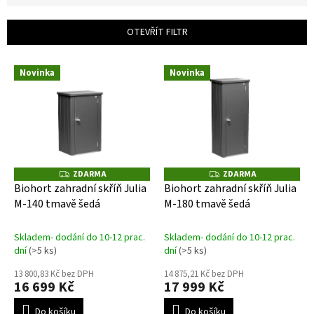
í
p
OTEVŘÍT FILTR
r
o
V
d
Novinka
Novinka
ý
u
p
k
i
t
s
ů
p
r
o
ZDARMA
ZDARMA
Z
Z
D
D
d
Biohort zahradní skříň Julia
Biohort zahradní skříň Julia
A
A
u
M-140 tmavě šedá
M-180 tmavě šedá
R
R
M
M
k
A
A
t
Skladem- dodání do 10-12 prac.
Skladem- dodání do 10-12 prac.
ů
dní
(>5 ks)
dní
(>5 ks)
13 800,83 Kč bez DPH
14 875,21 Kč bez DPH
16 699 Kč
17 999 Kč
Do košíku
Do košíku