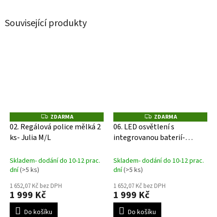
Související produkty
ZDARMA
ZDARMA
Z
Z
D
D
02. Regálová police mělká 2
06. LED osvětlení s
A
A
ks- Julia M/L
integrovanou baterií-
R
R
M
M
domek, skříň a box
A
A
Skladem- dodání do 10-12 prac.
Skladem- dodání do 10-12 prac.
dní
(>5 ks)
dní
(>5 ks)
1 652,07 Kč bez DPH
1 652,07 Kč bez DPH
1 999 Kč
1 999 Kč
Do košíku
Do košíku