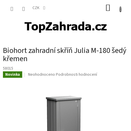
Přejít
NÁKUP
na
CZK
obsah
KOŠÍK
Biohort zahradní skříň Julia M-180 šedý
křemen
58015
Průměrné
Neohodnoceno
Podrobnosti hodnocení
Novinka
hodnocení
produktu
je
0,0
z
5
hvězdiček.