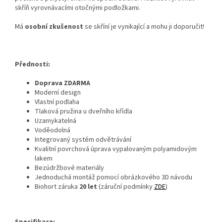
skříň vyrovnávacími otočnými podložkami
.
Má
osobní zkušenost
se skříní je vynikající a mohu ji doporučit!
Přednosti:
Doprava ZDARMA
Moderní design
Vlastní podlaha
Tlaková pružina u dveřního křídla
Uzamykatelná
Voděodolná
Integrovaný systém odvětrávání
Kvalitní povrchová úprava vypalovaným polyamidovým
lakem
Bezúdržbové materiály
Jednoduchá montáž pomocí obrázkového 3D návodu
Biohort záruka
20 let
(záruční podmínky
ZDE
)
Specifikace: