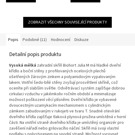
ZOBRAZIT VŠECHNY SOUVISEJÍCÍ PRODUKTY
Popis
Podobné (11)
Hodnocení
Diskuze
Detailní popis produktu
Vysoká
mělká
zahradní skříň Biohort Julia M má hladké dveřní
křídlo a boční stěny z profilovaných ocelových plechů
ošetřených žárovým zinkem a polyamidovým vypalovaným
lakem. Vnitřní šedo-bílé stěny zvyšují prosvětlení skříně, což
oceníte při slabším světle. Odvětrávací systém zajišťuje dobrou
cirkulaci vzduchu v jakémkoliv ročním období a minimalizuje
možnost poškození věcí plísněmi. D
veřní křídlo je vybavené
dvoucestným uzamykacím mechanismem s cylindrickým
zámkem zabudovaným v rukojeti ve tvaru T. Snadné otevírání
dveřního křídla zajišťuje tlaková plynová pružina umístěná v horní
části. Na vnitřní straně dveřního křídla je umístěný organizér pro
zavěšení nářadí nebo grilovacího náčiní. Skříň má svoji vlastní
podlahu s polystyrenem na spodní straně. Možnost vyrovnat