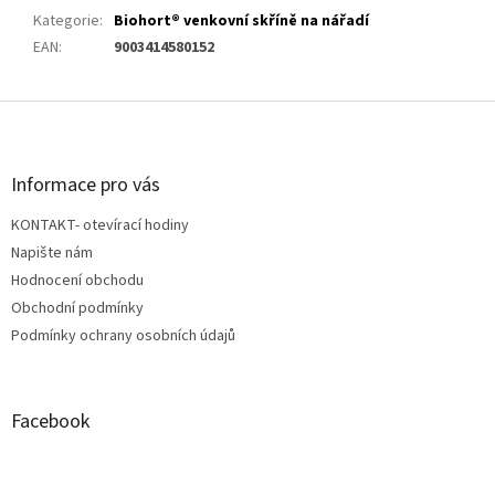
Kategorie
:
Biohort® venkovní skříně na nářadí
EAN
:
9003414580152
Z
á
p
a
Informace pro vás
t
KONTAKT- otevírací hodiny
í
Napište nám
Hodnocení obchodu
Obchodní podmínky
Podmínky ochrany osobních údajů
Facebook