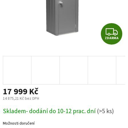
Z
ZDARMA
D
A
R
M
17 999 Kč
A
14 875,21 Kč bez DPH
Měrná
Skladem- dodání do 10-12 prac. dní
(>5 ks)
cena:
Možnosti doručení