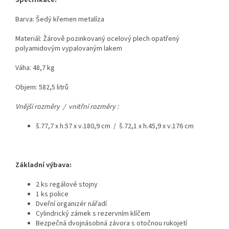
Barva: Šedý křemen metalíza
Materiál: Žárově pozinkovaný ocelový plech opatřený
polyamidovým vypalovaným lakem
Váha: 48,7 kg
Objem: 582,5 litrů
Vnější rozměry / vnitřní rozměry :
š.77,7 x h.57 x v.180,9 cm / š.72,1 x h.45,9 x v.176 cm
Základní výbava:
2 ks regálové stojny
1 ks police
Dveřní organizér nářadí
Cylindrický zámek s rezervním klíčem
Bezpečná dvojnásobná závora s otočnou rukojetí