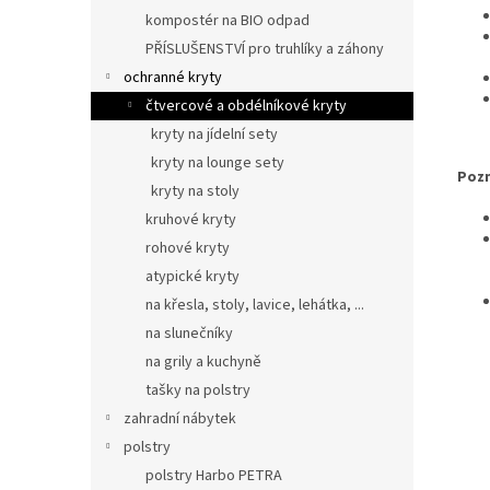
kompostér na BIO odpad
PŘÍSLUŠENSTVÍ pro truhlíky a záhony
ochranné kryty
čtvercové a obdélníkové kryty
kryty na jídelní sety
kryty na lounge sety
Poz
kryty na stoly
kruhové kryty
rohové kryty
atypické kryty
na křesla, stoly, lavice, lehátka, ...
na slunečníky
na grily a kuchyně
tašky na polstry
zahradní nábytek
polstry
polstry Harbo PETRA