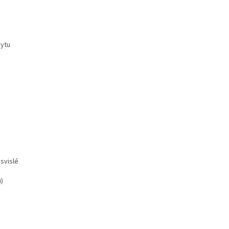
rytu
svislé
)