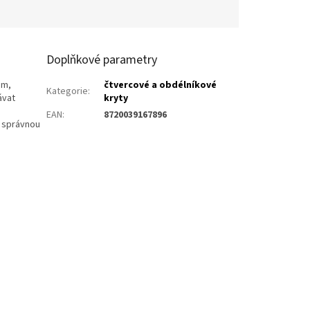
Doplňkové parametry
em,
čtvercové a obdélníkové
Kategorie
:
ávat
kryty
EAN
:
8720039167896
o správnou