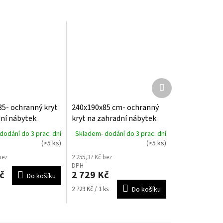
Další
produkt
5- ochranný kryt
240x190x85 cm- ochranný
ní nábytek
kryt na zahradní nábytek
r
AeroCover
dodání do 3 prac. dní
Skladem- dodání do 3 prac. dní
(>5 ks)
(>5 ks)
bez
2 255,37 Kč bez
DPH
č
2 729 Kč
Do košíku
Měrná
2 729 Kč / 1 ks
Do košíku
cena: