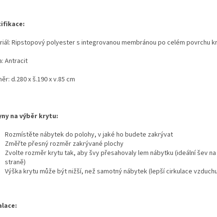
ifikace:
riál: Ripstopový polyester s integrovanou membránou po celém povrchu k
: Antracit
r: d.280 x š.190 x v.85 cm
ny na výběr krytu:
Rozmístěte nábytek do polohy, v jaké ho budete zakrývat
Změřte přesný rozměr zakrývané plochy
Zvolte rozměr krytu tak, aby švy přesahovaly lem nábytku (ideální šev na 
straně)
Výška krytu může být nižší, než samotný nábytek (lepší cirkulace vzduchu
alace: