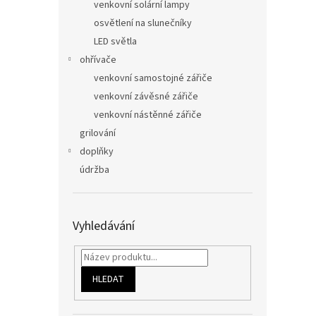
venkovní solární lampy
osvětlení na slunečníky
LED světla
ohřívače
venkovní samostojné zářiče
venkovní závěsné zářiče
venkovní nástěnné zářiče
grilování
doplňky
údržba
Vyhledávání
HLEDAT