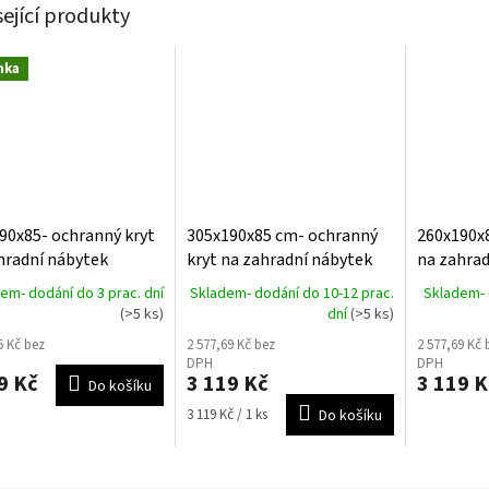
sející produkty
nka
90x85- ochranný kryt
305x190x85 cm- ochranný
260x190x8
hradní nábytek
kryt na zahradní nábytek
na zahrad
over
AeroCover
AeroCove
em- dodání do 3 prac. dní
Skladem- dodání do 10-12 prac.
Skladem- 
(>5 ks)
dní
(>5 ks)
5 Kč bez
2 577,69 Kč bez
2 577,69 Kč 
DPH
DPH
9 Kč
3 119 Kč
3 119 K
Do košíku
Měrná
3 119 Kč / 1 ks
Do košíku
cena: