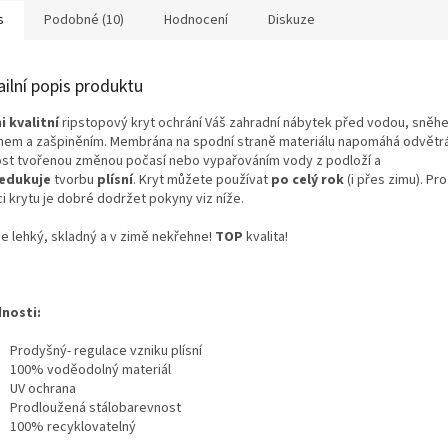
s
Podobné (10)
Hodnocení
Diskuze
ailní popis produktu
i kvalitní
ripstopový kryt ochrání Váš zahradní nábytek před vodou, sněh
hem a zašpiněním. Membrána na spodní straně materiálu napomáhá odvětr
ost tvořenou změnou počasí nebo vypařováním vody z podloží a
edukuje
tvorbu
plísní
. Kryt můžete používat
po celý rok
(i přes zimu). Pr
i krytu je dobré dodržet pokyny viz níže.
je lehký, skladný a v zimě nekřehne!
TOP
kvalita!
nosti:
Prodyšný- regulace vzniku plísní
100% voděodolný materiál
UV ochrana
Prodloužená stálobarevnost
100% recyklovatelný