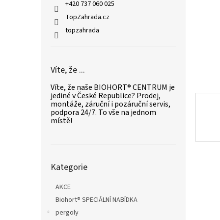
n
+420 737 060 025
e
TopZahrada.cz
l
topzahrada
Víte, že ...
Víte, že naše BIOHORT® CENTRUM je
jediné v České Republice? Prodej,
montáže, záruční i pozáruční servis,
podpora 24/7. To vše na jednom
místě!
Přeskočit
Kategorie
kategorie
AKCE
Biohort® SPECIÁLNÍ NABÍDKA
pergoly