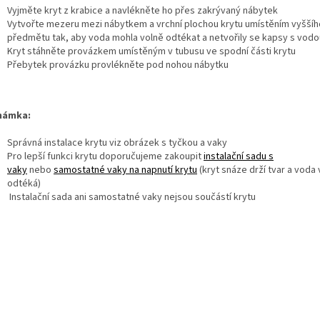
Vyjměte kryt z krabice a navlékněte ho přes zakrývaný nábytek
Vytvořte mezeru mezi nábytkem a vrchní plochou krytu umístěním vyššíh
předmětu tak, aby voda mohla volně odtékat a netvořily se kapsy s vodo
Kryt stáhněte provázkem umístěným v tubusu ve spodní části krytu
Přebytek provázku provlékněte pod nohou nábytku
námka:
S
právná instalace krytu viz obrázek s tyčkou a vaky
P
ro
lepší funkci krytu doporučujeme zakoupit
instalační sadu s
vaky
nebo
samostatné
vaky na napnutí krytu
(kryt snáze drží tvar
a voda 
odtéká)
Instalační sada ani samostatné vaky nejsou součástí krytu