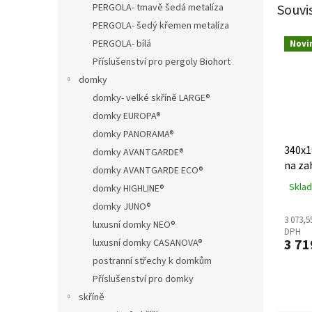
Souvi
PERGOLA- tmavě šedá metalíza
PERGOLA- šedý křemen metalíza
PERGOLA- bílá
Novi
Příslušenství pro pergoly Biohort
domky
domky- velké skříně LARGE®
domky EUROPA®
domky PANORAMA®
340x1
domky AVANTGARDE®
na za
domky AVANTGARDE ECO®
AeroC
Sklad
domky HIGHLINE®
domky JUNO®
3 073,5
luxusní domky NEO®
DPH
3 71
luxusní domky CASANOVA®
postranní střechy k domkům
Příslušenství pro domky
skříně