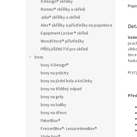
X-Design® skříňky
Popi
Romeo® skříňky a skříně
Julia® skříňky a skříně
Alex® skříňky a přístřešky na popelnice
Det
Equipment Locker® skříně
Velm
WoodStock® přístřešky
prac
PŘÍSLUŠENSTVÍ pro skříně
vlhk
tím
r
boxy
funkc
boxy X-Design®
Kryt 
boxy na polstry
boxy na jízdní kola a kočárky
boxy na tříděný odpad
Před
boxy na grily
boxy na balíky
boxy na dřevo
PaketBox®
FreizeitBox®- LeisuretimeBox®
Style box®