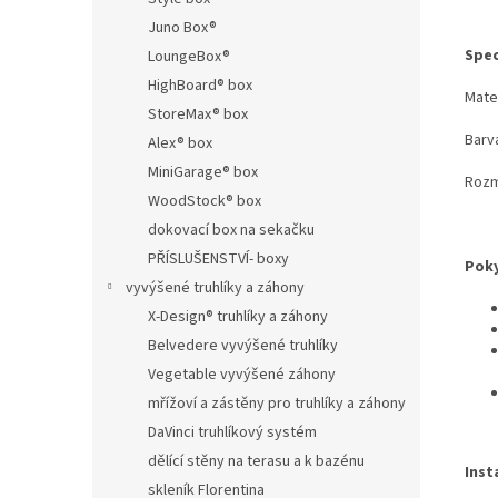
Juno Box®
Spec
LoungeBox®
HighBoard® box
Mate
StoreMax® box
Barva
Alex® box
MiniGarage® box
Rozmě
WoodStock® box
dokovací box na sekačku
PŘÍSLUŠENSTVÍ- boxy
Poky
vyvýšené truhlíky a záhony
X-Design® truhlíky a záhony
Belvedere vyvýšené truhlíky
Vegetable vyvýšené záhony
mřížoví a zástěny pro truhlíky a záhony
DaVinci truhlíkový systém
dělící stěny na terasu a k bazénu
Inst
skleník Florentina