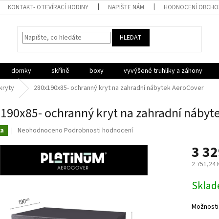
KONTAKT- OTEVÍRACÍ HODINY
NAPIŠTE NÁM
HODNOCENÍ OBCH
HLEDAT
domky
skříně
boxy
vyvýšené truhlíky a záhony
kryty
280x190x85- ochranný kryt na zahradní nábytek AeroCover
190x85- ochranný kryt na zahradní nábyt
Průměrné
Neohodnoceno
Podrobnosti hodnocení
ka
hodnocení
3 32
produktu
je
2 751,24
0,0
z
Měrná
Sklad
5
cena:
hvězdiček.
Možnosti