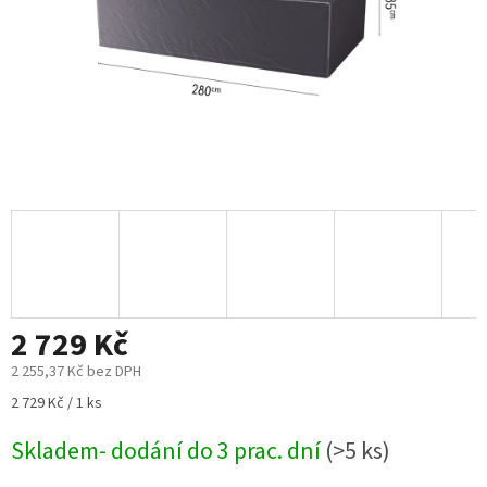
2 729 Kč
2 255,37 Kč bez DPH
Měrná
2 729 Kč / 1 ks
cena:
Skladem- dodání do 3 prac. dní
(>5 ks)