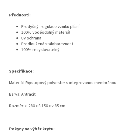
Přednosti:
Prodyšný- regulace vzniku plísní
100% voděodolný materiál
UV ochrana
Prodloužená stálobarevnost
100% recyklovatelný
Specifikace:
Materiál: Ripstopový polyester s integrovanou membránou
Barva: Antracit
Rozměr: d.280 x š.150 x v.85 cm
Pokyny na výběr krytu: