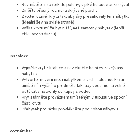
Rozmístěte nábytek do polohy, v jaké ho budete zakrývat
Změřte přesný rozměr zakrývané plochy
Zvolte rozměr krytu tak, aby švy přesahovaly lem nábytku
(ideální šev na svislé straně)
Výška krytu může být nižší, než samotný nábytek (lepší
cirkulace vzduchu)
Instalace:
Vyjměte kryt z krabice a navlékněte ho přes zakrývaný
nábytek
Vytvořte mezeru mezi nábytkem a vrchní plochou krytu
umístěním vyššího předmětu tak, aby voda mohla volně
odtékat a netvořily se kapsy s vodou
Kryt stáhněte provázkem umístěným v tubusu ve spodní
části krytu
Přebytek provázku provlékněte pod nohou nábytku
Poznámka: