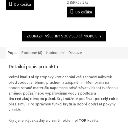
Měrná
2 859 Kč / 1 ks
Do košíku
cena:
Do košíku
ZOBRAZIT VŠECHNY SOUVISEJÍCÍ PRODUKTY
Popis
Podobné (8)
Hodnocení
Diskuze
Detailní popis produktu
Velmi kvalitní
ripstopový kryt ochrání Váš zahradní nábytek
před vodou, sněhem, prachem a zašpiněním. Membrána na
spodní straně materiálu napomáhá odvětrávat vlhkost tvořenou
změnou počasí nebo vypařováním vody z podloží a
tím
redukuje
tvorbu
plísní
. Kryt můžete používat
po celý rok
(i
přes zimu). Pro správnou funkci krytu je dobré dodržet pokyny
viz níže.
Kryt je lehký, skladný a v zimě nekřehne!
TOP
kvalita!