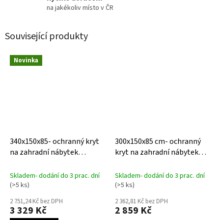
na jakékoliv místo v ČR
Související produkty
Novinka
340x150x85- ochranný kryt
300x150x85 cm- ochranný
na zahradní nábytek
kryt na zahradní nábytek
AeroCover
AeroCover
Skladem- dodání do 3 prac. dní
Skladem- dodání do 3 prac. dní
(>5 ks)
(>5 ks)
2 751,24 Kč bez DPH
2 362,81 Kč bez DPH
3 329 Kč
2 859 Kč