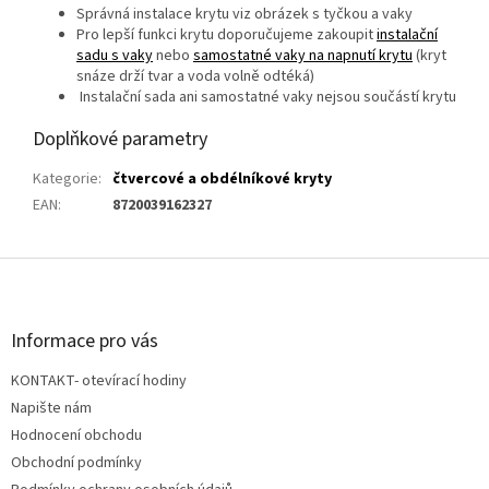
S
právná instalace krytu viz obrázek s tyčkou a vaky
P
ro
lepší funkci krytu doporučujeme zakoupit
instalační
sadu s vaky
nebo
samostatné
vaky na napnutí krytu
(kryt
snáze drží tvar
a voda volně odtéká)
Instalační sada ani samostatné vaky nejsou součástí krytu
Doplňkové parametry
Kategorie
:
čtvercové a obdélníkové kryty
EAN
:
8720039162327
Z
á
p
a
Informace pro vás
t
KONTAKT- otevírací hodiny
í
Napište nám
Hodnocení obchodu
Obchodní podmínky