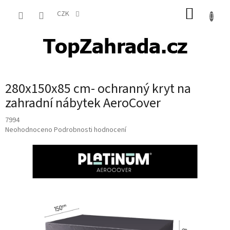
Přejít
NÁKUP
na
CZK
obsah
KOŠÍK
280x150x85 cm- ochranný kryt na
zahradní nábytek AeroCover
7994
Průměrné
Neohodnoceno
Podrobnosti hodnocení
hodnocení
produktu
je
0,0
z
5
hvězdiček.