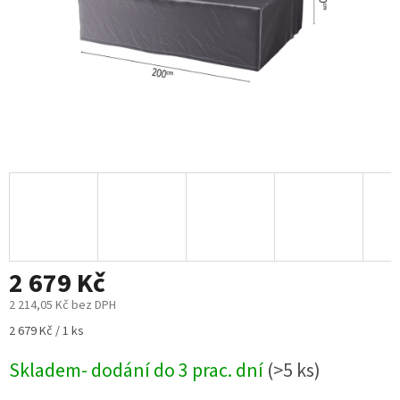
2 679 Kč
2 214,05 Kč bez DPH
Měrná
2 679 Kč / 1 ks
cena:
Skladem- dodání do 3 prac. dní
(>5 ks)