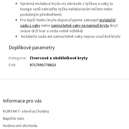
S
právná instalace krytu viz obrázek s tyčkou a vaky (u
lounge setů nahraďte tyčku nafukovacím míčem nebo
podobným předmětem)
P
ro
lepší funkci krytu doporučujeme zakoupit
instalační
sadu s vaky
nebo
samostatné
vaky na napnutí krytu
(kryt
snáze drží tvar
a voda volně odtéká)
Instalační sada ani samostatné vaky nejsou součástí krytu
Doplňkové parametry
Kategorie
:
čtvercové a obdélníkové kryty
EAN
:
8717591778622
Z
á
p
a
Informace pro vás
t
KONTAKT- otevírací hodiny
í
Napište nám
Hodnocení obchodu