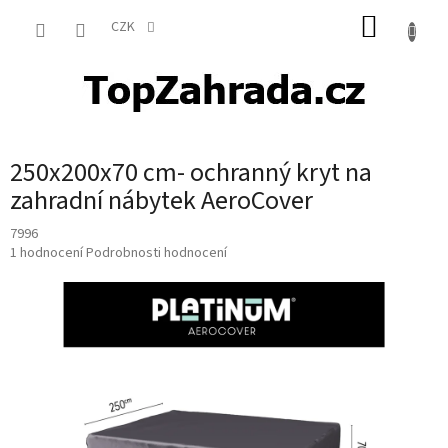
Přejít
NÁKUP
na
CZK
obsah
KOŠÍK
250x200x70 cm- ochranný kryt na
zahradní nábytek AeroCover
7996
Průměrné
1 hodnocení
Podrobnosti hodnocení
hodnocení
produktu
je
5,0
z
5
hvězdiček.