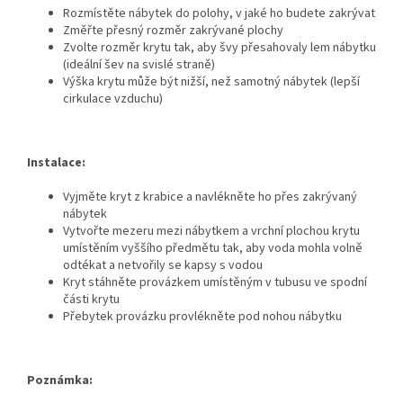
Rozmístěte nábytek do polohy, v jaké ho budete zakrývat
Změřte přesný rozměr zakrývané plochy
Zvolte rozměr krytu tak, aby švy přesahovaly lem nábytku
(ideální šev na svislé straně)
Výška krytu může být nižší, než samotný nábytek (lepší
cirkulace vzduchu)
Instalace:
Vyjměte kryt z krabice a navlékněte ho přes zakrývaný
nábytek
Vytvořte mezeru mezi nábytkem a vrchní plochou krytu
umístěním vyššího předmětu tak, aby voda mohla volně
odtékat a netvořily se kapsy s vodou
Kryt stáhněte provázkem umístěným v tubusu ve spodní
části krytu
Přebytek provázku provlékněte pod nohou nábytku
Poznámka: