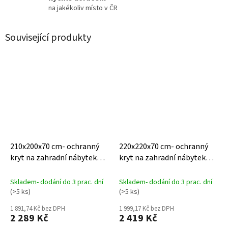
na jakékoliv místo v ČR
Související produkty
210x200x70 cm- ochranný
220x220x70 cm- ochranný
kryt na zahradní nábytek
kryt na zahradní nábytek
AeroCover
AeroCover
Skladem- dodání do 3 prac. dní
Skladem- dodání do 3 prac. dní
(>5 ks)
(>5 ks)
1 891,74 Kč bez DPH
1 999,17 Kč bez DPH
2 289 Kč
2 419 Kč