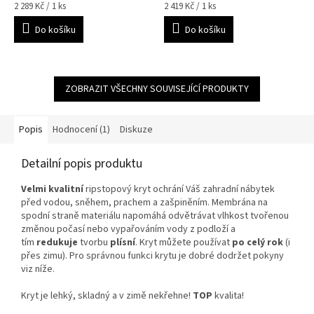
Měrná
Měrná
2 289 Kč / 1 ks
2 419 Kč / 1 ks
cena:
cena:
Do košíku
Do košíku
ZOBRAZIT VŠECHNY SOUVISEJÍCÍ PRODUKTY
Popis
Hodnocení (1)
Diskuze
Detailní popis produktu
Velmi kvalitní
ripstopový kryt ochrání Váš zahradní nábytek
před vodou, sněhem, prachem a zašpiněním. Membrána na
spodní straně materiálu napomáhá odvětrávat vlhkost tvořenou
změnou počasí nebo vypařováním vody z podloží a
tím
redukuje
tvorbu
plísní
. Kryt můžete používat
po celý rok
(i
přes zimu). Pro správnou funkci krytu je dobré dodržet pokyny
viz níže.
Kryt je lehký, skladný a v zimě nekřehne!
TOP
kvalita!