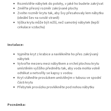
Rozmístěte nábytek do polohy, v jaké ho budete zakrývat
Změřte přesný rozměr zakrývané plochy
Zvolte rozměr krytu tak, aby švy přesahovaly lem nábytku
(ideální šev na svislé straně)
Výška krytu může být nižší, než samotný nábytek (lepší
cirkulace vzduchu)
Instalace:
Vyjměte kryt z krabice a navlékněte ho přes zakrývaný
nábytek
Vytvořte mezeru mezi nábytkem a vrchní plochou krytu
umístěním vyššího předmětu tak, aby voda mohla volně
odtékat a netvořily se kapsy s vodou
Kryt stáhněte provázkem umístěným v tubusu ve spodní
části krytu
Přebytek provázku provlékněte pod nohou nábytku
Poznámka: