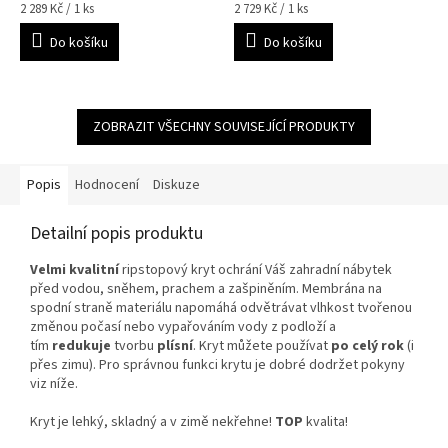
Měrná
Měrná
2 289 Kč / 1 ks
2 729 Kč / 1 ks
cena:
cena:
Do košíku
Do košíku
ZOBRAZIT VŠECHNY SOUVISEJÍCÍ PRODUKTY
Popis
Hodnocení
Diskuze
Detailní popis produktu
Velmi kvalitní
ripstopový kryt ochrání Váš zahradní nábytek
před vodou, sněhem, prachem a zašpiněním. Membrána na
spodní straně materiálu napomáhá odvětrávat vlhkost tvořenou
změnou počasí nebo vypařováním vody z podloží a
tím
redukuje
tvorbu
plísní
. Kryt můžete používat
po celý rok
(i
přes zimu). Pro správnou funkci krytu je dobré dodržet pokyny
viz níže.
Kryt je lehký, skladný a v zimě nekřehne!
TOP
kvalita!