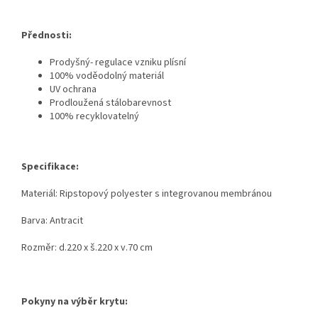
Přednosti:
Prodyšný- regulace vzniku plísní
100% voděodolný materiál
UV ochrana
Prodloužená stálobarevnost
100% recyklovatelný
Specifikace:
Materiál: Ripstopový polyester s integrovanou membránou
Barva: Antracit
Rozměr: d.220 x š.220 x v.70 cm
Pokyny na výběr krytu: