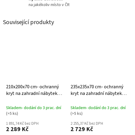
na jakékoliv místo v ČR
Související produkty
210x200x70 cm- ochranný
235x235x70 cm- ochranný
kryt na zahradní nábytek
kryt na zahradní nábytek
AeroCover
AeroCover
Skladem- dodání do 3 prac. dní
Skladem- dodání do 3 prac. dní
(>5 ks)
(>5 ks)
1 891,74 Kč bez DPH
2 255,37 Kč bez DPH
2 289 Kč
2 729 Kč