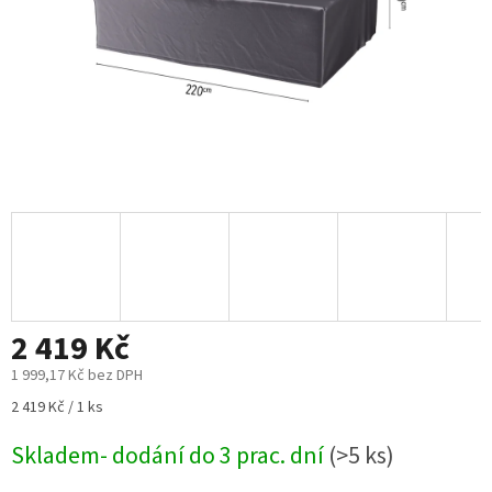
2 419 Kč
1 999,17 Kč bez DPH
Měrná
2 419 Kč / 1 ks
cena:
Skladem- dodání do 3 prac. dní
(>5 ks)