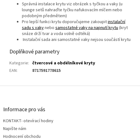
S
právná instalace krytu viz obrázek s tyčkou a vaky (u
lounge setů nahraďte tyčku nafukovacím míčem nebo
podobným předmětem)
P
ro
lepší funkci krytu doporučujeme zakoupit
instalační
sadu s vaky
nebo
samostatné
vaky na napnutí krytu
(kryt
snáze drží tvar
a voda volně odtéká)
Instalační sada ani samostatné vaky nejsou součástí krytu
Doplňkové parametry
Kategorie
:
čtvercové a obdélníkové kryty
EAN
:
8717591778615
Z
á
p
a
Informace pro vás
t
KONTAKT- otevírací hodiny
í
Napište nám
Hodnocení obchodu