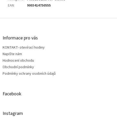
EAN
:
9003414750555
Z
á
p
a
Informace pro vás
t
KONTAKT- otevírací hodiny
í
Napište nám
Hodnocení obchodu
Obchodní podmínky
Podmínky ochrany osobních údajů
Facebook
Instagram