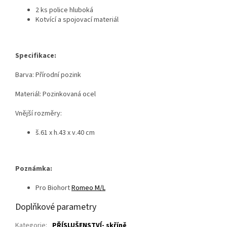
2 ks police hluboká
Kotvící a spojovací materiál
Specifikace:
Barva: Přírodní pozink
Materiál: P
ozinkovaná ocel
Vnější rozměry:
š.61 x h.43 x v.40 cm
Poznámka:
Pro Biohort
Romeo M/L
Doplňkové parametry
Kategorie
:
PŘÍSLUŠENSTVÍ- skříně