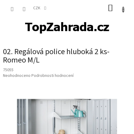
Přejít
NÁKUP
na
CZK
obsah
KOŠÍK
02. Regálová police hluboká 2 ks-
Romeo M/L
75055
Průměrné
Neohodnoceno
Podrobnosti hodnocení
hodnocení
produktu
je
0,0
z
5
hvězdiček.