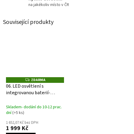
na jakékoliv místo v ČR
Související produkty
ZDARMA
Z
D
06. LED osvětlení s
A
integrovanou baterií-
R
M
domek, skříň a box
A
Skladem- dodání do 10-12 prac.
dní
(>5 ks)
1 652,07 Kč bez DPH
1 999 Kč