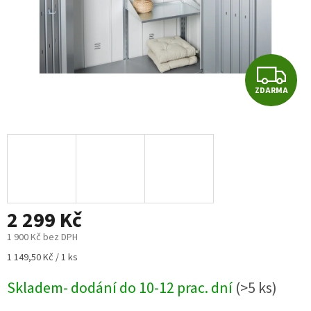
Z
ZDARMA
D
A
R
M
2 299 Kč
A
1 900 Kč bez DPH
Měrná
1 149,50 Kč / 1 ks
cena:
Skladem- dodání do 10-12 prac. dní
(>5 ks)