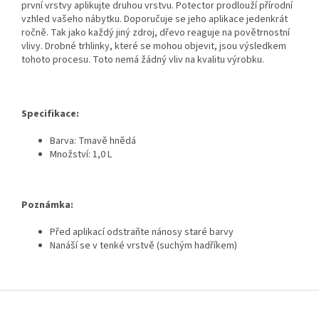
první vrstvy aplikujte druhou vrstvu. Potector prodlouží přírodní
vzhled vašeho nábytku. Doporučuje se jeho aplikace jedenkrát
ročně. Tak jako každý jiný zdroj, dřevo reaguje na povětrnostní
vlivy. Drobné trhlinky, které se mohou objevit, jsou výsledkem
tohoto procesu. Toto nemá žádný vliv na kvalitu výrobku.
Specifikace:
Barva: Tmavě hnědá
Množství: 1,0 L
Poznámka:
Před aplikací odstraňte nánosy staré barvy
Nanáší se v tenké vrstvě (suchým hadříkem)
Z
á