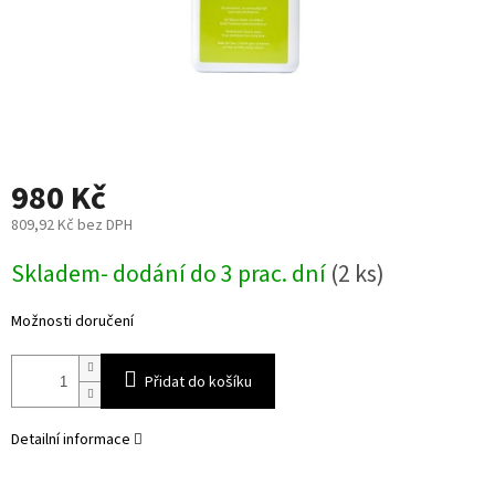
980 Kč
809,92 Kč bez DPH
Měrná
Skladem- dodání do 3 prac. dní
(2 ks)
cena:
Možnosti doručení
Přidat do košíku
Detailní informace