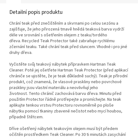
Detailní popis produktu
Chrání teak před znečištěním a skvrnami po celou sezónu a
zajišťuje, že jeho přirozená tmavě hnědá teaková barva vydrží
déle ve srovnání s ošetřením olejem z teaku/tvrdého
dřeva. Recycled Teak Protector také zabraňuje rychlému
zčernání teaku. Také chrání teak před sluncem. Vhodné i pro jiné
druhy dřeva.
Vyčistěte svůj teakový nábytek přípravkem Hartman Teak
Cleaner. Poté jej ošetřete Hartman Teak Protector (před aplikací
chrániče se ujistěte, že je teak důkladně suchý). Teak je přírodní
produkt, což znamená, že vlasové praskliny nebo povrchové
praskliny jsou vlastní materiálu a neovlivňují jeho
životnost. Tento chránič zachovává barvu dřeva.
Minutu před
použitím Protector řádně protřepejte a promíchejte. Na teak
aplikujte tenkou vrstvu Protectoru rovnoměrně po ploše
nábytku pomocí tkaniny zbavené nečistot nebo mycí houbou,
případně štětcem.
Dříve ošetřený nábytek teakovým olejem musí být předem
očištěn prostředkem Teak Cleaner. Po 30 ti minutách zasychání