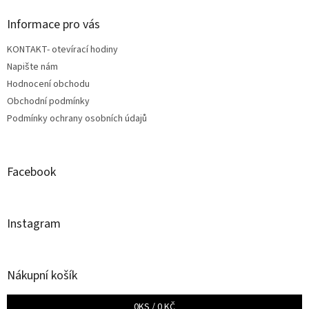
p
a
Informace pro vás
t
KONTAKT- otevírací hodiny
í
Napište nám
Hodnocení obchodu
Obchodní podmínky
Podmínky ochrany osobních údajů
Facebook
Instagram
Nákupní košík
0
KS /
0 KČ