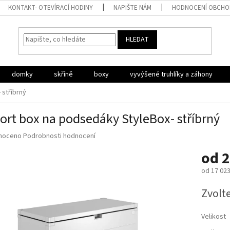
KONTAKT- OTEVÍRACÍ HODINY
NAPIŠTE NÁM
HODNOCENÍ OBCH
HLEDAT
domky
skříně
boxy
vyvýšené truhlíky a záhony
 stříbrný
ort box na podsedáky StyleBox- stříbrný
né
noceno
Podrobnosti hodnocení
ní
od
2
u
od
17 023
Měrná
Zvolt
cena:
ek.
Velikost