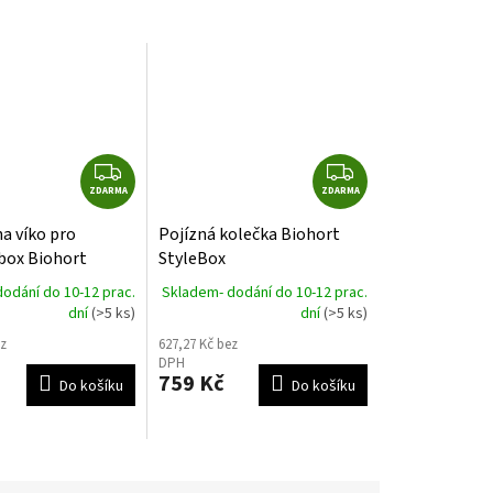
Z
Z
ZDARMA
D
ZDARMA
D
A
A
na víko pro
Pojízná kolečka Biohort
R
R
box Biohort
StyleBox
M
M
odání do 10-12 prac.
Skladem- dodání do 10-12 prac.
A
A
dní
(>5 ks)
dní
(>5 ks)
z
627,27 Kč bez
DPH
759 Kč
Do košíku
Do košíku