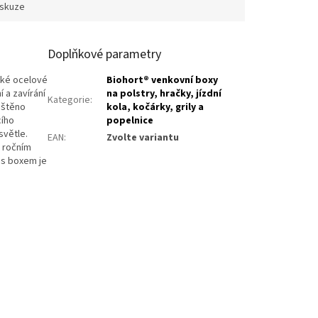
iskuze
Doplňkové parametry
ké ocelové
Biohort® venkovní boxy
 a zavírání
na polstry, hračky, jízdní
Kategorie
:
ištěno
kola, kočárky, grily a
cího
popelnice
světle.
EAN
:
Zvolte variantu
v ročním
s boxem je