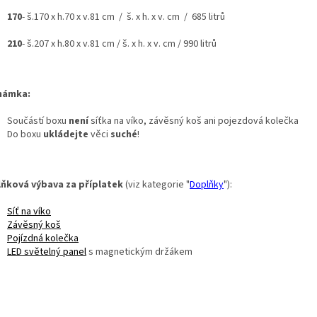
170
- š.170 x h.70 x v.81 cm / š. x h. x v. cm / 685 litrů
210
- š.207 x h.80 x v.81 cm / š. x h. x v. cm / 990 litrů
námka:
Součástí boxu
není
síťka na víko, závěsný koš ani pojezdová kolečka
Do boxu
ukládejte
věci
suché
!
ňková výbava za příplatek
(viz kategorie
"
Doplňky
"):
Síť na víko
Závěsný koš
Pojízdná kolečka
LED světelný panel
s magnetickým držákem