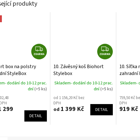
sející produkty
Z
Z
ZDARMA
D
ZDARMA
D
A
A
rt box na polstry
10. Závěsný koš Biohort
10. Síťka 
R
R
dní StyleBox
Stylebox
zahradní 
M
M
SIVE tmavě šedý
em- dodání do 10-12 prac.
Skladem- dodání do 10-12 prac.
Skladem- d
A
A
dní
(>5 ks)
dní
(>5 ks)
02,48
od 1 156,20 Kč bez
759,50 Kč be
 DPH
DPH
DPH
 299
1 399 Kč
919 Kč
od
DETAIL
DETAIL