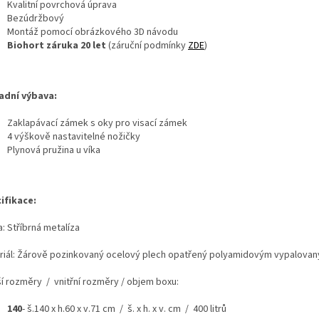
Kvalitní povrchová úprava
Bezúdržbový
Montáž pomocí obrázkového 3D návodu
Biohort záruka 20 let
(záruční podmínky
ZDE
)
adní výbava:
Zaklapávací zámek s oky pro visací zámek
4 výškově nastavitelné nožičky
Plynová pružina u víka
ifikace:
: Stříbrná metalíza
riál: Žárově pozinkovaný ocelový plech opatřený polyamidovým vypalova
ší rozměry / vnitřní rozměry / objem boxu:
140
- š.140 x h.60 x v.71 cm / š. x h. x v. cm / 400 litrů