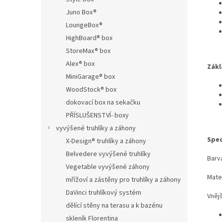
Juno Box®
LoungeBox®
HighBoard® box
StoreMax® box
Alex® box
Zákl
MiniGarage® box
WoodStock® box
dokovací box na sekačku
PŘÍSLUŠENSTVÍ- boxy
vyvýšené truhlíky a záhony
Spec
X-Design® truhlíky a záhony
Belvedere vyvýšené truhlíky
Barva
Vegetable vyvýšené záhony
Mate
mřížoví a zástěny pro truhlíky a záhony
DaVinci truhlíkový systém
Vněj
dělící stěny na terasu a k bazénu
skleník Florentina