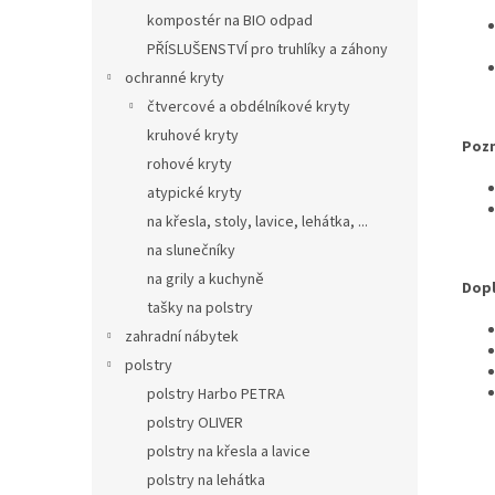
kompostér na BIO odpad
PŘÍSLUŠENSTVÍ pro truhlíky a záhony
ochranné kryty
čtvercové a obdélníkové kryty
kruhové kryty
Poz
rohové kryty
atypické kryty
na křesla, stoly, lavice, lehátka, ...
na slunečníky
na grily a kuchyně
Dopl
tašky na polstry
zahradní nábytek
polstry
polstry Harbo PETRA
polstry OLIVER
polstry na křesla a lavice
polstry na lehátka