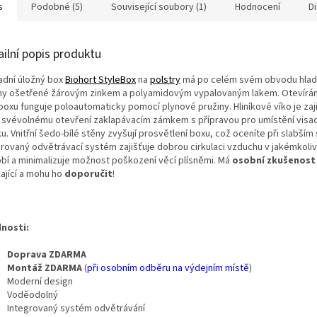
s
Podobné (5)
Související soubory (1)
Hodnocení
D
ailní popis produktu
adní úložný box
Biohort StyleBox
na
polstry
má po celém svém obvodu hlad
hy ošetřené žárovým zinkem a polyamidovým vypalovaným lakem. Otevírání
 boxu funguje poloautomaticky pomocí plynové pružiny. Hliníkové víko je zaj
i svévolnému otevření zaklapávacím zámkem s přípravou pro umístění visa
. Vnitřní šedo-bílé stěny zvyšují prosvětlení boxu, což oceníte při slabším 
grovaný odvětrávací systém zajišťuje dobrou cirkulaci vzduchu v jakémkoli
bí a minimalizuje možnost poškození věcí plísněmi. Má
osobní zkušenost
kající a mohu ho
doporučit
!
nosti:
Doprava ZDARMA
Montáž ZDARMA
(
při osobním odběru na výdejním místě
)
Moderní design
Voděodolný
Integrovaný systém odvětrávání