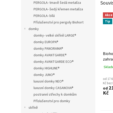
Souvi
PERGOLA- tmavě šedá metalíza
PERGOLA- šedý křemen metalíza
Akce
PERGOLA- bílá
Tip
Příslušenství pro pergoly Biohort
domky
domky- velké skříně LARGE®
domky EUROPA®
domky PANORAMA®
Bioho
domky AVANTGARDE®
zahra
domky AVANTGARDE ECO®
EXCLU
Sklad
domky HIGHLINE®
domky JUNO®
od 17 6
luxusní domky NEO®
Kč bez
21
luxusní domky CASANOVA®
od
Kč
postranní střechy k domkům
Příslušenství pro domky
skříně