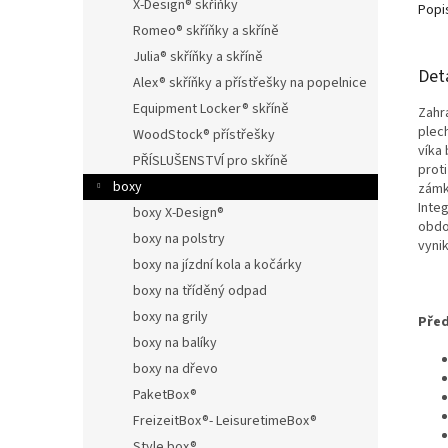
X-Design® skříňky
Popi
Romeo® skříňky a skříně
Julia® skříňky a skříně
Det
Alex® skříňky a přístřešky na popelnice
Equipment Locker® skříně
Zahr
plec
WoodStock® přístřešky
víka
PŘÍSLUŠENSTVÍ pro skříně
prot
boxy
zámku
Inte
boxy X-Design®
obdo
boxy na polstry
vyni
boxy na jízdní kola a kočárky
boxy na tříděný odpad
boxy na grily
Před
boxy na balíky
boxy na dřevo
PaketBox®
FreizeitBox®- LeisuretimeBox®
Style box®