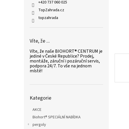
n
+420 737 060 025
e
TopZahrada.cz
l
topzahrada
Víte, že ...
Víte, že naše BIOHORT® CENTRUM je
jediné v České Republice? Prodej,
montáže, záruční i pozáruční servis,
podpora 24/7. To vše na jednom
místě!
Přeskočit
Kategorie
kategorie
AKCE
Biohort® SPECIÁLNÍ NABÍDKA
pergoly