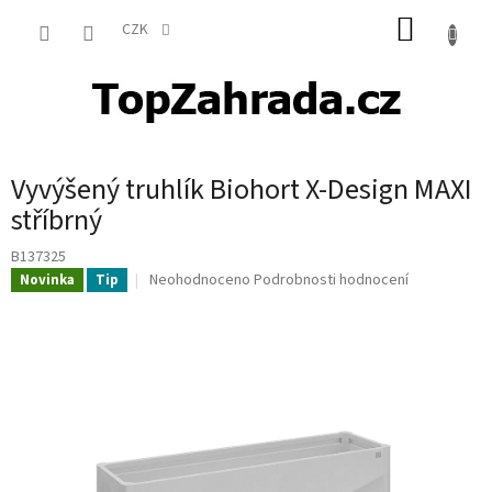
Přejít
NÁKUP
na
CZK
obsah
KOŠÍK
Vyvýšený truhlík Biohort X-Design MAXI
stříbrný
B137325
Průměrné
Neohodnoceno
Podrobnosti hodnocení
Novinka
Tip
hodnocení
produktu
je
0,0
z
5
hvězdiček.