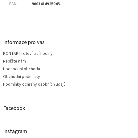
EAN
:
9003414925045
Z
á
p
a
Informace pro vás
t
KONTAKT- otevírací hodiny
í
Napište nám
Hodnocení obchodu
Obchodní podmínky
Podmínky ochrany osobních údajů
Facebook
Instagram