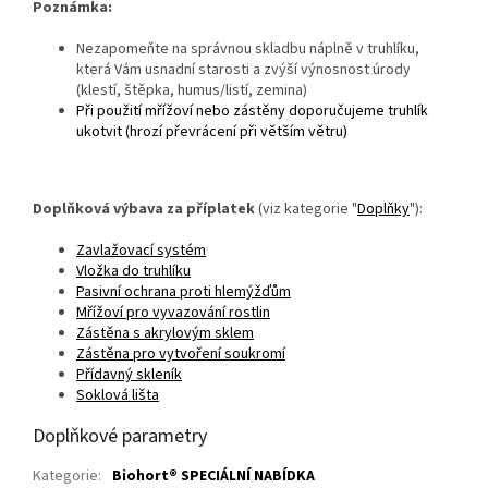
Poznámka:
Nezapomeňte na správnou skladbu náplně v truhlíku
,
která Vám usnadní starosti a zvýší výnosnost úrody
(klestí, štěpka, humus/listí, zemina)
Při použití mřížoví nebo zástěny doporučujeme truhlík
ukotvit (hrozí převrácení při větším větru)
Doplňková výbava za příplatek
(viz kategorie "
Doplňky
"):
Zavlažovací systém
Vložka do truhlíku
Pasivní ochrana proti hlemýžďům
Mřížoví pro vyvazování rostlin
Zástěna s akrylovým sklem
Zástěna pro vytvoření soukromí
Přídavný skleník
Soklová lišta
Doplňkové parametry
Kategorie
:
Biohort® SPECIÁLNÍ NABÍDKA