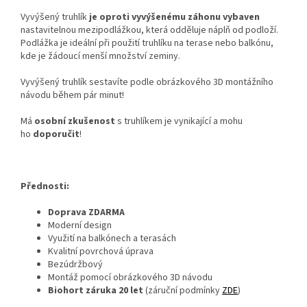
Vyvýšený truhlík
je oproti vyvýšenému záhonu vybaven
nastavitelnou mezipodlážkou, která odděluje náplň od podloží.
Podlážka je ideální při použití truhlíku na terase nebo balkónu,
kde je žádoucí menší množství zeminy.
Vyvýšený truhlík sestavíte podle obrázkového 3D montážního
návodu během pár minut!
Má
osobní zkušenost
s truhlíkem je vynikající a mohu
ho
doporučit
!
Přednosti:
Doprava ZDARMA
Moderní design
Využití na balkónech a terasách
Kvalitní povrchová úprava
Bezúdržbový
Montáž pomocí obrázkového 3D návodu
Biohort záruka 20 let
(záruční podmínky
ZDE
)