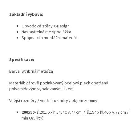
Základní výbava:
Obvodové stěny X-Design
Nastavitelná mezipodlážka
Spojovací a montážní materiál
Specifikace:
Barva: Stříbrná metalíza
Materiál: Žárově pozinkovaný ocelový plech opatřený
polyamidovým vypalovaným lakem
Vnější rozměry / vnitřní rozměry / objem zeminy:
200x50
- š.201,6 x h.54,7 x v.77 cm / š.194 x hl.46 x v.77 cm /
min 685 litrů