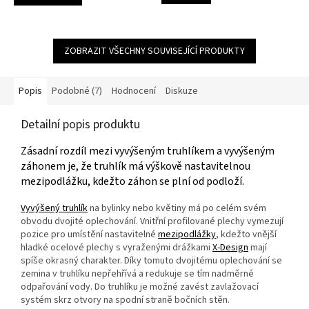
ZOBRAZIT VŠECHNY SOUVISEJÍCÍ PRODUKTY
Popis
Podobné (7)
Hodnocení
Diskuze
Detailní popis produktu
Zásadní rozdíl mezi vyvýšeným truhlíkem a vyvýšeným
záhonem je, že truhlík má výškově nastavitelnou
mezipodlážku, kdežto záhon se plní od podloží.
Vyvýšený truhlík
na bylinky nebo květiny má po celém svém
obvodu dvojité oplechování. Vnitřní profilované plechy vymezují
pozice pro umístění nastavitelné
mezipodlážky
, kdežto vnější
hladké ocelové plechy s vyraženými drážkami
X-Design
mají
spíše okrasný charakter. Díky tomuto dvojitému oplechování se
zemina v truhlíku nepřehřívá a redukuje se tím nadměrné
odpařování vody. Do truhlíku je možné zavést zavlažovací
systém skrz otvory na spodní straně bočních stěn.