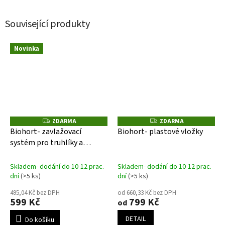
Související produkty
Novinka
ZDARMA
ZDARMA
Z
Z
D
D
Biohort- zavlažovací
Biohort- plastové vložky
A
A
systém pro truhlíky a
R
R
M
M
záhony
A
A
Skladem- dodání do 10-12 prac.
Skladem- dodání do 10-12 prac.
dní
(>5 ks)
dní
(>5 ks)
495,04 Kč bez DPH
od 660,33 Kč bez DPH
599 Kč
799 Kč
od
DETAIL
Do košíku