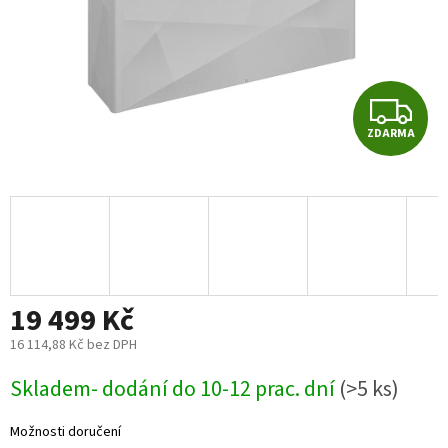
Z
ZDARMA
D
A
R
M
19 499 Kč
A
16 114,88 Kč bez DPH
Měrná
Skladem- dodání do 10-12 prac. dní
(>5 ks)
cena:
Možnosti doručení