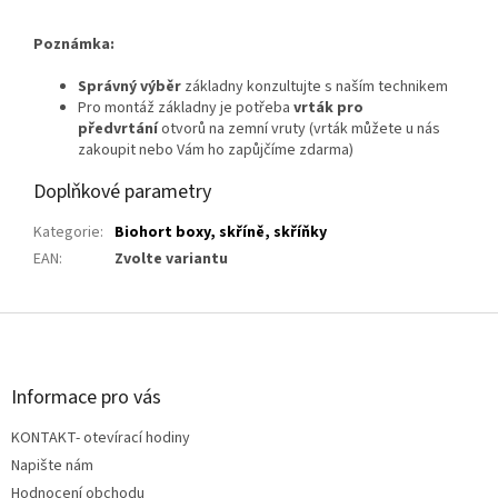
Poznámka:
Správný výběr
základny konzultujte s naším technikem
Pro montáž základny je potřeba
vrták pro
předvrtání
otvorů na zemní vruty (vrták můžete u nás
zakoupit nebo Vám ho zapůjčíme zdarma)
Doplňkové parametry
Kategorie
:
Biohort boxy, skříně, skříňky
EAN
:
Zvolte variantu
Z
á
p
a
Informace pro vás
t
KONTAKT- otevírací hodiny
í
Napište nám
Hodnocení obchodu