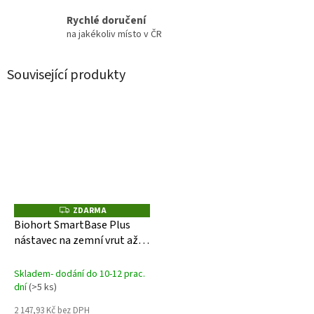
Rychlé doručení
na jakékoliv místo v ČR
Související produkty
ZDARMA
Z
D
Biohort SmartBase Plus
A
nástavec na zemní vrut až
R
M
35 cm
A
Skladem- dodání do 10-12 prac.
dní
(>5 ks)
2 147,93 Kč bez DPH