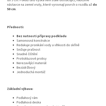
do 5 cm. Pokud tato výška není stále dostačující, nabízíme
nástavce na zemní vruty, které vyrovnají povrch o rozdílu až
do
50 cm
.
Přednosti:
Bez nutnosti přípravy podkladu
Samonosná konstrukce
Redukuje pronikání vody a vlhkosti do skříně
Snižuje prašnost
Snadné čištění
Protiskluzové prolisy
Nerezavějící materiál
Bezúdržbový
Jednoduchá montáž
Základní výbava:
Podlahový rám
Podlahová deska