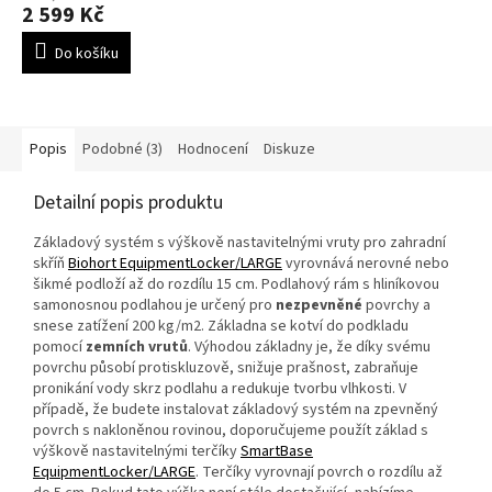
2 599 Kč
Do košíku
Popis
Podobné (3)
Hodnocení
Diskuze
Detailní popis produktu
Základový systém s výškově nastavitelnými vruty pro zahradní
skříň
Biohort EquipmentLocker/LARGE
vyrovnává nerovné nebo
šikmé podloží až do rozdílu 15 cm. Podlahový rám s hliníkovou
samonosnou podlahou je určený pro
nezpevněné
povrchy a
snese zatížení 200 kg/m2. Základna se kotví do podkladu
pomocí
zemních vrutů
. Výhodou základny je, že díky svému
povrchu působí protiskluzově, snižuje prašnost, zabraňuje
pronikání vody skrz podlahu a redukuje tvorbu vlhkosti. V
případě, že budete instalovat základový systém na zpevněný
povrch s nakloněnou rovinou, doporučujeme použít základ s
výškově nastavitelnými terčíky
SmartBase
EquipmentLocker/LARGE
. Terčíky vyrovnají povrch o rozdílu až