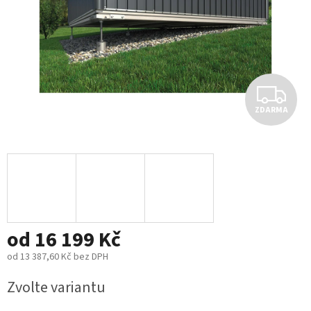
Z
ZDARMA
D
A
R
M
od
16 199 Kč
A
od
13 387,60 Kč
bez DPH
Měrná
Zvolte variantu
cena: