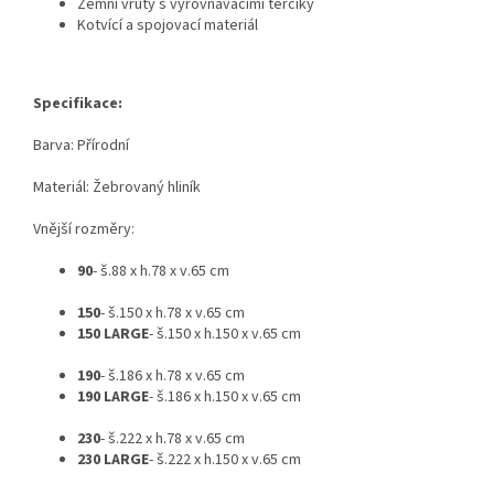
Zemní vruty s vyrovnávacími terčíky
Kotvící a spojovací materiál
Specifikace:
Barva: Přírodní
Materiál: Žebrovaný hliník
Vnější rozměry:
90
- š.88 x h.78 x v.65 cm
150
- š.150 x h.78 x v.65 cm
150 LARGE
- š.150 x h.150 x v.65 cm
190
- š.186 x h.78 x v.65 cm
190 LARGE
- š.186 x h.150 x v.65 cm
230
- š.222 x h.78 x v.65 cm
230 LARGE
- š.222 x h.150 x v.65 cm