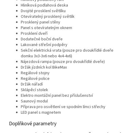
Hliníková podlahová deska
Dvojité prosklení světlíku
Otevíratelný prosklený světlík
Prosklený panel stěny
Panel s otevíratelným oknem
Prosklení dveří
Dodatečné boční dveře
Lakované střešní podpěry
Sekční elektrická vrata (pouze pro dvoukřídlé dveře
domku 3x3-3x6 nebo 4x4-4x6)
Nájezdová rampa (pouze pro dvoukřídlé dveře)
Držák jízdních kol BikeMax
Regálové stojny
Regálové police
Držák nářadí
Sklápěcí stolek
Elektro montážní panel bez příslušenství
Saunový modul
Příprava pro osvětlení ve spodním límci střechy
LED panel s magnetem
Doplňkové parametry