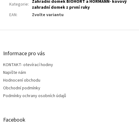
Zahradní domek BIOHORT a HÖRMANN- kovový
Kategorie
:
zahradní domek z první ruky
EAN
:
Zvolte variantu
Z
á
p
a
Informace pro vás
t
KONTAKT- otevírací hodiny
í
Napište nám
Hodnocení obchodu
Obchodní podmínky
Podmínky ochrany osobních údajů
Facebook