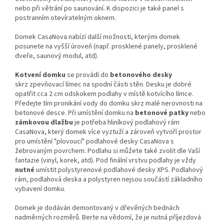
nebo při větrání po saunování. K dispozici je také panel s
postranním otevíratelným oknem.
Domek CasaNova nabízí další možnosti, kterými domek
posunete na vyšší úroveň (např. prosklené panely, prosklené
dveře, saunový modul, atd).
Kotvení domku
se provádí do
betonového desky
skrz
zpevňovací límec
na spodní části stěn. Desku je dobré
opatřit cca 2 cm odskokem podlahy v místě kotvícího límce.
Předejte tím pronikání vody do domku skrz malé nerovnosti na
betonové desce. Při umístění domku na
betonové patky
nebo
zámkovou dlažbu
je potřeba
hliníkový podlahový rám
CasaNova,
který domek více vyztuží a zároveň vytvoří prostor
pro umístění "plovoucí" podlahové desky CasaNova s
žebrovaným povrchem. Podlahu si můžete také zvolit dle Vaší
fantazie (vinyl, korek, atd). Pod finální vrstvu podlahy je vždy
nutné
umístit polystyrenové podlahové desky XPS. Podlahový
rám, podlahová deska a polystyren nejsou součástí základního
vybavení domku.
Domek je dodáván demontovaný v dřevěných bednách
nadměrných rozměrů. Berte na vědomí, že je nutná příjezdová