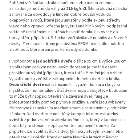
Zatížení střešní konstrukce sněhem nebo malou zelenou
zahradou je možné do váhy
až 215 kg/m2
.
Šikmá plochá střecha
schovaná za obvodovým límcem dobře odvádí vodu do
okapových svodů, které jsou umístěny podle sklonu střechy
vlevo nebo vpravo. Střecha je vyztužena hliníkovými podpěrami
viditelně umístěnými na stěnách uvnitř domku (lakované do
barvy stěn- příplatek). Střecha tvoří hliníkové nosníky a dřevěné
desky. Z venkovní strany je umístěna EPDM fólie s dlouholetou
životností, která brání pronikání vody do domku.
Plnohodnotné
jednokřídlé dveře
o šířce 99 cm a výšce 200 cm
s volitelným pravým nebo levým dorazem je možné osadit
prosklenou výplní (příplatek), která totálně změní jeho vzhled.
Využití domku zvětšíte zakoupením druhého dveřního křídla.
Dvoukřídlé dveře
nabízí maximální využití domku a i když si
myslíte, že momentálně větší dveře nepotřebujete, v budoucnu
to může být naopak. Otevírání a zavírání dveří funguje
poloautomaticky pomocí plynové pružiny. Dveře jsou vybaveny
třícestným uzamykacím mechanismem s robustním cylindrickým
zámkem. Nad dveřmi je umístěný kompaktní neotevíratelný
světlík
z jednovrstvého akrylátového skla, který v kombinaci s
šedo-bílými stěnami zlepšuje viditelnost uvnitř domku. Za
příplatek lze zvolit světlík s dvojitým akrylátovým sklem nebo
otevíratelný světlík, který oceníte hlavně v letních měsících