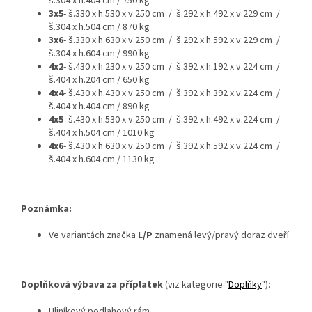
š.304 x h.404 cm / 750 kg
3x5
- š.330 x h.530 x v.250 cm / š.292 x h.492 x v.229 cm /
š.304 x h.504 cm / 870 kg
3x6
- š.330 x h.630 x v.250 cm / š.292 x h.592 x v.229 cm /
š.304 x h.604 cm / 990 kg
4x2
- š.430 x h.230 x v.250 cm / š.392 x h.192 x v.224 cm /
š.404 x h.204 cm / 650 kg
4x4
- š.430 x h.430 x v.250 cm / š.392 x h.392 x v.224 cm /
š.404 x h.404 cm / 890 kg
4x5
- š.430 x h.530 x v.250 cm / š.392 x h.492 x v.224 cm /
š.404 x h.504 cm / 1010 kg
4x6
- š.430 x h.630 x v.250 cm / š.392 x h.592 x v.224 cm /
š.404 x h.604 cm / 1130 kg
Poznámka:
Ve variantách značka
L/P
znamená levý/pravý doraz dveří
Doplňková výbava za příplatek
(viz kategorie
"
Doplňky
"):
Hliníkový podlahový rám