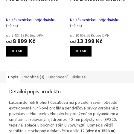
A
A
R
R
M
M
A
A
Na zákaznickou objednávku
Na zákaznickou objednávku
(>5 ks)
(>5 ks)
od 7 437,19 Kč bez DPH
od 10 908,26 Kč bez DPH
8 999 Kč
13 199 Kč
od
od
DETAIL
DETAIL
Popis
Podobné (3)
Hodnocení
Diskuze
Detailní popis produktu
Luxusní domek Biohort CasaNova má po celém svém obvodu
extrudované hliníkové profily a sendvičové prvky vyrobené z
pozinkovaného ocelového plechu potaženého polyamidem a
smaltem s izolovaným jádrem ze 40 mm polystyrenu (EPS20,
tepelná izolace u bočních stěn 0,76W/m2K). Domek s větší
stabilitou je schopný odolat větru o síle 12 (
vítr do 150 km
).