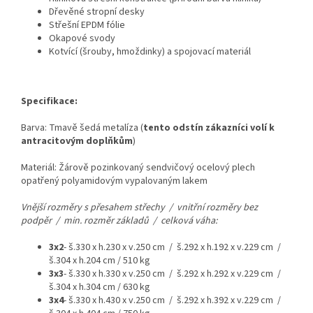
Dřevěné stropní desky
Střešní EPDM fólie
Okapové svody
Kotvící (šrouby, hmoždinky) a spojovací materiál
Specifikace:
Barva: Tmavě šedá metalíza (
tento odstín zákazníci volí k
antracitovým doplňkům
)
Materiál: Žárově pozinkovaný sendvičový ocelový plech
opatřený polyamidovým vypalovaným lakem
Vnější rozměry s přesahem střechy / vnitřní rozměry bez
podpěr / min. rozměr základů / celková váha:
3x2
- š.330 x h.230 x v.250 cm / š.292 x h.192 x v.229 cm /
š.304 x h.204 cm / 510 kg
3x3
- š.330 x h.330 x v.250 cm / š.292 x h.292 x v.229 cm /
š.304 x h.304 cm / 630 kg
3x4
- š.330 x h.430 x v.250 cm / š.292 x h.392 x v.229 cm /