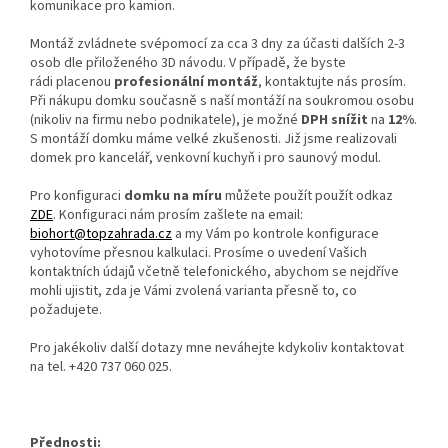
komunikace pro kamion.
Montáž zvládnete svépomocí za cca 3 dny za účasti dalších 2-3
osob dle přiloženého 3D návodu. V případě, že byste
rádi placenou
profesionální montáž
, kontaktujte nás prosím.
Při nákupu domku současně s naší montáží na soukromou osobu
(nikoliv na firmu nebo podnikatele), je možné
DPH snížit
na
12%
.
S montáží domku máme velké zkušenosti. Již jsme realizovali
domek pro kancelář, venkovní kuchyň i pro saunový modul.
Pro konfiguraci
domku na míru
můžete použít použít odkaz
ZDE
. Konfiguraci nám prosím zašlete na email:
biohort@topzahrada.cz
a my Vám po kontrole konfigurace
vyhotovíme přesnou kalkulaci. Prosíme o uvedení Vašich
kontaktních údajů včetně telefonického, abychom se nejdříve
mohli ujistit, zda je Vámi zvolená varianta přesně to, co
požadujete.
Pro jakékoliv další dotazy mne neváhejte kdykoliv kontaktovat
na tel.
+420 737 060 025
.
Přednosti: