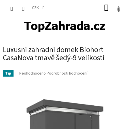
Přejít
NÁKUP
na
CZK
obsah
KOŠÍK
Luxusní zahradní domek Biohort
CasaNova tmavě šedý-9 velikostí
Průměrné
Neohodnoceno
Podrobnosti hodnocení
Tip
hodnocení
produktu
je
0,0
z
5
hvězdiček.