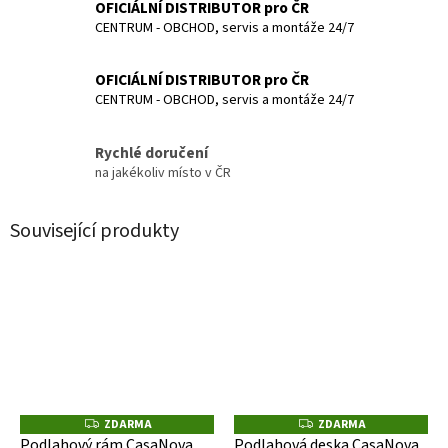
OFICIÁLNÍ DISTRIBUTOR pro ČR
CENTRUM - OBCHOD, servis a montáže 24/7
OFICIÁLNÍ DISTRIBUTOR pro ČR
CENTRUM - OBCHOD, servis a montáže 24/7
Rychlé doručení
na jakékoliv místo v ČR
Související produkty
ZDARMA
ZDARMA
Z
Z
D
D
Podlahový rám CasaNova
Podlahová deska CasaNova