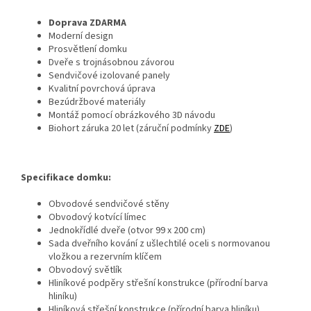
Doprava ZDARMA
Moderní design
Prosvětlení domku
Dveře s trojnásobnou závorou
Sendvičové izolované panely
Kvalitní povrchová úprava
Bezúdržbové materiály
Montáž pomocí obrázkového 3D návodu
Biohort záruka 20 let (záruční podmínky
ZDE
)
Specifikace domku:
Obvodové sendvičové stěny
Obvodový kotvící límec
Jednokřídlé dveře (otvor 99 x 200 cm)
Sada dveřního kování z ušlechtilé oceli s normovanou
vložkou a rezervním klíčem
Obvodový světlík
Hliníkové podpěry střešní konstrukce (přírodní barva
hliníku)
Hliníková střešní konstrukce (přírodní barva hliníku)