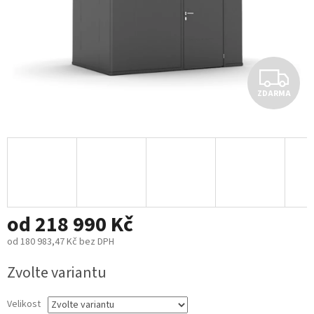
Z
ZDARMA
D
A
R
M
od
218 990 Kč
A
od
180 983,47 Kč
bez DPH
Měrná
Zvolte variantu
cena:
Velikost